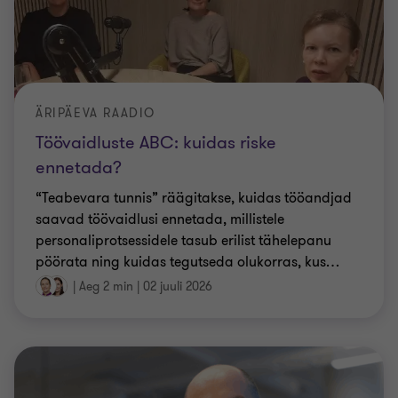
ÄRIPÄEVA RAADIO
Töövaidluste ABC: kuidas riske
ennetada?
“Teabevara tunnis” räägitakse, kuidas tööandjad
saavad töövaidlusi ennetada, millistele
personaliprotsessidele tasub erilist tähelepanu
pöörata ning kuidas tegutseda olukorras, kus
…
|
Aeg 2 min
|
02 juuli 2026