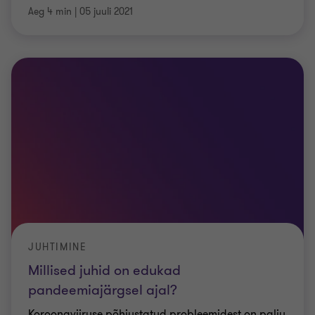
Aeg 4 min
|
05 juuli 2021
JUHTIMINE
Millised juhid on edukad
pandeemiajärgsel ajal?
Koroonaviiruse põhjustatud probleemidest on palju