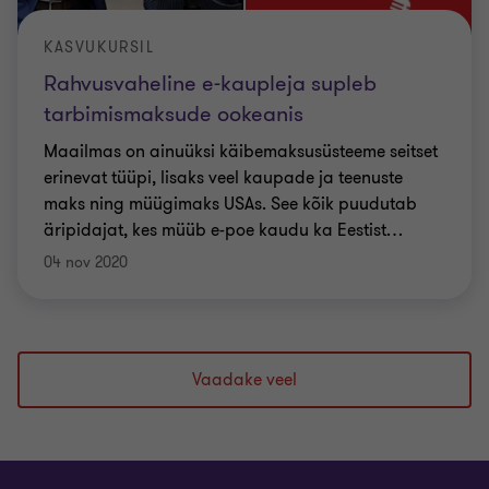
KASVUKURSIL
Rahvusvaheline e-kaupleja supleb
tarbimismaksude ookeanis
Maailmas on ainuüksi käibemaksusüsteeme seitset
erinevat tüüpi, lisaks veel kaupade ja teenuste
maks ning müügimaks USAs. See kõik puudutab
äripidajat, kes müüb e-poe kaudu ka Eestist
…
04 nov 2020
Vaadake veel