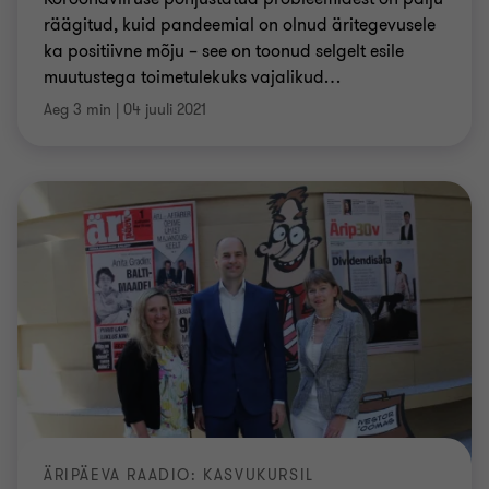
räägitud, kuid pandeemial on olnud äritegevusele
ka positiivne mõju – see on toonud selgelt esile
muutustega toimetulekuks vajalikud
…
Aeg 3 min
|
04 juuli 2021
ÄRIPÄEVA RAADIO: KASVUKURSIL