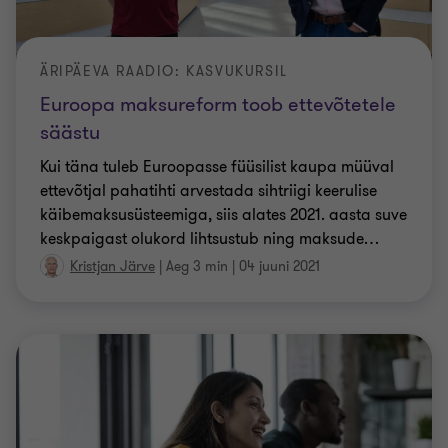
ÄRIPÄEVA RAADIO: KASVUKURSIL
Euroopa maksureform toob ettevõtetele
säästu
Kui täna tuleb Euroopasse füüsilist kaupa müüval
ettevõtjal pahatihti arvestada sihtriigi keerulise
käibemaksusüsteemiga, siis alates 2021. aasta suve
keskpaigast olukord lihtsustub ning maksude
…
Kristjan Järve
|
Aeg 3 min
|
04 juuni 2021