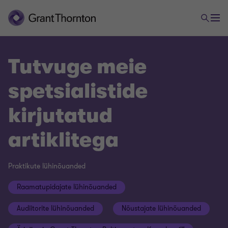
Tutvuge meie
spetsialistide
kirjutatud
artiklitega
Praktikute lühinõuanded
Raamatupidajate lühinõuanded
Audiitorite lühinõuanded
Nõustajate lühinõuanded