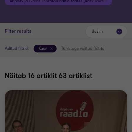
Äripäev ja Grant Thornton Baltic saates „Kasvukursil“
Filter results
Uusim
Valitud filtrid:
Kasv
Tühistage valitud firltrid
Näitab
16
artiklit 63 artiklist