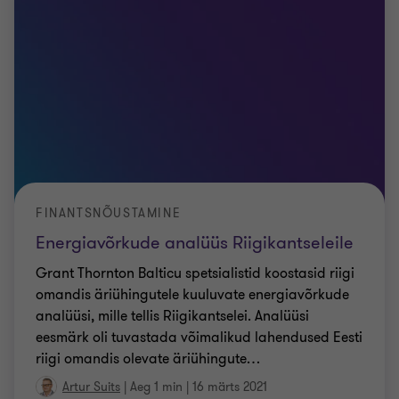
FINANTSNÕUSTAMINE
Energiavõrkude analüüs Riigikantseleile
Grant Thornton Balticu spetsialistid koostasid riigi
omandis äriühingutele kuuluvate energiavõrkude
analüüsi, mille tellis Riigikantselei. Analüüsi
eesmärk oli tuvastada võimalikud lahendused Eesti
riigi omandis olevate äriühingute
…
Artur Suits
|
Aeg 1 min
|
16 märts 2021