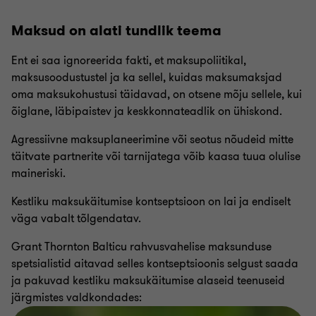
Maksud on alati tundlik teema
Ent ei saa ignoreerida fakti, et maksupoliitikal,
maksusoodustustel ja ka sellel, kuidas maksumaksjad
oma maksukohustusi täidavad, on otsene mõju sellele, kui
õiglane, läbipaistev ja keskkonnateadlik on ühiskond.
Agressiivne maksuplaneerimine või seotus nõudeid mitte
täitvate partnerite või tarnijatega võib kaasa tuua olulise
maineriski.
Kestliku maksukäitumise kontseptsioon on lai ja endiselt
väga vabalt tõlgendatav.
Grant Thornton Balticu rahvusvahelise maksunduse
spetsialistid aitavad selles kontseptsioonis selgust saada
ja pakuvad kestliku maksukäitumise alaseid teenuseid
järgmistes valdkondades: