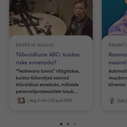
ÄRIPÄEVA RAADIO
RAAMAT
Töövaidluste ABC: kuidas
Raamat
riske ennetada?
masinli
“Teabevara tunnis” räägitakse,
Automatis
kuidas tööandjad saavad
muudava
töövaidlusi ennetada, millistele
kiiremini
personaliprotsessidele tasub
…
|
Aeg 2 min
|
02 juuli 2026
Terje 