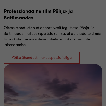
Professionaalne tiim Põhja- ja
Baltimaades
Oleme moodustanud operatiivselt tegutseva Põhja- ja
Baltimaade maksuekspertide rühma, et abistada teid mis
tahes kohalike või rahvusvaheliste maksuküsimuste
lahendamisel.
Võtke ühendust maksuspetsialistiga