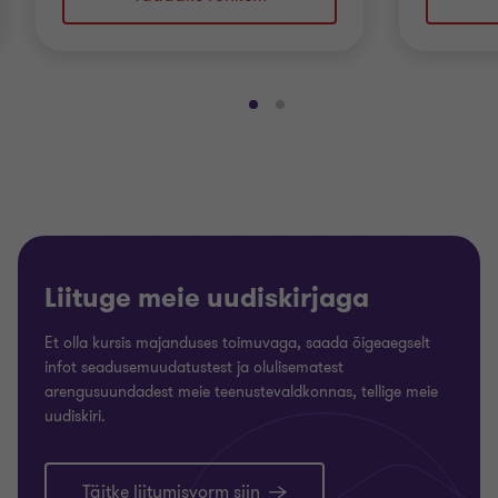
Mine
Mine
slaidile
slaidile
1
2
/
/
2
2
Liituge meie uudiskirjaga
Et olla kursis majanduses toimuvaga, saada õigeaegselt
infot seadusemuudatustest ja olulisematest
arengusuundadest meie teenustevaldkonnas, tellige meie
uudiskiri.
Täitke liitumisvorm siin