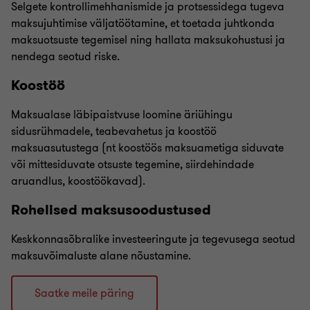
Selgete kontrollimehhanismide ja protsessidega tugeva
maksujuhtimise väljatöötamine, et toetada juhtkonda
maksuotsuste tegemisel ning hallata maksukohustusi ja
nendega seotud riske.
Koostöö
Maksualase läbipaistvuse loomine äriühingu
sidusrühmadele, teabevahetus ja koostöö
maksuasutustega (nt koostöös maksuametiga siduvate
või mittesiduvate otsuste tegemine, siirdehindade
aruandlus, koostöökavad).
Rohelised maksusoodustused
Keskkonnasõbralike investeeringute ja tegevusega seotud
maksuvõimaluste alane nõustamine.
Saatke meile päring