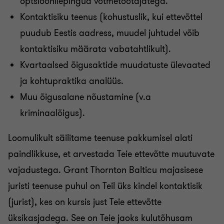
optsioonilepingud võtmetöötajatega.
Kontaktisiku teenus (kohustuslik, kui ettevõttel
puudub Eestis aadress, muudel juhtudel võib
kontaktisiku määrata vabatahtlikult).
Kvartaalsed õigusaktide muudatuste ülevaated
ja kohtupraktika analüüs.
Muu õigusalane nõustamine (v.a
kriminaalõigus).
Loomulikult säilitame teenuse pakkumisel alati
paindlikkuse, et arvestada Teie ettevõtte muutuvate
vajadustega. Grant Thornton Balticu majasisese
juristi teenuse puhul on Teil üks kindel kontaktisik
(jurist), kes on kursis just Teie ettevõtte
üksikasjadega. See on Teie jaoks kulutõhusam