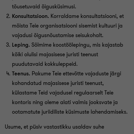
tõusetuvaid õigusküsimusi.
Konsultatsioon.
Korraldame konsultatsiooni, et
mõista Teie organisatsiooni sisemist kultuuri ja
vajadusi õigusnõustamise seisukohalt.
Leping.
Sõlmime koostöölepingu, mis kajastab
kõiki olulisi majasisese juristi teenust
puudutavaid kokkuleppeid.
Teenus.
Pakume Teie ettevõtte vajaduste järgi
kohandatud majasisese juristi teenust,
külastame Teid vajadusel regulaarselt Teie
kontoris ning oleme alati valmis jooksvate ja
ootamatute juriidiliste küsimuste lahendamiseks.
Usume, et püsiv vastastikku usaldav suhe