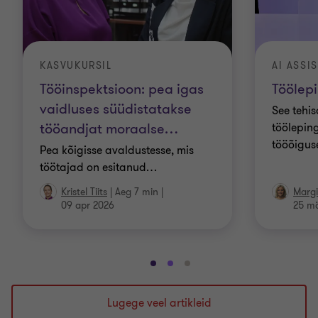
KASVUKURSIL
AI ASSI
Tööinspektsioon: pea igas
Töölepi
vaidluses süüdistatakse
See tehis
tööandjat moraalse
…
töölepin
tööõigus
Pea kõigisse avaldustesse, mis
töötajad on esitanud
…
Kristel Tiits
|
Aeg 7 min
|
Margi
09 apr 2026
25 mä
Mine
Mine
Mine
slaidile
slaidile
slaidile
1
2
3
Lugege veel artikleid
/
/
/