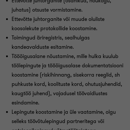
Ettevõtte juhtorganite (osanikud, nõukogu,
juhatus) otsuste vormistamine.
Ettevõtte juhtorganite või muude oluliste
koosolekute protokollide koostamine.
Toimingud äriregistris, sealhulgas
kandeavalduste esitamine.
Tööõigusalane nõustamine, mille hulka kuulub
töölepingute ja tööõigusalase dokumentatsiooni
koostamine (riskihinnang, sisekorra reeglid, sh
puhkuste kord, koolituste kord, ohutusjuhendid,
kaugtöö juhend), vajadusel töövaidlustes
esindamine.
Lepingute koostamine ja üle vaatamine, olgu
selleks töövõtulepingud partneritega või