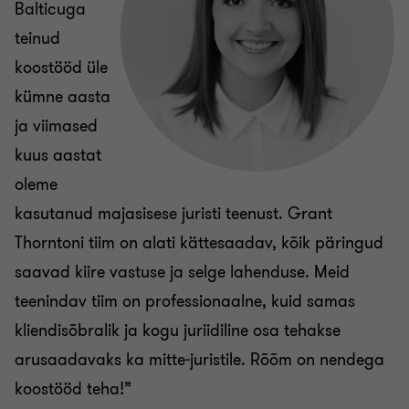
Balticuga
teinud
koostööd üle
kümne aasta
ja viimased
kuus aastat
oleme
kasutanud majasisese juristi teenust. Grant
Thorntoni tiim on alati kättesaadav, kõik päringud
saavad kiire vastuse ja selge lahenduse. Meid
teenindav tiim on professionaalne, kuid samas
kliendisõbralik ja kogu juriidiline osa tehakse
arusaadavaks ka mitte-juristile. Rõõm on nendega
koostööd teha!”