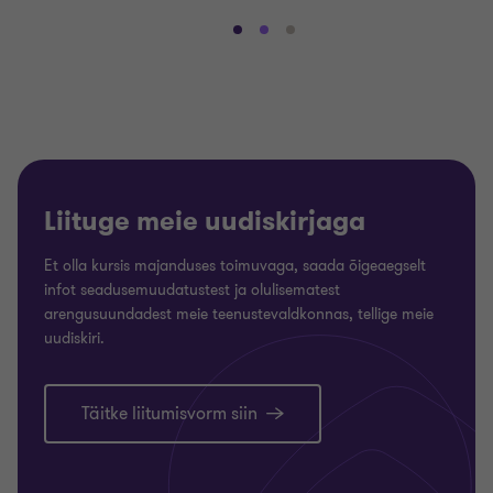
Mine
Mine
Mine
slaidile
slaidile
slaidile
1
2
3
/
/
/
3
3
3
Liituge meie uudiskirjaga
Et olla kursis majanduses toimuvaga, saada õigeaegselt
infot seadusemuudatustest ja olulisematest
arengusuundadest meie teenustevaldkonnas, tellige meie
uudiskiri.
Täitke liitumisvorm siin