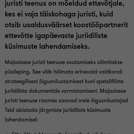
juristi teenus on mõeldud ettevõtjale,
kes ei vaja täiskohaga juristi, kuid
otsib usaldusväärset koostööpartnerit
ettevõtte igapäevaste juriidiliste
küsimuste lahendamiseks.
Majasisese juristi teenuse osutamiseks sõlmitakse
püsileping. See võib hõlmata erinevaid valdkondi
strateegilisest õigusnõustamisest kuni spetsiifiliste
juriidiliste dokumentide vormistamiseni. Majasisese
juristi teenuse raames saavad meie õigusnõustajad
Teid abistada järgmiste juriidiliste küsimuste
lahendamisel: