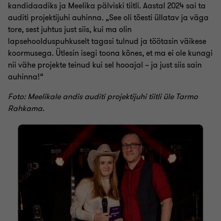
kandidaadiks ja Meelika pälviski tiitli. Aastal 2024 sai ta
auditi projektijuhi auhinna. „See oli tõesti üllatav ja väga
tore, sest juhtus just siis, kui ma olin
lapsehoolduspuhkuselt tagasi tulnud ja töötasin väikese
koormusega. Ütlesin isegi toona kõnes, et ma ei ole kunagi
nii vähe projekte teinud kui sel hooajal – ja just siis sain
auhinna!“
Foto: Meelikale andis auditi projektijuhi tiitli üle Tarmo
Rahkama.