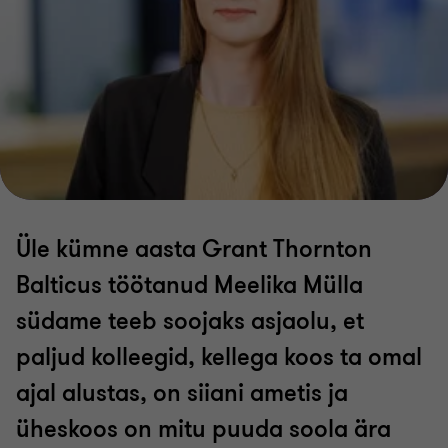
Ene Rahula
Eve Lille-Tõns
Helena Pokmann
Jelena Leoško
Üle kümne aasta Grant Thornton
Kai Paalberg
Balticus töötanud Meelika Mülla
südame teeb soojaks asjaolu, et
Kriki Kaits
paljud kolleegid, kellega koos ta omal
ajal alustas, on siiani ametis ja
Kristina Mjasojedova
üheskoos on mitu puuda soola ära