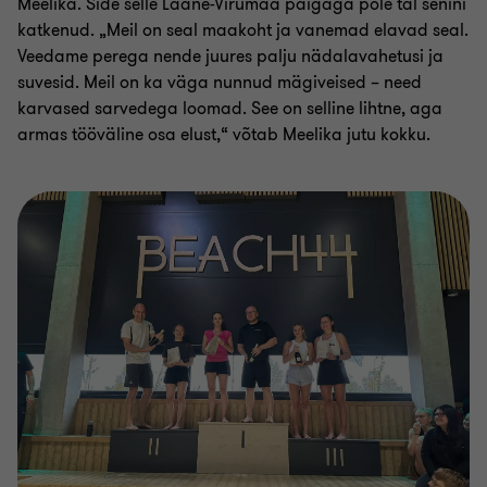
Meelika. Side selle Lääne-Virumaa paigaga pole tal senini
katkenud. „Meil on seal maakoht ja vanemad elavad seal.
Veedame perega nende juures palju nädalavahetusi ja
suvesid. Meil on ka väga nunnud mägiveised – need
karvased sarvedega loomad. See on selline lihtne, aga
armas tööväline osa elust,“ võtab Meelika jutu kokku.