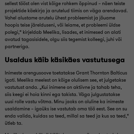
sellest tööst olen vist kõige rohkem õppinud – näen teiste
projektide käekirja ja arutelud tiimis on väga arendavad.
Vahel alustame arutelu ühest probleemist ja jõuame
hoopis teise järelduseni, või leiame, et probleemi üldse
polegi,“ kirjeldab Meelika, lisades, et inimesed on alati
avatud tagasisidele, olgu siis tegemist kolleegi, juhi või
partneriga.
Usaldus käib käsikäes vastutusega
Inimeste arengusoove toetatakse Grant Thornton Balticus
igati. Meelika meelest on kõige olulisem see, et julgetakse
vastutust anda. „Kui inimene on aktiivne ja tahab teha,
siis keegi ei hoia kinni ega takista. Väga julgustatakse
uusi rolle vastu võtma. Minu jaoks on oluline ka inimeste
usaldamine – igaüks ise vastutab oma töö eest. See on su
enda valida, kuidas sa teed, millal sa teed ja kus sa teed,“
ütleb ta.