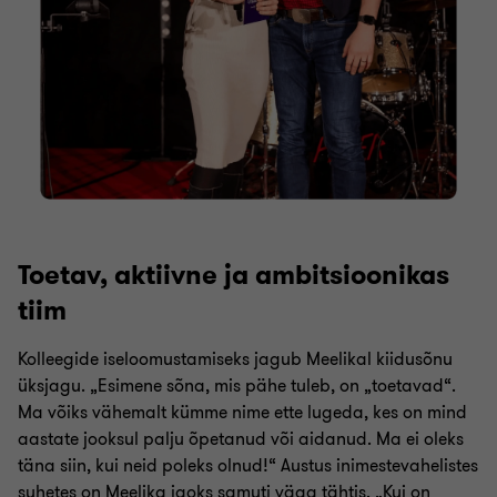
Toetav, aktiivne ja ambitsioonikas
tiim
Kolleegide iseloomustamiseks jagub Meelikal kiidusõnu
üksjagu. „Esimene sõna, mis pähe tuleb, on „toetavad“.
Ma võiks vähemalt kümme nime ette lugeda, kes on mind
aastate jooksul palju õpetanud või aidanud. Ma ei oleks
täna siin, kui neid poleks olnud!“ Austus inimestevahelistes
suhetes on Meelika jaoks samuti väga tähtis. „Kui on