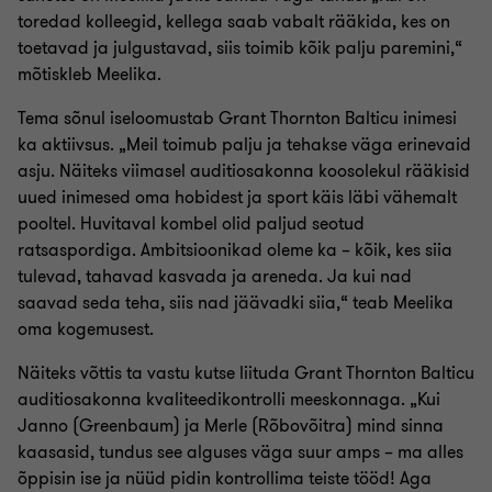
toredad kolleegid, kellega saab vabalt rääkida, kes on
toetavad ja julgustavad, siis toimib kõik palju paremini,“
mõtiskleb Meelika.
Tema sõnul iseloomustab Grant Thornton Balticu inimesi
ka aktiivsus. „Meil toimub palju ja tehakse väga erinevaid
asju. Näiteks viimasel auditiosakonna koosolekul rääkisid
uued inimesed oma hobidest ja sport käis läbi vähemalt
pooltel. Huvitaval kombel olid paljud seotud
ratsaspordiga. Ambitsioonikad oleme ka – kõik, kes siia
tulevad, tahavad kasvada ja areneda. Ja kui nad
saavad seda teha, siis nad jäävadki siia,“ teab Meelika
oma kogemusest.
Näiteks võttis ta vastu kutse liituda Grant Thornton Balticu
auditiosakonna kvaliteedikontrolli meeskonnaga. „Kui
Janno (Greenbaum) ja Merle (Rõbovõitra) mind sinna
kaasasid, tundus see alguses väga suur amps – ma alles
õppisin ise ja nüüd pidin kontrollima teiste tööd! Aga