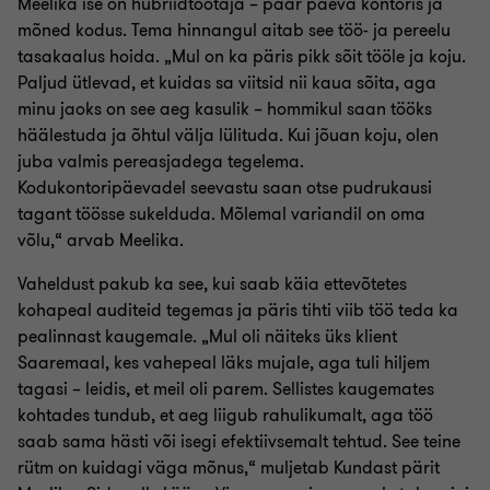
Meelika ise on hübriidtöötaja – paar päeva kontoris ja
mõned kodus. Tema hinnangul aitab see töö- ja pereelu
tasakaalus hoida. „Mul on ka päris pikk sõit tööle ja koju.
Paljud ütlevad, et kuidas sa viitsid nii kaua sõita, aga
minu jaoks on see aeg kasulik – hommikul saan tööks
häälestuda ja õhtul välja lülituda. Kui jõuan koju, olen
juba valmis pereasjadega tegelema.
Kodukontoripäevadel seevastu saan otse pudrukausi
tagant töösse sukelduda. Mõlemal variandil on oma
võlu,“ arvab Meelika.
Vaheldust pakub ka see, kui saab käia ettevõtetes
kohapeal auditeid tegemas ja päris tihti viib töö teda ka
pealinnast kaugemale. „Mul oli näiteks üks klient
Saaremaal, kes vahepeal läks mujale, aga tuli hiljem
tagasi – leidis, et meil oli parem. Sellistes kaugemates
kohtades tundub, et aeg liigub rahulikumalt, aga töö
saab sama hästi või isegi efektiivsemalt tehtud. See teine
rütm on kuidagi väga mõnus,“ muljetab Kundast pärit