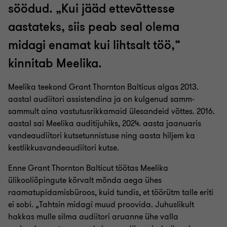
söödud. „Kui jääd ettevõttesse
Kristjan Järve
aastateks, siis peab seal olema
midagi enamat kui lihtsalt töö,“
Lenel Prisk
kinnitab Meelika.
Liis Aaviku
Meelika teekond Grant Thornton Balticus algas 2013.
aastal audiitori assistendina ja on kulgenud samm-
Liisa Tiit
sammult aina vastutusrikkamaid ülesandeid võttes. 2016.
aastal sai Meelika auditijuhiks, 2024. aasta jaanuaris
vandeaudiitori kutsetunnistuse ning aasta hiljem ka
Mari Lehtsaar
kestlikkusvandeaudiitori kutse.
Enne Grant Thornton Balticut töötas Meelika
Meeli Tali-Aruväli
ülikooliõpingute kõrvalt mõnda aega ühes
raamatupidamisbüroos, kuid tundis, et töörütm talle eriti
ei sobi. „Tahtsin midagi muud proovida. Juhuslikult
Meelika Mülla
hakkas mulle silma audiitori aruanne ühe valla