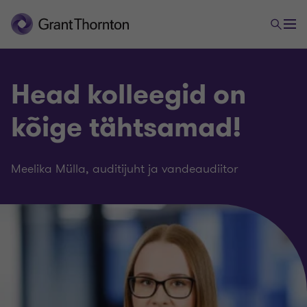
Head kolleegid on
kõige tähtsamad!
Meelika Mülla, auditijuht ja vandeaudiitor
Meie inimeste lood
Eliis Talisainen