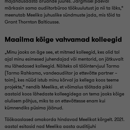
majandusaasta aruande juures. Järgmisel päeval
märkasin sama audiitorbüroo töökuulutust ja nii ta läks,“
Piret Palm-Nagel
meenutab Meelika juhuslike sündmuste jada, mis tõid ta
Grant Thornton Balticusse.
Merle Rõbovõitra
Maailma kõige vahvamad kolleegid
Ragne Lehtsaar
„Minu jaoks on äge see, et mitmed kolleegid, kes olid tol
ajal minu esimesed juhendajad või mentorid, on jätkuvalt
Ruth Nõmmik
mu lähedased kolleegid. Näiteks oli tööintervjuul Tarmo
(Tarmo Rahkama, vandeaudiitor ja ettevõtte partner –
toim), kes nüüd istub minu kõrval ja kellega koos teeme
Tarmo Rahkama
projekte,“ nendib Meelika, et võimalus töötada pikki
aastaid koos lähedaste kolleegidega on tema jaoks kõige
olulisem põhjus, miks ta on ettevõttesse enam kui
Tatjana Raskatova
kümnendiks püsima jäänud.
Töökaaslased omakorda hindavad Meelikat kõrgelt. 2021.
Urzula Välb
aastal esitasid nad Meelika aasta auditijuhi