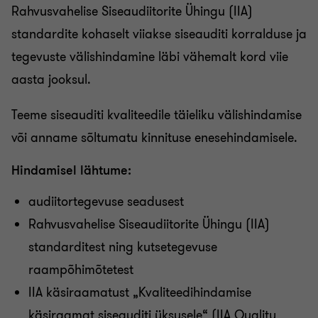
Rahvusvahelise Siseaudiitorite Ühingu (IIA)
standardite kohaselt viiakse siseauditi korralduse ja
tegevuste välishindamine läbi vähemalt kord viie
aasta jooksul.
Teeme siseauditi kvaliteedile täieliku välishindamise
või anname sõltumatu kinnituse enesehindamisele.
Hindamisel lähtume:
audiitortegevuse seadusest
Rahvusvahelise Siseaudiitorite Ühingu (IIA)
standarditest ning kutsetegevuse
raampõhimõtetest
IIA käsiraamatust „Kvaliteedihindamise
käsiraamat siseauditi üksusele“ (IIA Quality