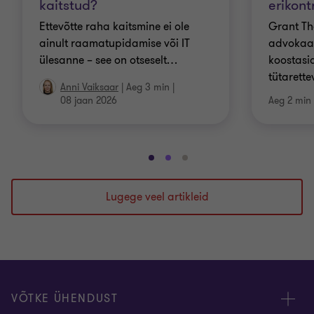
kaitstud?
erikont
Ettevõtte raha kaitsmine ei ole
Grant Tho
ainult raamatupidamise või IT
advokaa
ülesanne – see on otseselt
…
koostasi
tütarette
Anni Vaiksaar
|
Aeg 3 min
|
08 jaan 2026
Aeg 2 min
Mine
Mine
Mine
slaidile
slaidile
slaidile
1
2
3
Lugege veel artikleid
/
/
/
3
3
3
VÕTKE ÜHENDUST