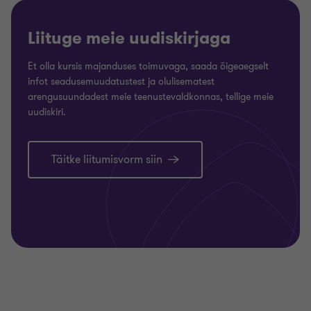
Liituge meie uudiskirjaga
Et olla kursis majanduses toimuvaga, saada õigeaegselt
infot seadusemuudatustest ja olulisematest
arengusuundadest meie teenustevaldkonnas, tellige meie
uudiskiri.
Täitke liitumisvorm siin