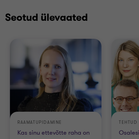
Seotud ülevaated
RAAMATUPIDAMINE
TEHTUD
Kas sinu ettevõtte raha on
Osales