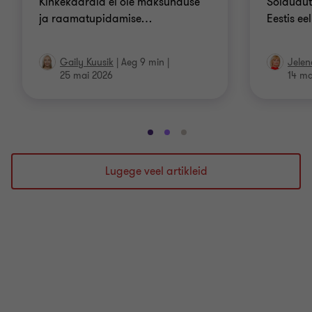
Kinkekaardid ei ole maksunduse
Sõiduaut
ja raamatupidamise
…
Eestis ee
Gaily Kuusik
|
Aeg 9 min
|
Jelen
25 mai 2026
14 ma
Mine
Mine
Mine
slaidile
slaidile
slaidile
1
2
3
Lugege veel artikleid
/
/
/
3
3
3