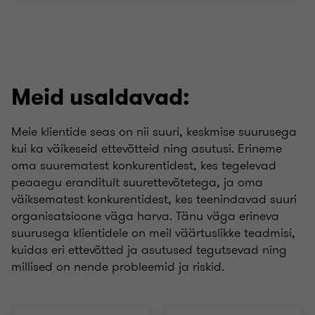
Meid usaldavad:
Meie klientide seas on nii suuri, keskmise suurusega
kui ka väikeseid ettevõtteid ning asutusi. Erineme
oma suurematest konkurentidest, kes tegelevad
peaaegu eranditult suurettevõtetega, ja oma
väiksematest konkurentidest, kes teenindavad suuri
organisatsioone väga harva. Tänu väga erineva
suurusega klientidele on meil väärtuslikke teadmisi,
kuidas eri ettevõtted ja asutused tegutsevad ning
millised on nende probleemid ja riskid.