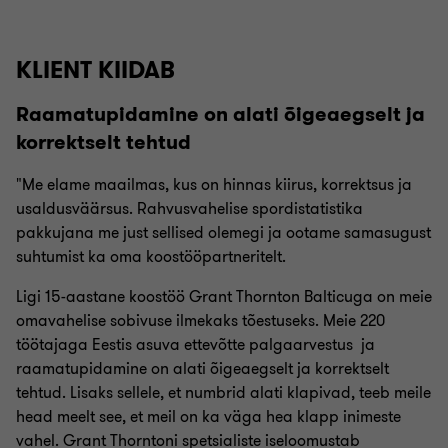
KLIENT KIIDAB
Raamatupidamine on alati õigeaegselt ja
korrektselt tehtud
"Me elame maailmas, kus on hinnas kiirus, korrektsus ja
usaldusväärsus. Rahvusvahelise spordistatistika
pakkujana me just sellised olemegi ja ootame samasugust
suhtumist ka oma koostööpartneritelt.
Ligi 15-aastane koostöö Grant Thornton Balticuga on meie
omavahelise sobivuse ilmekaks tõestuseks. Meie 220
töötajaga Eestis asuva ettevõtte palgaarvestus ja
raamatupidamine on alati õigeaegselt ja korrektselt
tehtud. Lisaks sellele, et numbrid alati klapivad, teeb meile
head meelt see, et meil on ka väga hea klapp inimeste
vahel. Grant Thorntoni spetsialiste iseloomustab