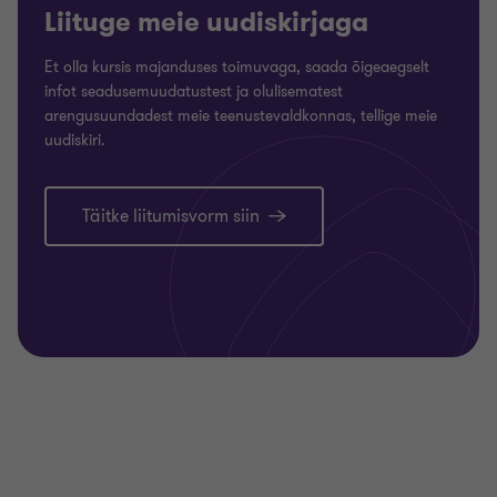
Liituge meie uudiskirjaga
Et olla kursis majanduses toimuvaga, saada õigeaegselt
infot seadusemuudatustest ja olulisematest
arengusuundadest meie teenustevaldkonnas, tellige meie
uudiskiri.
Täitke liitumisvorm siin