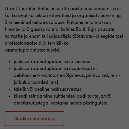
Grant Thornton Baltic on üle 25 aasta nõustanud nii era-
kui ka avaliku sektori ettevõtteid ja organisatsioone ning
ära teeninud nende usalduse. Pakume oma maksu-,
finants- ja õigusosakonna, kolmes Balti riigis asuvate
kontorite ja enam kui sajas riigis töötavate kolleegide toel
professionaalseid ja terviklikke
raamatupidamisteenuseid.
jooksva raamatupidamise täisteenus
jooksva raamatupidamise osateenus (nt
debitoorne/kreditoorne võlgnevus, põhivarad, reisi-
ja kuluaruanded jms)
täielik või osaline maksuarvestus
kliendi esindamine suhtlemisel audiitorite ja/või
ametiasutustega, vastame nende päringutele
Saatke oma päring