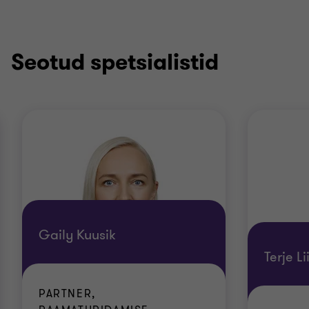
Seotud spetsialistid
Gaily Kuusik
Terje Li
PARTNER,