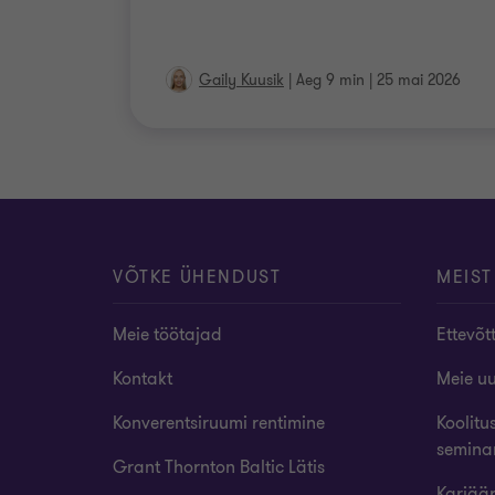
Gaily Kuusik
|
Aeg 9 min
|
25 mai 2026
VÕTKE ÜHENDUST
MEIST
Meie töötajad
Ettevõt
Kontakt
Meie u
Konverentsiruumi rentimine
Koolitu
semina
Grant Thornton Baltic Lätis
Karjää