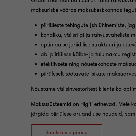
Grant Thornton Balticul on tänu rahvusvahe
maksuriske võõras maksukeskkonnas tegut
piiriüleste tehingute (sh ühinemiste, 
kohaliku, välisriigi ja rahvusvahelist
optimaalse juriidilise struktuuri ja ette
abi piiriülese käibe- ja tulumaksu regist
efektiivsete ning nõuetekohaste maksu
piirüleselt töötavate isikute maksuarves
Nõustame välisinvestoritest kliente ka optima
Maksusüsteemid on riigiti erinevad. Meie 
järgida piiriülese aruandluse nõudeid, sa
Saatke oma päring