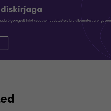
udiskirjaga
saada õigeaegselt infot seadusemuudatustest ja olulisematest arengusu
ted