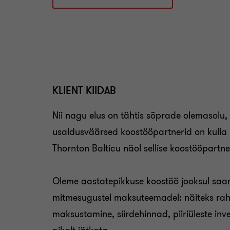
KLIENT KIIDAB
Nii nagu elus on tähtis sõprade olemasolu,
usaldusväärsed koostööpartnerid on kulla 
Thornton Balticu näol sellise koostööpartne
Oleme aastatepikkuse koostöö jooksul saan
mitmesugustel maksuteemadel: näiteks rah
maksustamine, siirdehinnad, piiriüleste inv