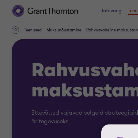
Infovoog
Teen
Teenused
Maksunõustamine
Rahvusvaheline maksusta
AVALEHT
Rahvusvah
maksustam
Ettevõtted vajavad selgeid strateegiaid
äritegevuseks