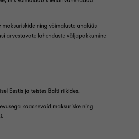
ele, mis võimaldab kliendil vähendada
e maksuriskide ning võimaluste analüüs
adusi arvestavate lahenduste väljapakkumine
 Eestis ja teistes Balti riikides.
egevusega kaasnevaid maksuriske ning
i.