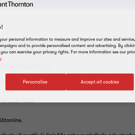
!
our personal information to measure and improve our sites and service, 
piiriülene, mis tähendab, et nii siseriiklik
mpaigns and to provide personalised content and advertising. By clicki
onide arengutega tuleb pidevalt kursis ol
, you can exercise your privacy rights. For more information see our priv
y
iteks sellised teemad:
 ehk struktureerimine
Personalise
Accept all cookies
 üksuste vahel
töötamine.