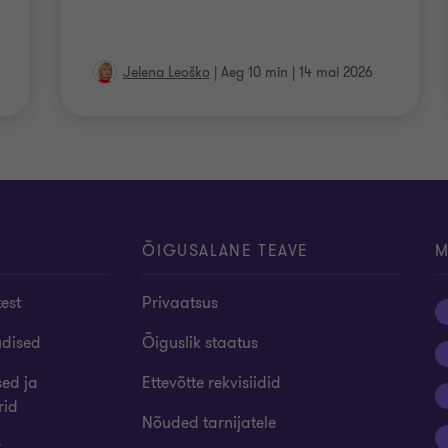
Jelena Leoško
|
Aeg 10 min
|
14 mai 2026
ÕIGUSALANE TEAVE
M
test
Privaatsus
udised
Õiguslik staatus
sed ja
Ettevõtte rekvisiidid
rid
Nõuded tarnijatele
r