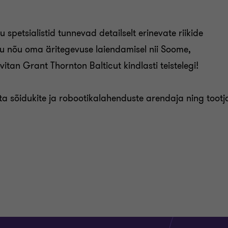
 spetsialistid tunnevad detailselt erinevate riikide
ku nõu oma äritegevuse laiendamisel nii Soome,
itan Grant Thornton Balticut kindlasti teistelegi!
a sõidukite ja robootikalahenduste arendaja ning tootj