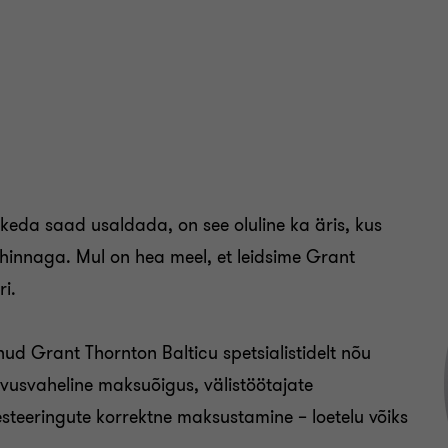
 keda saad usaldada, on see oluline ka äris, kus
hinnaga. Mul on hea meel, et leidsime Grant
ri.
ud Grant Thornton Balticu spetsialistidelt nõu
vusvaheline maksuõigus, välistöötajate
esteeringute korrektne maksustamine – loetelu võiks