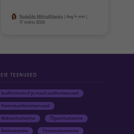
Nadežda Mihhailitšenko
|
Aeg 4 min
|
17 märts 2026
EIE TEENUSED
Audiitorkontroll ja muud audiitorteenused
Raamatupidamisteenused
Maksunõustamine
Õigusnõustamine
Ärinõustamine
Finantsnõustamine