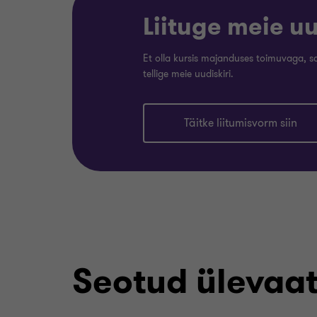
Liituge meie u
Et olla kursis majanduses toimuvaga, 
tellige meie uudiskiri.
Täitke liitumisvorm siin
Seotud ülevaa