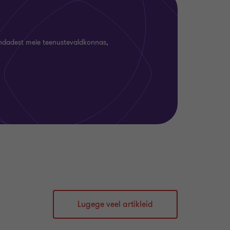
undadest meie teenustevaldkonnas,
Lugege veel artikleid