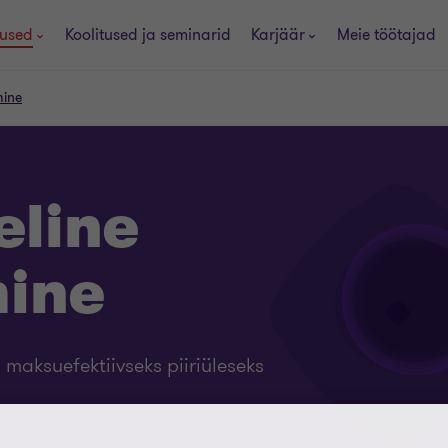
used
Koolitused ja seminarid
Karjäär
Meie töötajad
mine
eline
ine
 maksuefektiivseks piiriüleseks