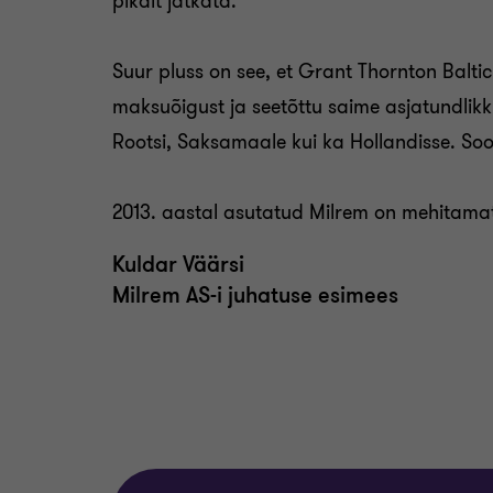
pikalt jätkata.
Suur pluss on see, et Grant Thornton Balticu
maksuõigust ja seetõttu saime asjatundlik
Rootsi, Saksamaale kui ka Hollandisse. Soov
2013. aastal asutatud Milrem on mehitamat
Kuldar Väärsi
Milrem AS-i juhatuse esimees