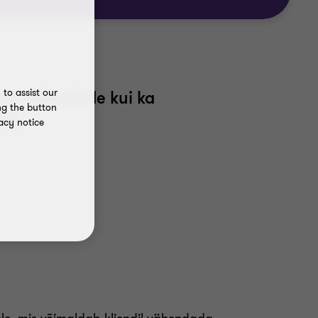
to assist our
e, välisriikide kui ka
ng the button
la.
acy notice