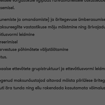
lisele võrgustikule ligipääs rahvusvahelisele oskusteab
semisel.
jagunemiste ja omandamiste) ja äritegevuse ümberasumis
e maksureeglite vastastikuse mõju mõistmine ning ärivaj
võtlusvormi leidmine
reerimisel
arvestuse põhimõtete väljatöötamine
tus.
alse ettevõtete grupistruktuuri ja ettevõtlusvormi leidmisel
kogenud maksunõustajad aitavad mõista piiriülese ärit
muti ära tunda ning ellu rakendada kasutamata võimalus