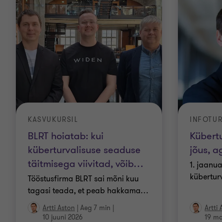
KASVUKURSIL
INFOTU
BLRT hoiatab: kui
Kübert
küberturvalisuse seaduse
jõus, a
täitmisega viivitad, võib
…
1. jaanua
kübertur
Tööstusfirma BLRT sai mõni kuu
tagasi teada, et peab hakkama
…
Artti Aston
|
Aeg 7 min
|
Artti
10 juuni 2026
19 ma