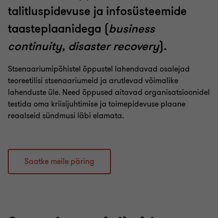
talitluspidevuse ja infosüsteemide
taasteplaanidega (
business
continuity, disaster recovery
).
Stsenaariumipõhistel õppustel lahendavad osalejad
teoreetilisi stsenaariumeid ja arutlevad võimalike
lahenduste üle. Need õppused aitavad organisatsioonidel
testida oma kriisijuhtimise ja toimepidevuse plaane
reaalseid sündmusi läbi elamata.
Saatke meile päring