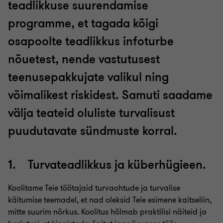
teadlikkuse suurendamise
programme, et tagada kõigi
osapoolte teadlikkus infoturbe
nõuetest, nende vastutusest
teenusepakkujate valikul ning
võimalikest riskidest. Samuti saadame
välja teateid oluliste turvalisust
puudutavate sündmuste korral.
1. Turvateadlikkus ja küberhügieen.
Koolitame Teie töötajaid turvaohtude ja turvalise
käitumise teemadel, et nad oleksid Teie esimene kaitseliin,
mitte suurim nõrkus. Koolitus hõlmab praktilisi näiteid ja