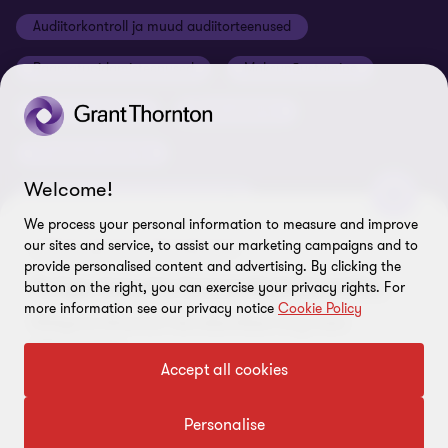
Õiguslik staatus
Audiitorkontroll ja muud audiitorteenused
Grant Thornton Baltic Leedus
Karjäär
Ettevõtte rekvisiidid
Raamatupidamisteenused
Maksunõustamine
Global reach
Nõuded tarnijatele
Õigusnõustamine
Ärinõustamine
Uudiskirjaga liitumine
ISO 27001:2022 sertifikaat
Finantsnõustamine
Rikkumisest teavitamine
Welcome!
Riskijuhtimisteenused ja siseaudit
Sisukaart
We process your personal information to measure and improve
Personaliteenused ja värbamine
Küpsiste eelistused
our sites and service, to assist our marketing campaigns and to
VÕTKE MEIEGA ÜHENDUST!
provide personalised content and advertising. By clicking the
Tulge tasuta konsultatsioonile.
button on the right, you can exercise your privacy rights. For
LEIDKE MEID!
more information see our privacy notice
Cookie Policy
Räägime lähemalt Teie ettevõttest ning meie
võimalustest.
Accept all cookies
Võtke meiega ühendust
Personalise