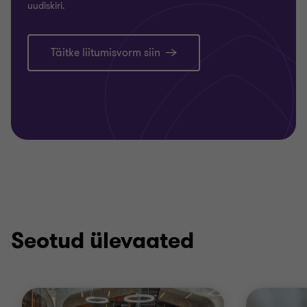
uudiskiri.
Täitke liitumisvorm siin
Seotud ülevaated