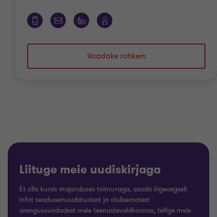
Vaadake rohkem
Liituge meie uudiskirjaga
Et olla kursis majanduses toimuvaga, saada õigeaegselt
infot seadusemuudatustest ja olulisematest
arengusuundadest meie teenustevaldkonnas, tellige meie