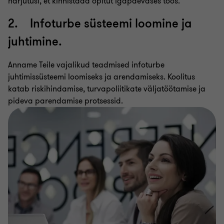
harjutusi, et kinnistada õpitut igapäevases töös.
2. Infoturbe süsteemi loomine ja
juhtimine.
Anname Teile vajalikud teadmised infoturbe
juhtimissüsteemi loomiseks ja arendamiseks. Koolitus
katab riskihindamise, turvapoliitikate väljatöötamise ja
pideva parendamise protsessid.