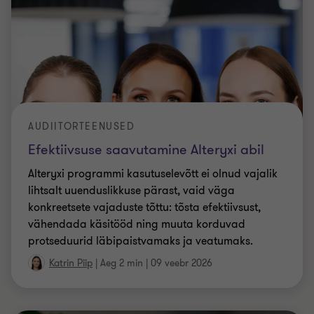
AUDIITORTEENUSED
Efektiivsuse saavutamine Alteryxi abil
Alteryxi programmi kasutuselevõtt ei olnud vajalik
lihtsalt uuenduslikkuse pärast, vaid väga
konkreetsete vajaduste tõttu: tõsta efektiivsust,
vähendada käsitööd ning muuta korduvad
protseduurid läbipaistvamaks ja veatumaks.
Katrin Piip
|
Aeg 2 min
|
09 veebr 2026