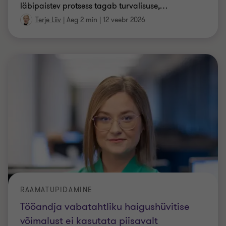
RAAMATUPIDAMINE
Tööandja vabatahtliku haigushüvitise
võimalust ei kasutata piisavalt
15.05.2024 jõustus seadusemuudatus, mis annab
tööandjatele võimaluse maksta töötajatele
vabatahtlikku haigushüvitist senisest soodsamatel
tingimustel. Muudatus on seni saanud suhteliselt
…