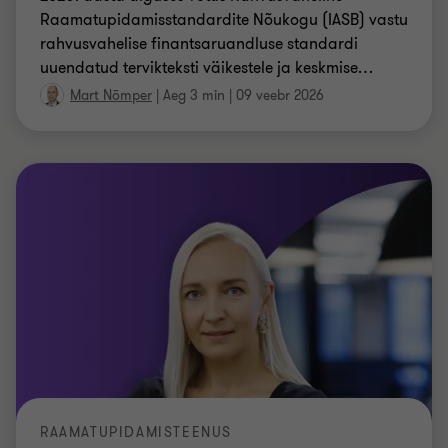
RAAMATUPIDAMISTEENUS
Miks ei tohi raamatupidamise teenust
valida vaid hinnasildi alusel?
Raamatupidamine on ettevõtte süda ja vereringe.
Artiklis selgitab Grant Thornton Balticu partner