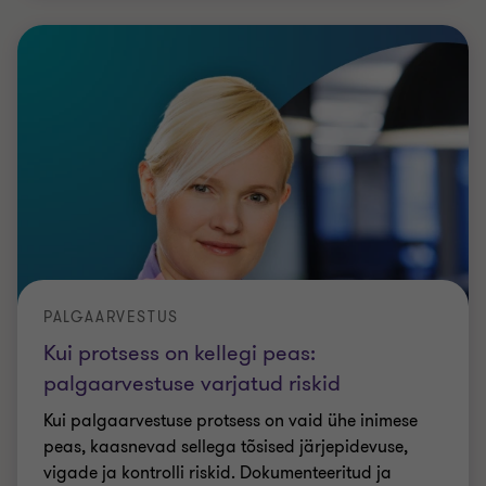
PALGAARVESTUS
Kui protsess on kellegi peas:
palgaarvestuse varjatud riskid
Kui palgaarvestuse protsess on vaid ühe inimese
peas, kaasnevad sellega tõsised järjepidevuse,
vigade ja kontrolli riskid. Dokumenteeritud ja
läbipaistev protsess tagab turvalisuse,
…
Terje Liiv
|
Aeg 2 min
|
12 veebr 2026