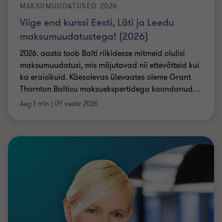
maksumuudatusi, mis mõjutavad nii ettevõtteid kui
ka eraisikuid. Käesolevas ülevaates oleme Grant
Thornton Balticu maksuekspertidega koondanud
…
Aeg 1 min
|
09 veebr 2026
RAAMATUPIDAMISTEENUSED