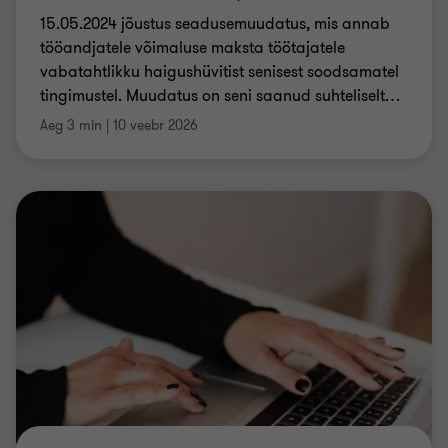
Aeg 3 min
|
10 veebr 2026
MAKSUMUUDATUSED 2026
Viige end kurssi Eesti, Läti ja Leedu
maksumuudatustega! (2026)
2026. aasta toob Balti riikidesse mitmeid olulisi