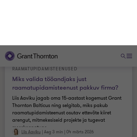
RAAMATUPIDAMISTEENUSED
Miks valida tööandjaks just
raamatupidamisteenust pakkuv firma?
Liis Aaviku jagab oma 15-aastast kogemust Grant
Thornton Balticus ning selgitab, miks pakub
raamatupidamisteenust osutav ettevõte kiiret
arengut, mitmekesiseid projekte ja tugevat
…
Liis Aaviku
|
Aeg 3 min
|
04 märts 2026