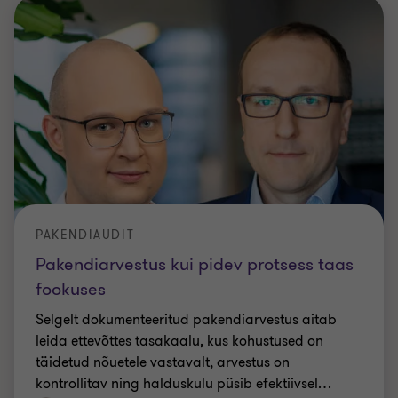
PAKENDIAUDIT
Pakendiarvestus kui pidev protsess taas
fookuses
Selgelt dokumenteeritud pakendiarvestus aitab
leida ettevõttes tasakaalu, kus kohustused on
täidetud nõuetele vastavalt, arvestus on
kontrollitav ning halduskulu püsib efektiivsel
…
Tarmo Rahkama
|
Aeg 4 min
|
09 veebr 2026