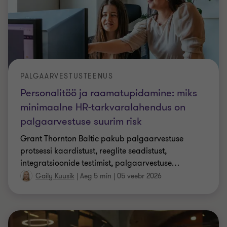
PALGAARVESTUSTEENUS
Personalitöö ja raamatupidamine: miks
minimaalne HR-tarkvaralahendus on
palgaarvestuse suurim risk
Welcome!
Grant Thornton Baltic pakub palgaarvestuse
protsessi kaardistust, reeglite seadistust,
We process your personal information to measure and improve
integratsioonide testimist, palgaarvestuse
…
our sites and service, to assist our marketing campaigns and to
provide personalised content and advertising. By clicking the
Gaily Kuusik
|
Aeg 5 min
|
05 veebr 2026
button on the right, you can exercise your privacy rights. For
more information see our privacy notice
Cookie Policy
Accept all cookies
Personalise