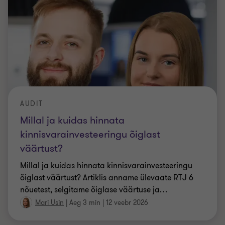
AUDIT
Millal ja kuidas hinnata
kinnisvarainvesteeringu õiglast
väärtust?
Millal ja kuidas hinnata kinnisvarainvesteeringu
õiglast väärtust? Artiklis anname ülevaate RTJ 6
nõuetest, selgitame õiglase väärtuse ja
…
Mari Usin
|
Aeg 3 min
|
12 veebr 2026