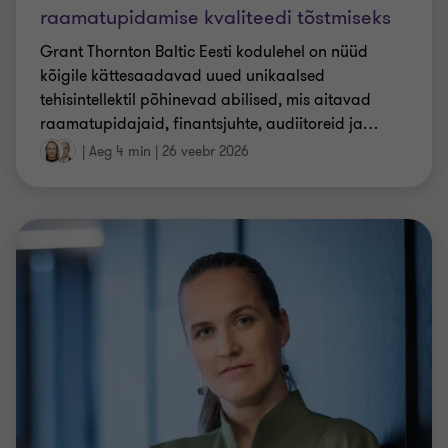
raamatupidajaid, finantsjuhte, audiitoreid ja
…
|
Aeg 4 min
|
26 veebr 2026
TÖÖÕIGUS
Paindlik tööaeg – nüüd ka seadusega
kinnitatud vabadus tööaja