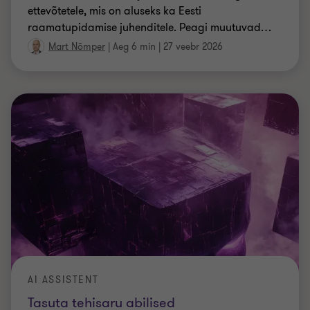
AI ASSISTENT
Tasuta tehisaru abilised
raamatupidamise kvaliteedi tõstmiseks
Grant Thornton Baltic Eesti kodulehel on nüüd
kõigile kättesaadavad uued unikaalsed
tehisintellektil põhinevad abilised, mis aitavad