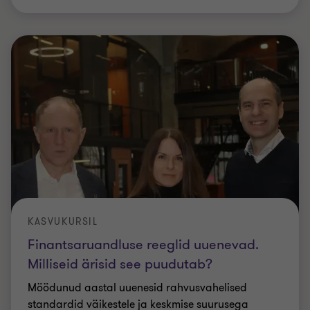
KASVUKURSIL
Finantsaruandluse reeglid uuenevad.
Milliseid ärisid see puudutab?
Möödunud aastal uuenesid rahvusvahelised
standardid väikestele ja keskmise suurusega
ettevõtetele, mis on aluseks ka Eesti
raamatupidamise juhenditele. Peagi muutuvad
…
Mart Nõmper
|
Aeg 6 min
|
27 veebr 2026