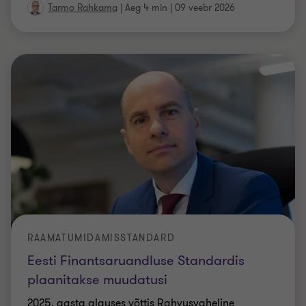
RAAMATUMIDAMISSTANDARD
Eesti Finantsaruandluse Standardis
plaanitakse muudatusi
2025. aasta alguses võttis Rahvusvaheline
Raamatupidamisstandardite Nõukogu (IASB) vastu
rahvusvahelise finantsaruandluse standardi
uuendatud tervikteksti väikestele ja keskmise
…
Mart Nõmper
|
Aeg 3 min
|
09 veebr 2026