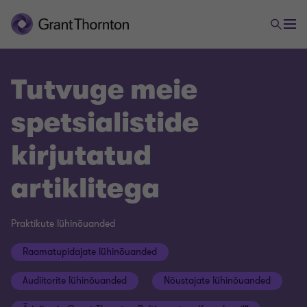
Tutvuge meie
spetsialistide
kirjutatud
artiklitega
Praktikute lühinõuanded
Raamatupidajate lühinõuanded
Audiitorite lühinõuanded
Nõustajate lühinõuanded