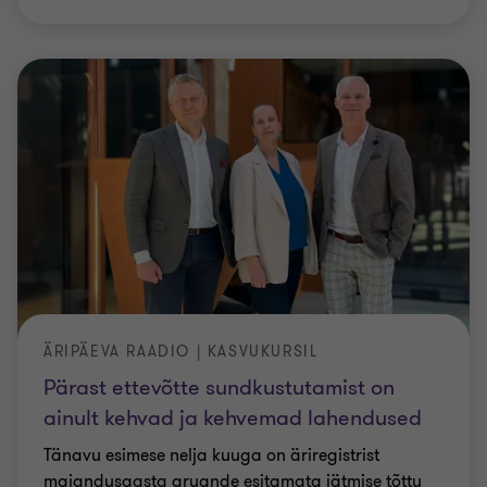
ÄRIPÄEVA RAADIO | KASVUKURSIL
Pärast ettevõtte sundkustutamist on
ainult kehvad ja kehvemad lahendused
Tänavu esimese nelja kuuga on äriregistrist
majandusaasta aruande esitamata jätmise tõttu