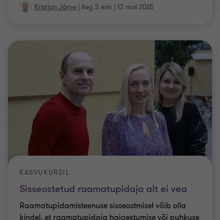
Kristjan Järve
|
Aeg 3 min
|
13 mai 2025
KASVUKURSIL
Sisseostetud raamatupidaja alt ei vea
Raamatupidamisteenuse sisseostmisel võib olla
kindel, et raamatupidaja haigestumise või puhkuse