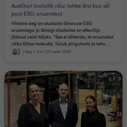
Audiitori tootsilik nõu: tehke ära kas või
pool ESG aruandest
Viimane aeg on alustada tänavuse ESG
aruandega ja tänagi alustades on ettevõtja
jäänud veidi hiljaks. “See ei tähenda, et aruandest
võiks täitsa loobuda. Tasub pingutada ja teha
…
|
Aeg 4 min
|
03 veebr 2025