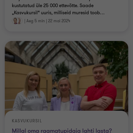
kustutatud üle 25 000 ettevõtte. Saade
„Kasvukursil“ uuris, milliseid muresid toob
…
|
Aeg 5 min
|
22 mai 2024
KASVUKURSIL
Millal oma raamatupidaja lahti lasta?