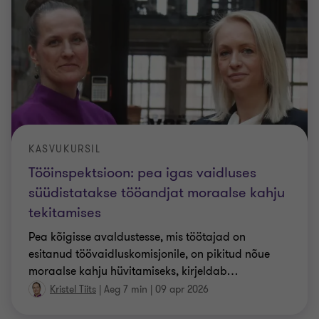
KASVUKURSIL
Tööinspektsioon: pea igas vaidluses
süüdistatakse tööandjat moraalse kahju
tekitamises
Pea kõigisse avaldustesse, mis töötajad on
esitanud töövaidluskomisjonile, on pikitud nõue
moraalse kahju hüvitamiseks, kirjeldab
…
Kristel Tiits
|
Aeg 7 min
|
09 apr 2026