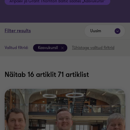
Äripäev ja Grant Thornton Baltic saates „Kasvukursil“
Filter results
Uusim
Valitud filtrid:
Kasvukursil
Tühistage valitud firltrid
Näitab
16
artiklit 71 artiklist