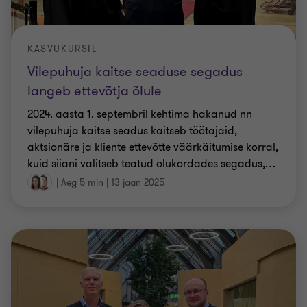
KASVUKURSIL
Vilepuhuja kaitse seaduse segadus
langeb ettevõtja õlule
2024. aasta 1. septembril kehtima hakanud nn
vilepuhuja kaitse seadus kaitseb töötajaid,
aktsionäre ja kliente ettevõtte väärkäitumise korral,
kuid siiani valitseb teatud olukordades segadus,
…
|
Aeg 5 min
|
13 jaan 2025