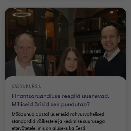
KASVUKURSIL
Finantsaruandluse reeglid uuenevad.
Milliseid ärisid see puudutab?
Möödunud aastal uuenesid rahvusvahelised
standardid väikestele ja keskmise suurusega
ettevõtetele, mis on aluseks ka Eesti