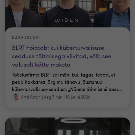
KASVUKURSIL
BLRT hoiatab: kui küberturvalisuse
seaduse täitmisega viivitad, võib see
valusalt kätte maksta
Tööstusfirma BLRT sai mõni kuu tagasi teada, et
peab hakkama järgima tänavu jõustunud
küberturvalisuse seadust. „Nõuete täitmist ei tasu
…
Artti Aston
|
Aeg 7 min
|
10 juuni 2026