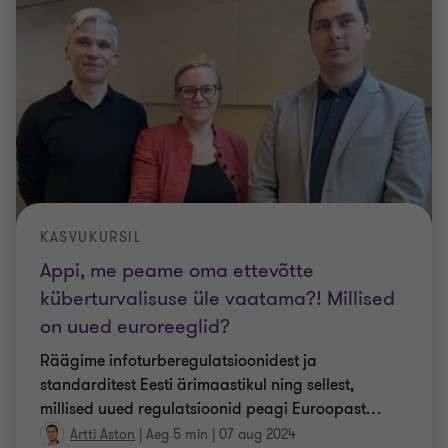
KASVUKURSIL
Appi, me peame oma ettevõtte
küberturvalisuse üle vaatama?! Millised
on uued euroreeglid?
Räägime infoturberegulatsioonidest ja
standarditest Eesti ärimaastikul ning sellest,
millised uued regulatsioonid peagi Euroopast
…
Artti Aston
|
Aeg 5 min
|
07 aug 2024