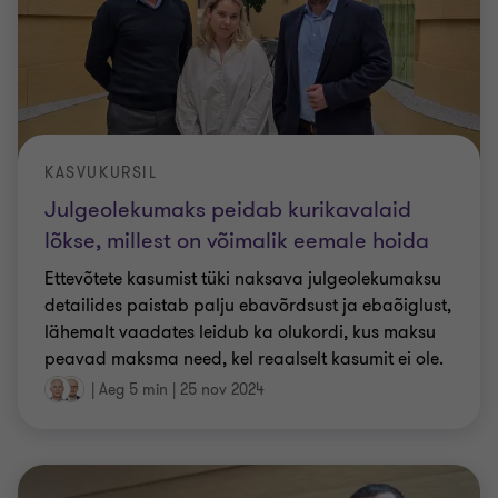
KASVUKURSIL
Julgeolekumaks peidab kurikavalaid
lõkse, millest on võimalik eemale hoida
Ettevõtete kasumist tüki naksava julgeolekumaksu
detailides paistab palju ebavõrdsust ja ebaõiglust,
lähemalt vaadates leidub ka olukordi, kus maksu
peavad maksma need, kel reaalselt kasumit ei ole.
|
Aeg 5 min
|
25 nov 2024