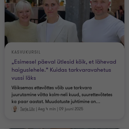
KASVUKURSIL
„Esimesel päeval ütlesid kõik, et lähevad
haiguslehele.” Kuidas tarkvaravahetus
vussi läks
Väiksemas ettevõttes võib uue tarkvara
juurutamine võtta kolm-neli kuud, suurettevõtetes
ka paar aastat. Muudatuste juhtimine on
…
Terje Liiv
|
Aeg 4 min
|
09 juuni 2025