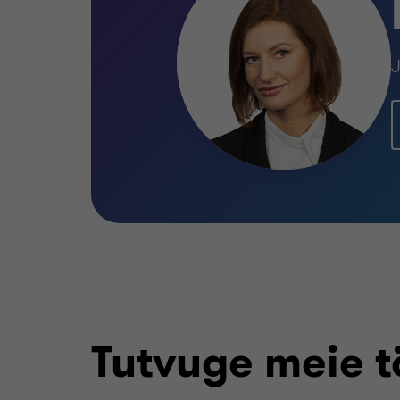
J
Tutvuge meie t