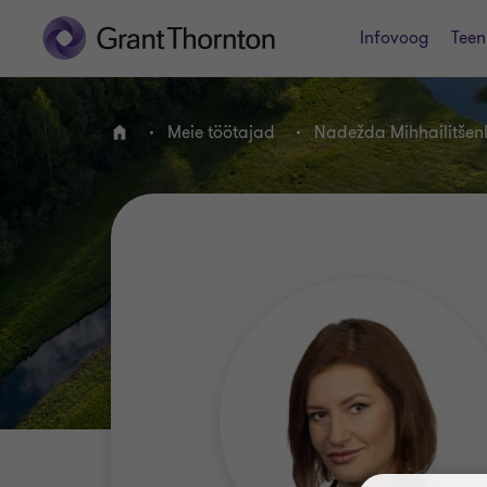
Infovoog
Teen
Meie töötajad
Nadežda Mihhailitšen
AVALEHT