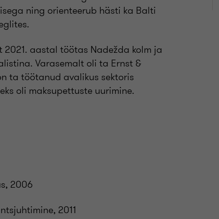
isega ning orienteerub hästi ka Balti
glites.
t 2021. aastal töötas Nadežda kolm ja
listina. Varasemalt oli ta Ernst &
n ta töötanud avalikus sektoris
eks oli maksupettuste uurimine.
s, 2006
ntsjuhtimine, 2011