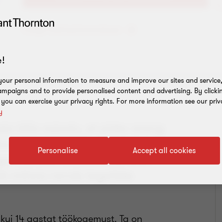
Lisage aadressiraamatusse
!
our personal information to measure and improve our sites and service, 
mpaigns and to provide personalised content and advertising. By clicki
, you can exercise your privacy rights. For more information see our priv
y
a töös asjaolu, et pidev areng
ksundus on valdkond, mis
Personalise
Accept all cookies
a oluliseks oma kliente alati
lik mõista nende tegelikke
ui 14 aastat töökogemust. Ta on