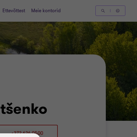
Ettevõttest
Meie kontorid
itšenko
+372 626 0500