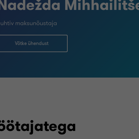
Nadežda Mihhailitš
uhtiv maksunõustaja
Võtke ühendust
öötajatega