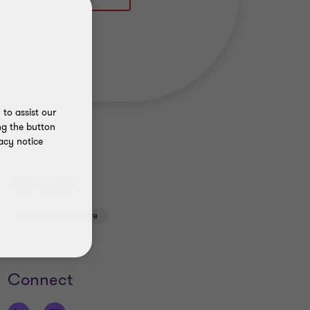
to assist our
ng the button
acy notice
Teenused
Maksunõustamine
Connect