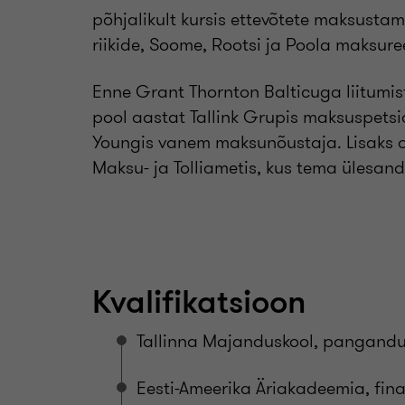
põhjalikult kursis ettevõtete maksustam
riikide, Soome, Rootsi ja Poola maksuree
Enne Grant Thornton Balticuga liitumis
pool aastat Tallink Grupis maksuspetsia
Youngis vanem maksunõustaja. Lisaks o
Maksu- ja Tolliametis, kus tema ülesand
Kvalifikatsioon
Tallinna Majanduskool, pangandu
Eesti-Ameerika Äriakadeemia, fina