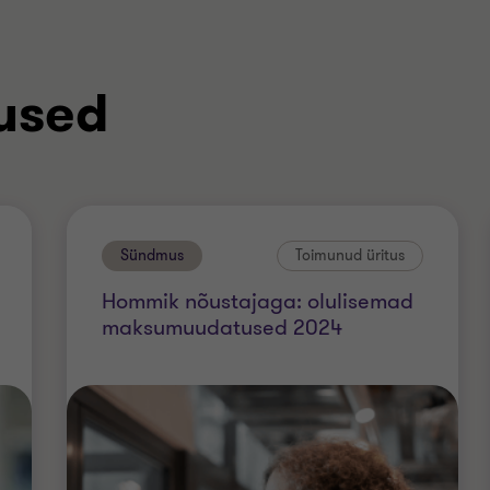
used
Sündmus
Toimunud üritus
Hommik nõustajaga: olulisemad
maksumuudatused 2024