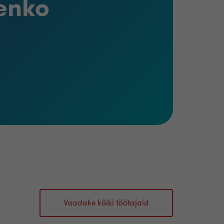
enko
Vaadake kõiki töötajaid