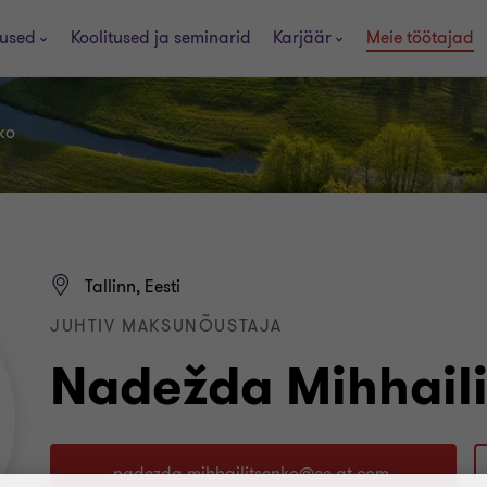
used
Koolitused ja seminarid
Karjäär
Meie töötajad
ko
Tallinn, Eesti
JUHTIV MAKSUNÕUSTAJA
Nadežda Mihhail