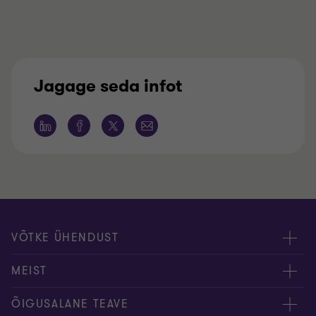
Jagage seda infot
VÕTKE ÜHENDUST
Meie töötajad
MEIST
Kontakt
Ettevõttest
ÕIGUSALANE TEAVE