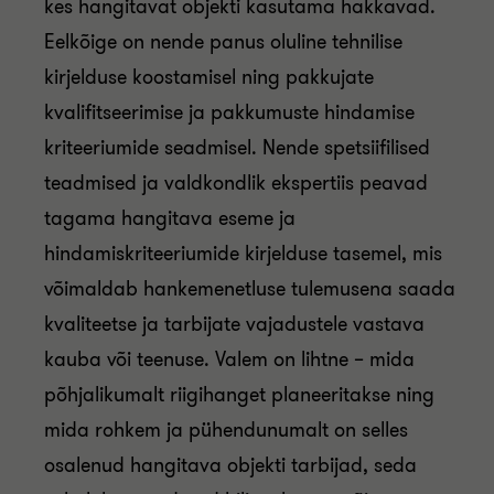
kes hangitavat objekti kasutama hakkavad.
Eelkõige on nende panus oluline tehnilise
kirjelduse koostamisel ning pakkujate
kvalifitseerimise ja pakkumuste hindamise
kriteeriumide seadmisel. Nende spetsiifilised
teadmised ja valdkondlik ekspertiis peavad
tagama hangitava eseme ja
hindamiskriteeriumide kirjelduse tasemel, mis
võimaldab hankemenetluse tulemusena saada
kvaliteetse ja tarbijate vajadustele vastava
kauba või teenuse. Valem on lihtne – mida
põhjalikumalt riigihanget planeeritakse ning
mida rohkem ja pühendunumalt on selles
osalenud hangitava objekti tarbijad, seda