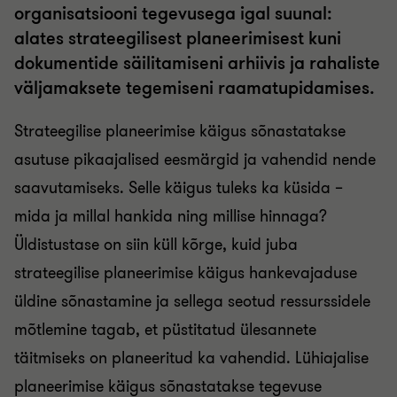
organisatsiooni tegevusega igal suunal:
alates strateegilisest planeerimisest kuni
dokumentide säilitamiseni arhiivis ja rahaliste
väljamaksete tegemiseni raamatupidamises.
Strateegilise planeerimise käigus sõnastatakse
asutuse pikaajalised eesmärgid ja vahendid nende
saavutamiseks. Selle käigus tuleks ka küsida –
mida ja millal hankida ning millise hinnaga?
Üldistustase on siin küll kõrge, kuid juba
strateegilise planeerimise käigus hankevajaduse
üldine sõnastamine ja sellega seotud ressurssidele
mõtlemine tagab, et püstitatud ülesannete
täitmiseks on planeeritud ka vahendid. Lühiajalise
planeerimise käigus sõnastatakse tegevuse