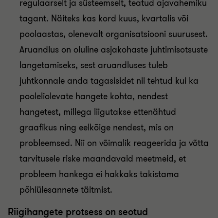
regulaarselt ja süsteemselt, teatud ajavahemiku
tagant. Näiteks kas kord kuus, kvartalis või
poolaastas, olenevalt organisatsiooni suurusest.
Aruandlus on oluline asjakohaste juhtimisotsuste
langetamiseks, sest aruandluses tuleb
juhtkonnale anda tagasisidet nii tehtud kui ka
pooleliolevate hangete kohta, nendest
hangetest, millega liigutakse ettenähtud
graafikus ning eelkõige nendest, mis on
probleemsed. Nii on võimalik reageerida ja võtta
tarvitusele riske maandavaid meetmeid, et
probleem hankega ei hakkaks takistama
põhiülesannete täitmist.
Riigihangete protsess on seotud