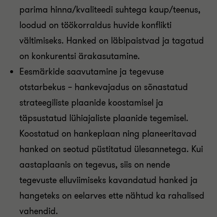
parima hinna/kvaliteedi suhtega kaup/teenus,
loodud on töökorraldus huvide konflikti
vältimiseks. Hanked on läbipaistvad ja tagatud
on konkurentsi ärakasutamine.
Eesmärkide saavutamine ja tegevuse
otstarbekus – hankevajadus on sõnastatud
strateegiliste plaanide koostamisel ja
täpsustatud lühiajaliste plaanide tegemisel.
Koostatud on hankeplaan ning planeeritavad
hanked on seotud püstitatud ülesannetega. Kui
aastaplaanis on tegevus, siis on nende
tegevuste elluviimiseks kavandatud hanked ja
hangeteks on eelarves ette nähtud ka rahalised
vahendid.