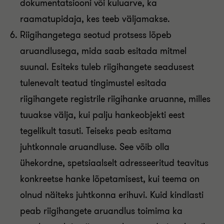
dokumentatsiooni või kuluarve, ka
raamatupidaja, kes teeb väljamakse.
Riigihangetega seotud protsess lõpeb
aruandlusega, mida saab esitada mitmel
suunal. Esiteks tuleb riigihangete seadusest
tulenevalt teatud tingimustel esitada
riigihangete registrile riigihanke aruanne, milles
tuuakse välja, kui palju hankeobjekti eest
tegelikult tasuti. Teiseks peab esitama
juhtkonnale aruandluse. See võib olla
ühekordne, spetsiaalselt adresseeritud teavitus
konkreetse hanke lõpetamisest, kui teema on
olnud näiteks juhtkonna erihuvi. Kuid kindlasti
peab riigihangete aruandlus toimima ka