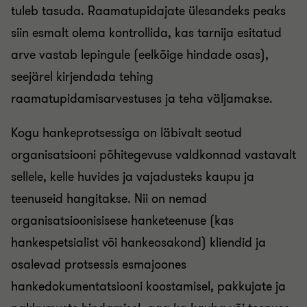
tuleb tasuda. Raamatupidajate ülesandeks peaks
siin esmalt olema kontrollida, kas tarnija esitatud
arve vastab lepingule (eelkõige hindade osas),
seejärel kirjendada tehing
raamatupidamisarvestuses ja teha väljamakse.
Kogu hankeprotsessiga on läbivalt seotud
organisatsiooni põhitegevuse valdkonnad vastavalt
sellele, kelle huvides ja vajadusteks kaupu ja
teenuseid hangitakse. Nii on nemad
organisatsioonisisese hanketeenuse (kas
hankespetsialist või hankeosakond) kliendid ja
osalevad protsessis esmajoones
hankedokumentatsiooni koostamisel, pakkujate ja