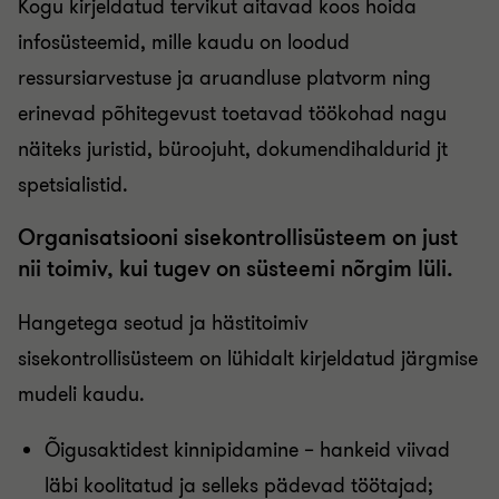
Kogu kirjeldatud tervikut aitavad koos hoida
infosüsteemid, mille kaudu on loodud
ressursiarvestuse ja aruandluse platvorm ning
erinevad põhitegevust toetavad töökohad nagu
näiteks juristid, büroojuht, dokumendihaldurid jt
spetsialistid.
Organisatsiooni sisekontrollisüsteem on just
nii toimiv, kui tugev on süsteemi nõrgim lüli.
Hangetega seotud ja hästitoimiv
sisekontrollisüsteem on lühidalt kirjeldatud järgmise
mudeli kaudu.
Õigusaktidest kinnipidamine – hankeid viivad
läbi koolitatud ja selleks pädevad töötajad;