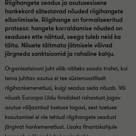
Riigihangete seadus ja asutusesisene
hankekord sätestavad nõuded riigihangete
elluviimisele. Riigihange on formaliseeritud
protsess: hangete korraldamise nõuded on
seaduses ette nähtud, seega tuleb neid ka
täita. Nõuete täitmata jätmisele võivad
järgneda sanktsioonid ja rahaline kahju.
Organisatsiooni juht võib näiteks saada trahvi, kui
tema juhitav asutus ei tee süstemaatiliselt
riigihankemenetlusi, kuigi seadus seda nõuab. Või
nõuab Euroopa Liidu fondidest rahastust jagav
asutus väljaantud toetuse tagasi, sest toetuse
kasutamisel ei ole tehtud riigihangete seadust
järgivat hankemenetlust. Lisaks finantskahjule