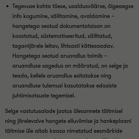
Tegevuse kohta tõese, usaldusväärse, õigeaegse
info kogumine, säilitamine, avaldamine –
hangetega seotud dokumentatsioon on
koostatud, süstematiseeritud, säilitatud,
tagantjärele leitav, lihtsasti kättesaadav.
Hangetega seotud aruandlus toimib –
aruandluse sagedus on määratud, on selge ja
teada, kellele aruandlus esitatakse ning
aruandluse tulemusi kasutatakse edasiste
juhtimisotsuste tegemisel.
Selge vastutusalade jaotus ülesannete täitmisel
ning järelevalve hangete elluviimise ja hankeplaani
täitmise üle aitab kaasa nimetatud eesmärkide