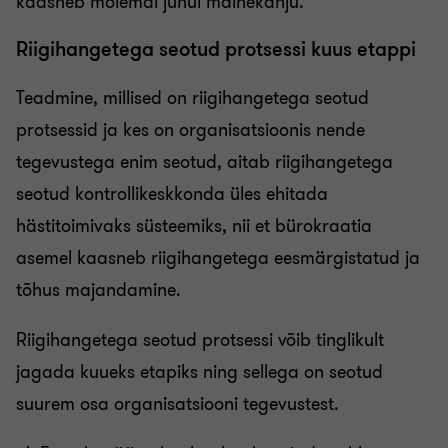
kaasneb mõlemal juhul mainekahju.
Riigihangetega seotud protsessi kuus etappi
Teadmine, millised on riigihangetega seotud
protsessid ja kes on organisatsioonis nende
tegevustega enim seotud, aitab riigihangetega
seotud kontrollikeskkonda üles ehitada
hästitoimivaks süsteemiks, nii et bürokraatia
asemel kaasneb riigihangetega eesmärgistatud ja
tõhus majandamine.
Riigihangetega seotud protsessi võib tinglikult
jagada kuueks etapiks ning sellega on seotud
suurem osa organisatsiooni tegevustest.