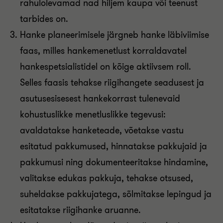
rahulolevamad nad hiljem kaupa või teenust
tarbides on.
Hanke planeerimisele järgneb hanke läbiviimise
faas, milles hankemenetlust korraldavatel
hankespetsialistidel on kõige aktiivsem roll.
Selles faasis tehakse riigihangete seadusest ja
asutusesisesest hankekorrast tulenevaid
kohustuslikke menetluslikke tegevusi:
avaldatakse hanketeade, võetakse vastu
esitatud pakkumused, hinnatakse pakkujaid ja
pakkumusi ning dokumenteeritakse hindamine,
valitakse edukas pakkuja, tehakse otsused,
suheldakse pakkujatega, sõlmitakse lepingud ja
esitatakse riigihanke aruanne.