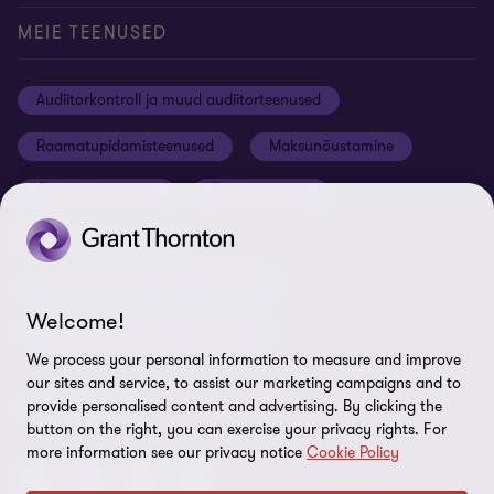
Konverentsiruumi rentimine
Meie uudised
Privaatsus
MEIE TEENUSED
Grant Thornton Baltic Lätis
Koolitused ja seminarid
Õiguslik staatus
Audiitorkontroll ja muud audiitorteenused
Grant Thornton Baltic Leedus
Karjäär
Ettevõtte rekvisiidid
Raamatupidamisteenused
Maksunõustamine
Global reach
Nõuded tarnijatele
Õigusnõustamine
Ärinõustamine
Uudiskirjaga liitumine
ISO 27001:2022 sertifikaat
Finantsnõustamine
Rikkumisest teavitamine
Riskijuhtimisteenused ja siseaudit
Sisukaart
Welcome!
Personaliteenused ja värbamine
Küpsiste eelistused
We process your personal information to measure and improve
our sites and service, to assist our marketing campaigns and to
LEIDKE MEID!
provide personalised content and advertising. By clicking the
button on the right, you can exercise your privacy rights. For
more information see our privacy notice
Cookie Policy