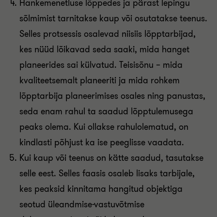
Hankemenetluse lõppedes ja pärast lepingu
sõlmimist tarnitakse kaup või osutatakse teenus.
Selles protsessis osalevad niisiis lõpptarbijad,
kes nüüd lõikavad seda saaki, mida hanget
planeerides sai külvatud. Teisisõnu – mida
kvaliteetsemalt planeeriti ja mida rohkem
lõpptarbija planeerimises osales ning panustas,
seda enam rahul ta saadud lõpptulemusega
peaks olema. Kui ollakse rahulolematud, on
kindlasti põhjust ka ise peeglisse vaadata.
Kui kaup või teenus on kätte saadud, tasutakse
selle eest. Selles faasis osaleb lisaks tarbijale,
kes peaksid kinnitama hangitud objektiga
seotud üleandmise-vastuvõtmise