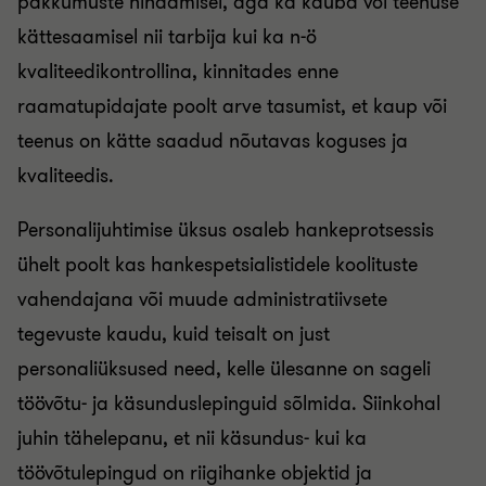
pakkumuste hindamisel, aga ka kauba või teenuse
kättesaamisel nii tarbija kui ka n-ö
kvaliteedikontrollina, kinnitades enne
raamatupidajate poolt arve tasumist, et kaup või
teenus on kätte saadud nõutavas koguses ja
kvaliteedis.
Personalijuhtimise üksus osaleb hankeprotsessis
ühelt poolt kas hankespetsialistidele koolituste
vahendajana või muude administratiivsete
tegevuste kaudu, kuid teisalt on just
personaliüksused need, kelle ülesanne on sageli
töövõtu- ja käsunduslepinguid sõlmida. Siinkohal
juhin tähelepanu, et nii käsundus- kui ka
töövõtulepingud on riigihanke objektid ja