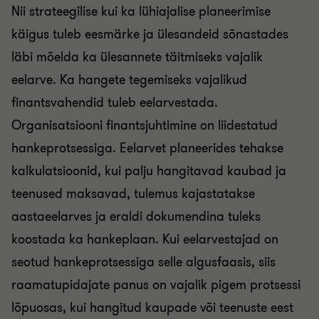
Nii strateegilise kui ka lühiajalise planeerimise
käigus tuleb eesmärke ja ülesandeid sõnastades
läbi mõelda ka ülesannete täitmiseks vajalik
eelarve. Ka hangete tegemiseks vajalikud
finantsvahendid tuleb eelarvestada.
Organisatsiooni finantsjuhtimine on liidestatud
hankeprotsessiga. Eelarvet planeerides tehakse
kalkulatsioonid, kui palju hangitavad kaubad ja
teenused maksavad, tulemus kajastatakse
aastaeelarves ja eraldi dokumendina tuleks
koostada ka hankeplaan. Kui eelarvestajad on
seotud hankeprotsessiga selle algusfaasis, siis
raamatupidajate panus on vajalik pigem protsessi
lõpuosas, kui hangitud kaupade või teenuste eest