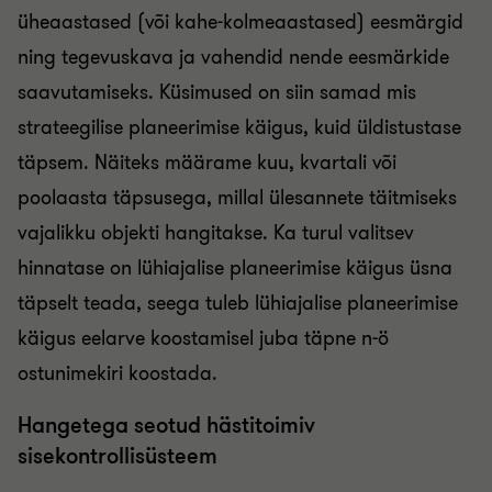
üheaastased (või kahe-kolmeaastased) eesmärgid
ning tegevuskava ja vahendid nende eesmärkide
saavutamiseks. Küsimused on siin samad mis
strateegilise planeerimise käigus, kuid üldistustase
täpsem. Näiteks määrame kuu, kvartali või
poolaasta täpsusega, millal ülesannete täitmiseks
vajalikku objekti hangitakse. Ka turul valitsev
hinnatase on lühiajalise planeerimise käigus üsna
täpselt teada, seega tuleb lühiajalise planeerimise
käigus eelarve koostamisel juba täpne n-ö
ostunimekiri koostada.
Hangetega seotud hästitoimiv
sisekontrollisüsteem