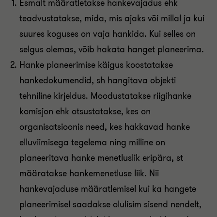
Esmalt määratletakse hankevajadus ehk
teadvustatakse, mida, mis ajaks või millal ja kui
suures koguses on vaja hankida. Kui selles on
selgus olemas, võib hakata hanget planeerima.
Hanke planeerimise käigus koostatakse
hankedokumendid, sh hangitava objekti
tehniline kirjeldus. Moodustatakse riigihanke
komisjon ehk otsustatakse, kes on
organisatsioonis need, kes hakkavad hanke
elluviimisega tegelema ning milline on
planeeritava hanke menetluslik eripära, st
määratakse hankemenetluse liik. Nii
hankevajaduse määratlemisel kui ka hangete
planeerimisel saadakse olulisim sisend nendelt,