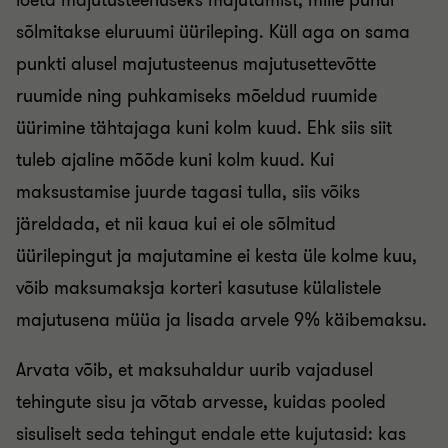
loeta majutusteenuseks majutamist, mille puhul
sõlmitakse eluruumi üürileping. Küll aga on sama
punkti alusel majutusteenus majutusettevõtte
ruumide ning puhkamiseks mõeldud ruumide
üürimine tähtajaga kuni kolm kuud. Ehk siis siit
tuleb ajaline mõõde kuni kolm kuud. Kui
maksustamise juurde tagasi tulla, siis võiks
järeldada, et nii kaua kui ei ole sõlmitud
üürilepingut ja majutamine ei kesta üle kolme kuu,
võib maksumaksja korteri kasutuse külalistele
majutusena müüa ja lisada arvele 9% käibemaksu.
Arvata võib, et maksuhaldur uurib vajadusel
tehingute sisu ja võtab arvesse, kuidas pooled
sisuliselt seda tehingut endale ette kujutasid: kas