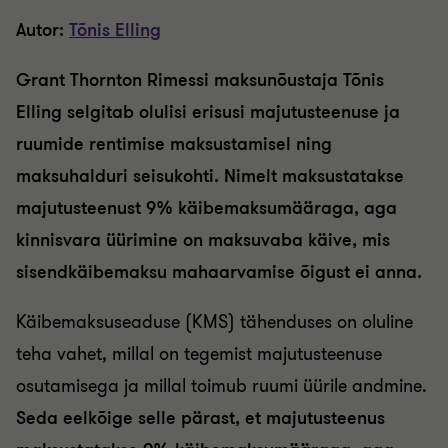
Autor:
Tõnis Elling
Grant Thornton Rimessi maksunõustaja Tõnis
Elling selgitab olulisi erisusi majutusteenuse ja
ruumide rentimise maksustamisel ning
maksuhalduri seisukohti. Nimelt maksustatakse
majutusteenust 9% käibemaksumääraga, aga
kinnisvara üürimine on maksuvaba käive, mis
sisendkäibemaksu mahaarvamise õigust ei anna.
Käibemaksuseaduse (KMS) tähenduses on oluline
teha vahet, millal on tegemist majutusteenuse
osutamisega ja millal toimub ruumi üürile andmine.
Seda eelkõige selle pärast, et majutusteenus