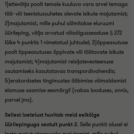
1)ettevõtja poolt temale kuuluva vara arvel temaga
töö- või teenistussuhetes olevate isikute majutamist;
2)majutamist, mille puhul sõlmitakse eluruumi
üürileping, välja arvatud võlaõigusseaduse § 272
lõike 4 punktis 1 nimetatud juhtudel; 3)õppeasutuse
poolt õppeasutuses õppivate või töötavate isikute
majutamist; 4)majutamist reisijateveoteenuse
osutamiseks kasutatavas transpordivahendis;
5)erakordsetes tingimustes ööbimise võimaldamist
elamuse saamise eesmärgil (vabas looduses, onnis,
parvel jms).
Sellest loetelust huvitab meid eelkõige
üürilepinguga seotult punkt 2
. Selle punkti alusel ei