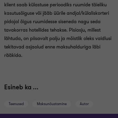
klient saab külastuse perioodiks ruumide täieliku
kasutusõiguse või jääb üürile andjal/külaliskorteri
pidajal õigus ruumidesse siseneda nagu seda
tavakorras hotellides tehakse. Pisiasju, millest
lähtuda, on piisavalt palju ja mõistlik oleks vaidlusi
tekitavad asjaolud enne maksuhalduriga läbi
rääkida.
Esineb ka ...
Teenused
Maksunõustamine
Autor