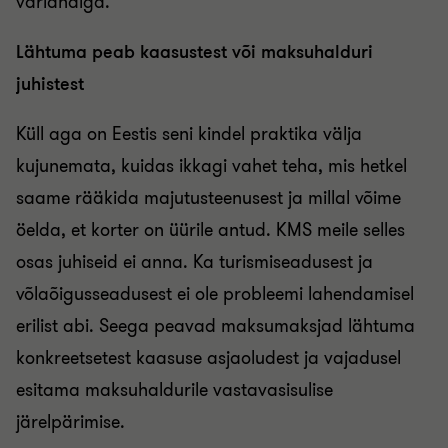
variandiga.
Lähtuma peab kaasustest või maksuhalduri
juhistest
Küll aga on Eestis seni kindel praktika välja
kujunemata, kuidas ikkagi vahet teha, mis hetkel
saame rääkida majutusteenusest ja millal võime
öelda, et korter on üürile antud. KMS meile selles
osas juhiseid ei anna. Ka turismiseadusest ja
võlaõigusseadusest ei ole probleemi lahendamisel
erilist abi. Seega peavad maksumaksjad lähtuma
konkreetsetest kaasuse asjaoludest ja vajadusel
esitama maksuhaldurile vastavasisulise
järelpärimise.