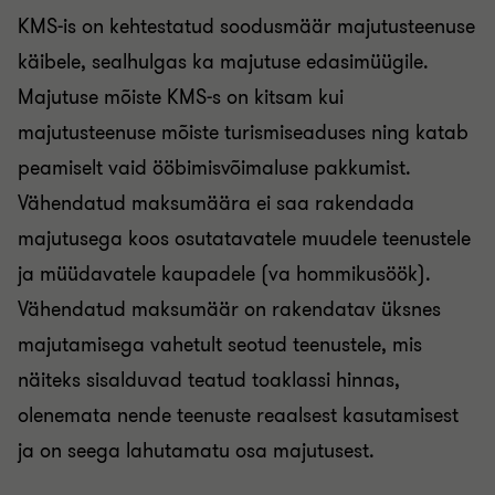
KMS-is on kehtestatud soodusmäär majutusteenuse
käibele, sealhulgas ka majutuse edasimüügile.
Majutuse mõiste KMS-s on kitsam kui
majutusteenuse mõiste turismiseaduses ning katab
peamiselt vaid ööbimisvõimaluse pakkumist.
Vähendatud maksumäära ei saa rakendada
majutusega koos osutatavatele muudele teenustele
ja müüdavatele kaupadele (va hommikusöök).
Vähendatud maksumäär on rakendatav üksnes
majutamisega vahetult seotud teenustele, mis
näiteks sisalduvad teatud toaklassi hinnas,
olenemata nende teenuste reaalsest kasutamisest
ja on seega lahutamatu osa majutusest.