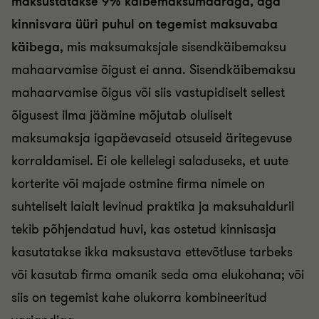
maksustatakse 9% käibemaksumääraga, aga
kinnisvara üüri puhul on tegemist maksuvaba
käibega
, mis maksumaksjale sisendkäibemaksu
mahaarvamise õigust ei anna. Sisendkäibemaksu
mahaarvamise õigus või siis vastupidiselt sellest
õigusest ilma jäämine mõjutab oluliselt
maksumaksja igapäevaseid otsuseid äritegevuse
korraldamisel. Ei ole kellelegi saladuseks, et uute
korterite või majade ostmine firma nimele on
suhteliselt laialt levinud praktika ja maksuhalduril
tekib põhjendatud huvi, kas ostetud kinnisasja
kasutatakse ikka maksustava ettevõtluse tarbeks
või kasutab firma omanik seda oma elukohana; või
siis on tegemist kahe olukorra kombineeritud