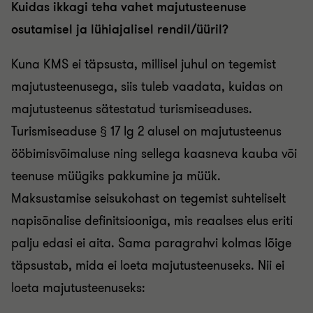
Kuidas ikkagi teha vahet majutusteenuse
osutamisel ja lühiajalisel rendil/üüril?
Kuna KMS ei täpsusta, millisel juhul on tegemist
majutusteenusega, siis tuleb vaadata, kuidas on
majutusteenus sätestatud turismiseaduses.
Turismiseaduse § 17 lg 2 alusel on majutusteenus
ööbimisvõimaluse ning sellega kaasneva kauba või
teenuse müügiks pakkumine ja müük.
Maksustamise seisukohast on tegemist suhteliselt
napisõnalise definitsiooniga, mis reaalses elus eriti
palju edasi ei aita. Sama paragrahvi kolmas lõige
täpsustab, mida ei loeta majutusteenuseks. Nii ei
loeta majutusteenuseks: