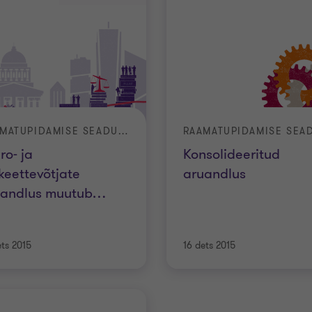
RAAMATUPIDAMISE SEADUSE MUUDATUSED
ro- ja
Konsolideeritud
keettevõtjate
aruandlus
uandlus muutub
…
ets 2015
16 dets 2015