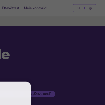
Ettevõttest
Meie kontorid
de
Thornton Baltic saates „Kasvukursil“