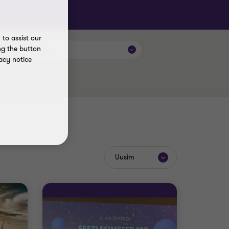
to assist our
ng the button
Autor
acy notice
Uusim