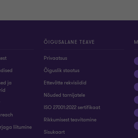
ÕIGUSALANE TEAVE
M
test
Privaatsus
udised
Õiguslik staatus
sed ja
Ettevõtte rekvisiidid
rid
Nõuded tarnijatele
r
ISO 27001:2022 sertifikaat
 reach
Rikkumisest teavitamine
rjaga liitumine
Sisukaart