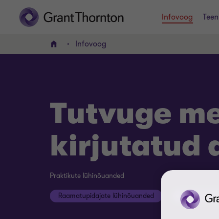
Infovoog
Teen
Infovoog
AVALEHT
Tutvuge mei
kirjutatud 
Praktikute lühinõuanded
Raamatupidajate lühinõuanded
Audiitorite 