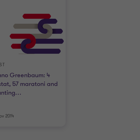
ST
nno Greenbaum: 4
tat, 57 maratoni and
unting…
ov 2014