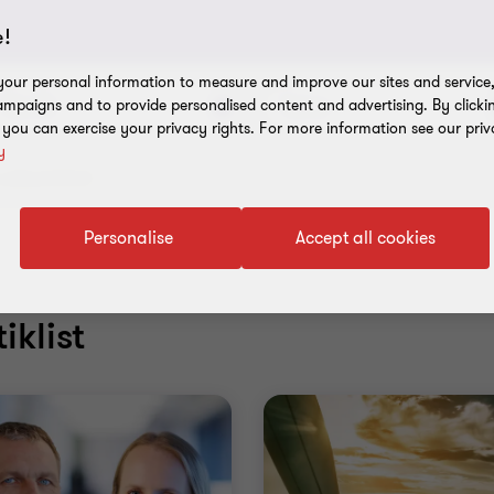
!
our personal information to measure and improve our sites and service, 
mpaigns and to provide personalised content and advertising. By clicki
Sisu liik
Teema
, you can exercise your privacy rights. For more information see our priv
y
alitud firltrid
Personalise
Accept all cookies
iklist