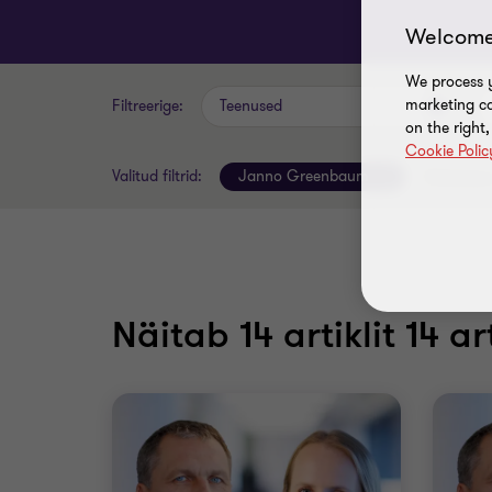
Welcome
We process y
marketing ca
Filtreerige:
Teenused
on the right
Cookie Polic
Valitud filtrid:
Janno Greenbaum
Tühistage v
Näitab
14
artiklit 14 art