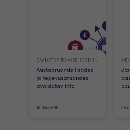
RAAMATUPIDAMISE SEADUSE MUUDATUSED
MEI
Aastaaruande lisades
Ja
ja tegevusaruandes
aas
avaldatav info
co
16 dets 2015
06 n