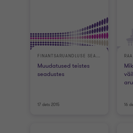
FINANTSARUANDLUSE SEADUSTE MUUDATUSED
Muudatused teistes
Mik
seadustes
väi
ar
17 dets 2015
16 d