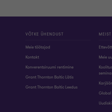
VÕTKE ÜHENDUST
MEIST
Meie töötajad
Ettevõt
Kontakt
Meie u
Konverentsiruumi rentimine
Koolitu
semina
Grant Thornton Baltic Lätis
Karjää
Grant Thornton Baltic Leedus
Global
Uudiski