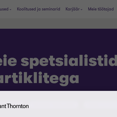
used
Koolitused ja seminarid
Karjäär
Meie töötajad
e spetsialisti
artiklitega
lühinõuanded
Nõustajate lühinõuanded
Äripäev ja Grant 