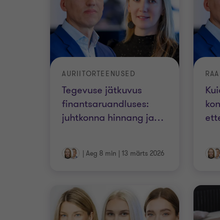
AURIITORTEENUSED
RAA
Tegevuse jätkuvus
Kui
finantsaruandluses:
kon
juhtkonna hinnang ja
…
ett
|
Aeg 8 min
|
13 märts 2026