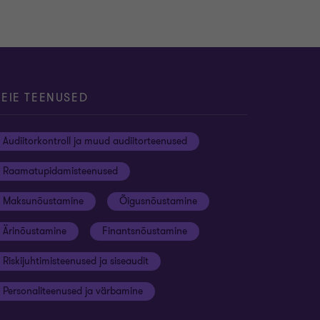
EIE TEENUSED
Audiitorkontroll ja muud audiitorteenused
Raamatupidamisteenused
Maksunõustamine
Õigusnõustamine
Ärinõustamine
Finantsnõustamine
Riskijuhtimisteenused ja siseaudit
Personaliteenused ja värbamine