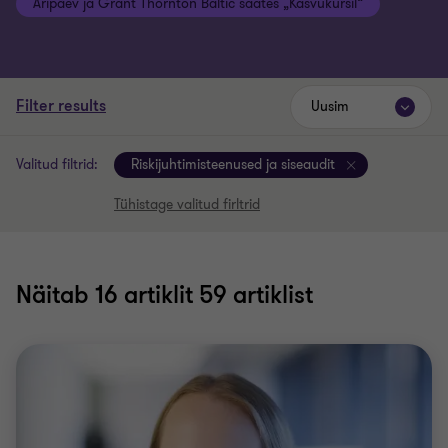
Äripäev ja Grant Thornton Baltic saates „Kasvukursil“
Filter results
Uusim
Valitud filtrid:
Riskijuhtimisteenused ja siseaudit
Tühistage valitud firltrid
Näitab
16
artiklit 59 artiklist