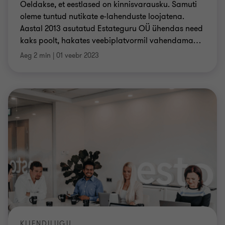
Öeldakse, et eestlased on kinnisvarausku. Samuti
oleme tuntud nutikate e-lahenduste loojatena.
Aastal 2013 asutatud Estateguru OÜ ühendas need
kaks poolt, hakates veebiplatvormil vahendama
…
Aeg 2 min
|
01 veebr 2023
KLIENDILUGU