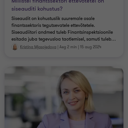
Millistel finantssektori ettevõtetel on
siseauditi kohustus?
Siseaudit on kohustuslik suuremale osale
finantssektoris tegutsevatele ettevõtetele.
Siseaudiitori andmed tuleb Finantsinspektsioonile
esitada juba tegevusloa taotlemisel, samuti tuleb
…
Kristina Mjasojedova
|
Aeg 2 min
|
15 aug 2024