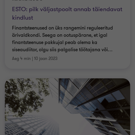
ESTO: pilk väljastpoolt annab täiendavat
kindlust
Finantsteenused on üks rangemini reguleeritud
ärivaldkondi. Seega on ootuspärane, et igal
finantsteenuse pakkujal peab olema ka
siseaudiitor, olgu siis palgalise töötajana või
…
Aeg 4 min
|
10 jaan 2023