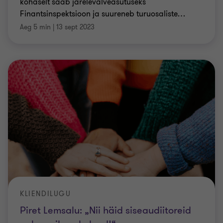
kohaselt saab järelevalveasutuseks
Finantsinspektsioon ja suureneb turuosaliste
…
Aeg 5 min
|
13 sept 2023
KLIENDILUGU
Piret Lemsalu: „Nii häid siseaudiitoreid