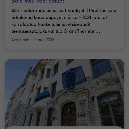
pole meil veel olnud!“
AS-i Hoolekandeteenused finantsjuhil Piret Lemsalul
ei kulunud kaua aega, et mõista – 2021. aastal
korraldatud hanke tulemusel siseauditi
teenuseosutajaks valitud Grant Thornton
…
Aeg 3 min
|
22 aug 2023