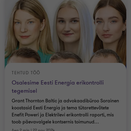
TEHTUD TÖÖ
Osalesime Eesti Energia erikontrolli
tegemisel
Grant Thornton Baltic ja advokaadibüroo Sorainen
koostasid Eesti Energia ja tema tütarettevõtete
Enefit Poweri ja Elektrilevi erikontrolli raporti, mis
toob päevavalgele kontsernis toimunud
…
Aeg 2 min
|
22 nov 2024