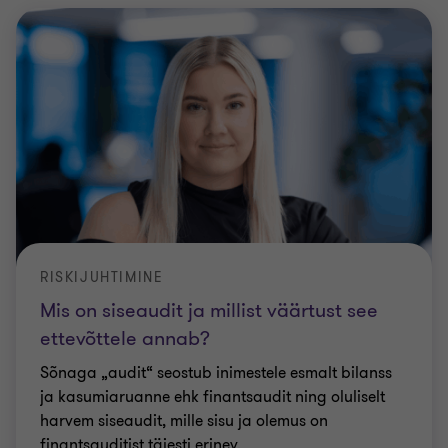
RISKIJUHTIMINE
Mis on siseaudit ja millist väärtust see
ettevõttele annab?
Sõnaga „audit“ seostub inimestele esmalt bilanss
ja kasumiaruanne ehk finantsaudit ning oluliselt
harvem siseaudit, mille sisu ja olemus on
finantsauditist täiesti erinev.