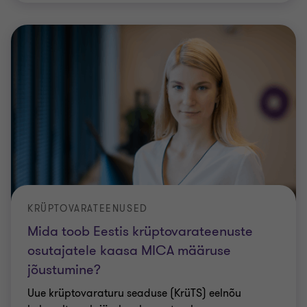
KRÜPTOVARATEENUSED
Mida toob Eestis krüptovarateenuste
osutajatele kaasa MICA määruse
jõustumine?
Uue krüptovaraturu seaduse (KrüTS) eelnõu