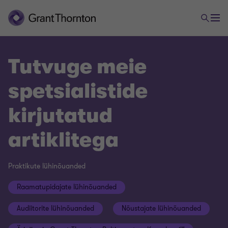
Tutvuge meie
spetsialistide
kirjutatud
artiklitega
Praktikute lühinõuanded
Raamatupidajate lühinõuanded
Audiitorite lühinõuanded
Nõustajate lühinõuanded