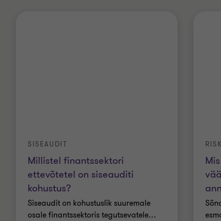
SISEAUDIT
RIS
Millistel finantssektori
Mis
ettevõtetel on siseauditi
vää
kohustus?
an
Siseaudit on kohustuslik suuremale
Sõna
osale finantssektoris tegutsevatele
…
esma