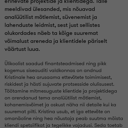
erinevate projektide ja klientidega. Talle
meeldivad ülesanded, mis nõuavad
analüütilist mõtlemist, süvenemist ja
lahenduste leidmist, sest just sellistes
olukordades näeb ta kõige suuremat
võimalust areneda ja klientidele päriselt
väärtust luua.
Ülikoolist saadud finantsteadmised ning pikk
kogemus siseauditi valdkonnas on andnud
Kristinale hea arusaama ettevõtete toimimisest,
riskidest ja hästi sujuvate protsesside olulisusest.
Töötamine mitmesuguste klientide ja projektidega
on arendanud tema analüütilist mõtlemist,
kohanemisvõimet ja oskust näha nii detaile kui ka
suuremat pilti. Kristina usub, et iga ettevõte on
omanäoline ning hea nõustaja peab suutma mõista
kliendi spetsiifikat ja tegelikke vajadusi. Seda toetab