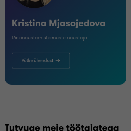
Kristina Mjasojedova
Riskinõustamisteenuste nõustaja
Võtke ühendust
Tutvuge meie töötajatega