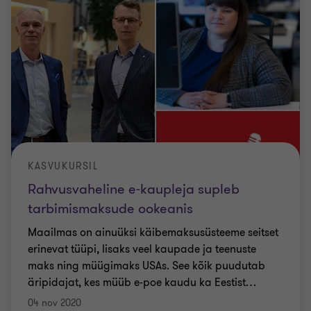
KASVUKURSIL
Rahvusvaheline e-kaupleja supleb
tarbimismaksude ookeanis
Maailmas on ainuüksi käibemaksusüsteeme seitset
erinevat tüüpi, lisaks veel kaupade ja teenuste
maks ning müügimaks USAs. See kõik puudutab
äripidajat, kes müüb e-poe kaudu ka Eestist
…
04 nov 2020