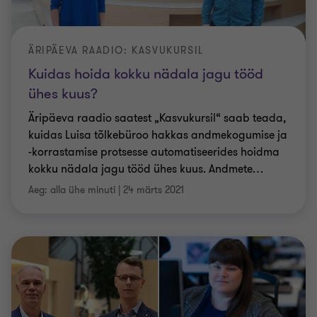
ÄRIPÄEVA RAADIO: KASVUKURSIL
Kuidas hoida kokku nädala jagu tööd
ühes kuus?
Äripäeva raadio saatest „Kasvukursil“ saab teada,
kuidas Luisa tõlkebüroo hakkas andmekogumise ja
-korrastamise protsesse automatiseerides hoidma
kokku nädala jagu tööd ühes kuus. Andmete
…
Aeg: alla ühe minuti
|
24 märts 2021