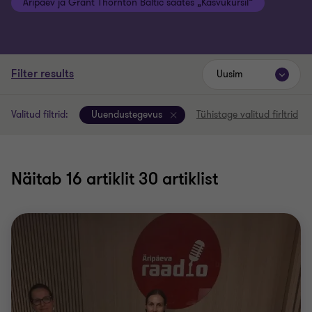
Äripäev ja Grant Thornton Baltic saates „Kasvukursil“
Filter results
Uusim
Valitud filtrid:
Uuendustegevus
Tühistage valitud firltrid
Näitab
16
artiklit 30 artiklist