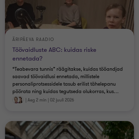
ÄRIPÄEVA RAADIO
Töövaidluste ABC: kuidas riske
ennetada?
“Teabevara tunnis” räägitakse, kuidas tööandjad
saavad töövaidlusi ennetada, millistele
personaliprotsessidele tasub erilist tähelepanu
pöörata ning kuidas tegutseda olukorras, kus
…
|
Aeg 2 min
|
02 juuli 2026