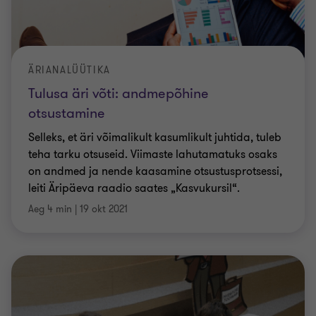
ÄRIANALÜÜTIKA
Tulusa äri võti: andmepõhine
otsustamine
Selleks, et äri võimalikult kasumlikult juhtida, tuleb
teha tarku otsuseid. Viimaste lahutamatuks osaks
on andmed ja nende kaasamine otsustusprotsessi,
leiti Äripäeva raadio saates „Kasvukursil“.
Aeg 4 min
|
19 okt 2021