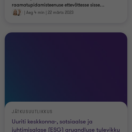
raamatupidamisteenuse ettevõttesse sisse
…
|
Aeg 4 min
|
22 märts 2023
JÄTKUSUUTLIKKUS
Uuriti keskkonna-, sotsiaalse ja
juhtimisalase (ESG) aruandluse tulevikku