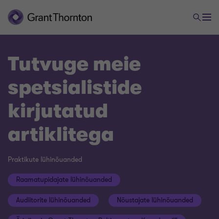
Tutvuge meie
spetsialistide
kirjutatud
artiklitega
Praktikute lühinõuanded
Raamatupidajate lühinõuanded
Audiitorite lühinõuanded
Nõustajate lühinõuanded