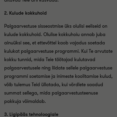
aitavad Teie äril kasvada.
2. Kulude kokkuhoid
Palgaarvestuse sisseostmise üks olulisi eeliseid on
kulude kokkuhoid. Olulise kokkuhoiu annab juba
ainuüksi see, et ettevõttel kaob vajadus soetada
kulukat palgaarvestuse programmi. Kui Te arvutate
kokku tunnid, mida Teie töötajad kulutavad
palgaarvestusele ning liidate sellele palgaarvestuse
programmi soetamise ja inimeste koolitamise kulud,
võib tulemus Teid üllatada, kui võrdlete saadud
summat sellega, mida palgaarvestusteenuse
pakkuja võimaldab.
3. Ligipääs tehnoloogiale