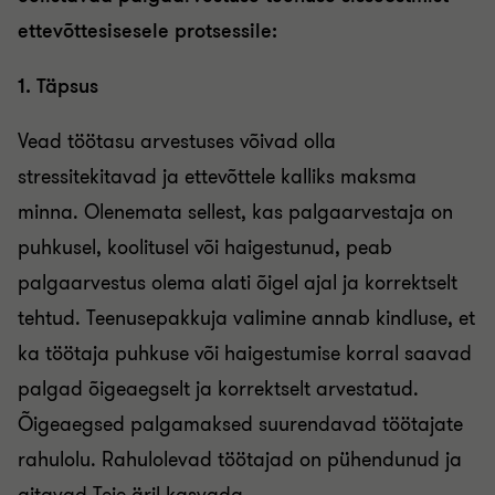
ettevõttesisesele protsessile:
1. Täpsus
Vead töötasu arvestuses võivad olla
stressitekitavad ja ettevõttele kalliks maksma
minna. Olenemata sellest, kas palgaarvestaja on
puhkusel, koolitusel või haigestunud, peab
palgaarvestus olema alati õigel ajal ja korrektselt
tehtud. Teenusepakkuja valimine annab kindluse, et
ka töötaja puhkuse või haigestumise korral saavad
palgad õigeaegselt ja korrektselt arvestatud.
Õigeaegsed palgamaksed suurendavad töötajate
rahulolu. Rahulolevad töötajad on pühendunud ja