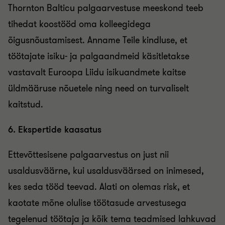
Thornton Balticu palgaarvestuse meeskond teeb
tihedat koostööd oma kolleegidega
õigusnõustamisest. Anname Teile kindluse, et
töötajate isiku- ja palgaandmeid käsitletakse
vastavalt Euroopa Liidu isikuandmete kaitse
üldmääruse nõuetele ning need on turvaliselt
kaitstud.
6. Ekspertide kaasatus
Ettevõttesisene palgaarvestus on just nii
usaldusväärne, kui usaldusväärsed on inimesed,
kes seda tööd teevad. Alati on olemas risk, et
kaotate mõne olulise töötasude arvestusega
tegelenud töötaja ja kõik tema teadmised lahkuvad