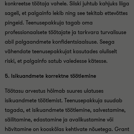
konkreetse töötaja vahele. Siiski juhtub kahjuks liiga
sageli, et palgainfo lekib ning see tekitab ettevõttes
pingeid. Teenusepakkuja tagab oma
professionaalsete töötajate ja tarkvara turvalisuse
abil palgaandmete konfidentsiaalsuse. Seega
vähendate teenusepakkujat kasutades oluliselt
riski, et palgainfo satub valedesse kätesse.
5. Isikuandmete korrektne töötlemine
Töötasu arvestus hõlmab suures ulatuses
isikuandmete töötlemist. Teenusepakkuja suudab
tagada, et isikuandmete töötlemine, salvestamine,
säilitamine, edastamine ja avalikustamine või
hävitamine on kooskõlas kehtivate nõuetega. Grant