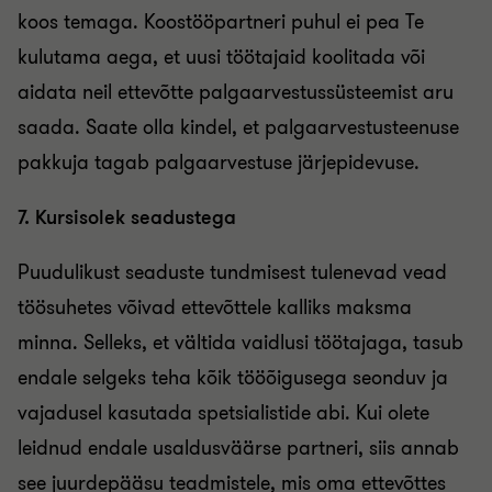
koos temaga. Koostööpartneri puhul ei pea Te
kulutama aega, et uusi töötajaid koolitada või
aidata neil ettevõtte palgaarvestussüsteemist aru
saada. Saate olla kindel, et palgaarvestusteenuse
pakkuja tagab palgaarvestuse järjepidevuse.
7. Kursisolek seadustega
Puudulikust seaduste tundmisest tulenevad vead
töösuhetes võivad ettevõttele kalliks maksma
minna. Selleks, et vältida vaidlusi töötajaga, tasub
endale selgeks teha kõik tööõigusega seonduv ja
vajadusel kasutada spetsialistide abi. Kui olete
leidnud endale usaldusväärse partneri, siis annab
see juurdepääsu teadmistele, mis oma ettevõttes