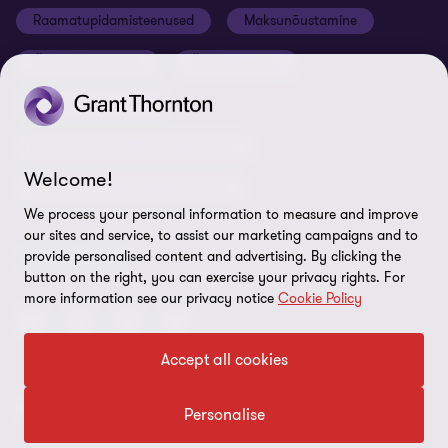
Raamatupidamisteenused
Maksunõustamine
Global reach
Nõuded tarnijatele
Õigusnõustamine
Ärinõustamine
Uudiskirjaga liitumine
ISO 27001:2022 sertifikaat
Finantsnõustamine
Rikkumisest teavitamine
Riskijuhtimisteenused ja siseaudit
Sisukaart
Welcome!
Personaliteenused ja värbamine
Küpsiste eelistused
We process your personal information to measure and improve
our sites and service, to assist our marketing campaigns and to
LEIDKE MEID!
provide personalised content and advertising. By clicking the
button on the right, you can exercise your privacy rights. For
more information see our privacy notice
Cookie Policy
Accept all cookies
© 2026 Grant Thornton Baltic OÜ. Kõik õigused kaitstud.
Personalise