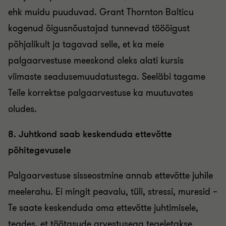
ehk muidu puuduvad. Grant Thornton Balticu
kogenud õigusnõustajad tunnevad tööõigust
põhjalikult ja tagavad selle, et ka meie
palgaarvestuse meeskond oleks alati kursis
viimaste seadusemuudatustega. Seeläbi tagame
Teile korrektse palgaarvestuse ka muutuvates
oludes.
8. Juhtkond saab keskenduda ettevõtte
põhitegevusele
Palgaarvestuse sisseostmine annab ettevõtte juhile
meelerahu. Ei mingit peavalu, tüli, stressi, muresid –
Te saate keskenduda oma ettevõtte juhtimisele,
teades, et töötasude arvestusega tegeletakse