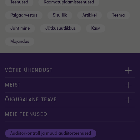
Teenused
Raamatupidamisteenused
Palgaarvestus
Sisu liik
Artikkel
Teema
Juhtimine
Jätkusuutlikkus
Kasv
Majandus
VÕTKE ÜHENDUST
Meie töötajad
MEIST
Kontakt
Ettevõttest
ÕIGUSALANE TEAVE
Konverentsiruumi rentimine
Meie uudised
Privaatsus
MEIE TEENUSED
Grant Thornton Baltic Lätis
Koolitused ja seminarid
Õiguslik staatus
Audiitorkontroll ja muud audiitorteenused
Grant Thornton Baltic Leedus
Karjäär
Ettevõtte rekvisiidid