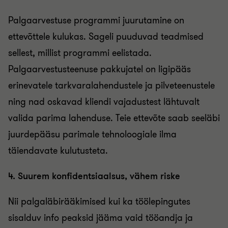
Palgaarvestuse programmi juurutamine on
ettevõttele kulukas. Sageli puuduvad teadmised
sellest, millist programmi eelistada.
Palgaarvestusteenuse pakkujatel on ligipääs
erinevatele tarkvaralahendustele ja pilveteenustele
ning nad oskavad kliendi vajadustest lähtuvalt
valida parima lahenduse. Teie ettevõte saab seeläbi
juurdepääsu parimale tehnoloogiale ilma
täiendavate kulutusteta.
4. Suurem konfidentsiaalsus, vähem riske
Nii palgaläbirääkimised kui ka töölepingutes
sisalduv info peaksid jääma vaid tööandja ja