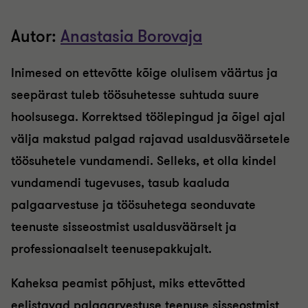
Autor:
Anastasia Borovaja
Inimesed on ettevõtte kõige olulisem väärtus ja
seepärast tuleb
töösuhetesse suhtuda suure
hoolsusega. Korrektsed töölepingud ja
õigel ajal
välja makstud palgad rajavad usaldusväärsetele
töösuhetele
vundamendi. Selleks, et olla kindel
vundamendi tugevuses,
tasub kaaluda
palgaarvestuse ja töösuhetega seonduvate
teenuste
sisseostmist usaldusväärselt ja
professionaalselt teenusepakkujalt.
Kaheksa peamist põhjust, miks ettevõtted
eelistavad palgaarvestuse teenuse sisseostmist