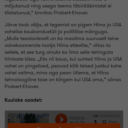
mõjutanud ning seega teema läbirääkimistel ei
tõstatunud,“ kinnitas Probert-Ehaver.
Järve toob välja, et tegemist on pigem Hiina ja USA
vahelise kaubandustüli ja poliitilise mänguga.
„Mulle teadaolevalt on ka maailma suuruselt teine
valvekaamerate tootja Hiina ettevõte,“ viitas ta
sellele, et see turg olnuks ka ilma selle tehinguta
hiinlaste käes. „Eks nii kaua, kui suhted Hiina ja USA
vahel on pingelised, peavad kõik teised justkui kahe
vahel valima, mina aga pean ütlema, et Hiina
tehnoloogiline tase on kõrgem kui USA oma,“ sõnas
Probert-Ehaver.
Kuulake saadet: