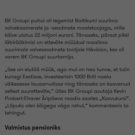
BK Groupi puhul oli tegemist Baltikumi suurima
valvekaamerate ja -seadmete maaletoojaga, mille
käive ulatus 22 miljoni euroni. Tänaseks, pärast pikki
läbirääkimisi on ettevõte müüdud maailma
suurimale valveseadmete tootjale Hikvision, kes oli
varem BK Groupi suurtarnija.
„See on elutöö müük, aga mul on hea tunne, et tulin
kunagi Eestisse, investeerisin 1000 Briti naela
väikesesse lauaarvutisse ning tänaseks on kasvanud
sellest suurettevõte,“ ütles BK Groupi asutaja Kevin
Probert-Ehaver Äripäeva raadio saates „Kasvukursi“.
„Lõpuks olen kõigega väga rahul,“ kommenteeris ta
tehingut.
Valmistus pensioniks