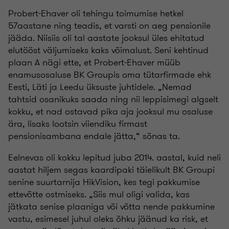
Probert-Ehaver oli tehingu toimumise hetkel
57aastane ning teadis, et varsti on aeg pensionile
jääda. Niisiis oli tal aastate jooksul üles ehitatud
elutööst väljumiseks kaks võimalust. Seni kehtinud
plaan A nägi ette, et Probert-Ehaver müüb
enamusosaluse BK Groupis oma tütarfirmade ehk
Eesti, Läti ja Leedu üksuste juhtidele. „Nemad
tahtsid osanikuks saada ning nii leppisimegi algselt
kokku, et nad ostavad pika aja jooksul mu osaluse
ära, lisaks lootsin viiendiku firmast
pensionisambana endale jätta,“ sõnas ta.
Eelnevas oli kokku lepitud juba 2014. aastal, kuid neli
aastat hiljem segas kaardipaki täielikult BK Groupi
senine suurtarnija HikVision, kes tegi pakkumise
ettevõtte ostmiseks. „Siis mul oligi valida, kas
jätkata senise plaaniga või võtta nende pakkumine
vastu, esimesel juhul oleks õhku jäänud ka risk, et