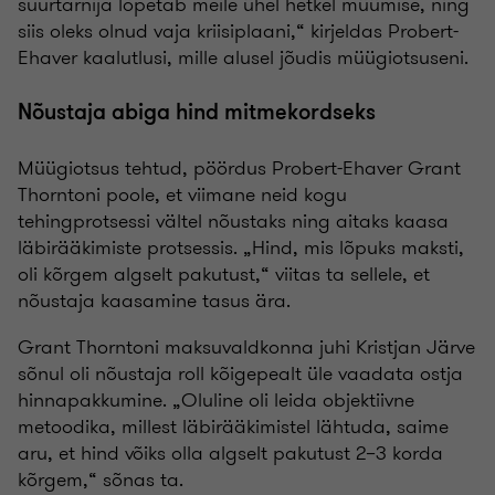
suurtarnija lõpetab meile ühel hetkel müümise, ning
siis oleks olnud vaja kriisiplaani,“ kirjeldas Probert-
Ehaver kaalutlusi, mille alusel jõudis müügiotsuseni.
Nõustaja abiga hind mitmekordseks
Müügiotsus tehtud, pöördus Probert-Ehaver Grant
Thorntoni poole, et viimane neid kogu
tehingprotsessi vältel nõustaks ning aitaks kaasa
läbirääkimiste protsessis. „Hind, mis lõpuks maksti,
oli kõrgem algselt pakutust,“ viitas ta sellele, et
nõustaja kaasamine tasus ära.
Grant Thorntoni maksuvaldkonna juhi Kristjan Järve
sõnul oli nõustaja roll kõigepealt üle vaadata ostja
hinnapakkumine. „Oluline oli leida objektiivne
metoodika, millest läbirääkimistel lähtuda, saime
aru, et hind võiks olla algselt pakutust 2–3 korda
kõrgem,“ sõnas ta.