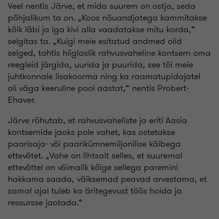
Veel nentis Järve, et mida suurem on ostja, seda
põhjalikum ta on. „Koos nõuandjatega kammitakse
kõik läbi ja iga kivi alla vaadatakse mitu korda,“
selgitas ta. „Kuigi meie esitatud andmed olid
selged, tahtis hiiglaslik rahvusvaheline kontsern oma
reegleid järgida, uurida ja puurida, see tõi meie
juhtkonnale lisakoorma ning ka raamatupidajatel
oli väga keeruline pool aastat,“ nentis Probert-
Ehaver.
Järve rõhutab, et rahvusvaheliste ja eriti Aasia
kontsernide jaoks pole vahet, kas ostetakse
paarisaja- või paarikümnemiljonilise käibega
ettevõtet. „Vahe on lihtsalt selles, et suuremal
ettevõttel on võimalik kõige sellega paremini
hakkama saada, väiksemad peavad arvestama, et
samal ajal tuleb ka äritegevust töös hoida ja
ressursse jaotada.“