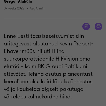
Gregor Alaküla
07 veebr 2022
Aeg 5 min
Enne Eesti taasiseseisvumist siin
äritegevust alustanud Kevin Probert-
Ehaver müüs hiljuti Hiina
suurkorporatsioonile HikVision oma
elutöö – kolm BK Groupi Baltikumi
ettevõtet. Tehing osutus planeeritust
keerulisemaks, kuid lõpuks õnnestus
välja kaubelda algselt pakutuga
võrreldes kolmekordne hind.