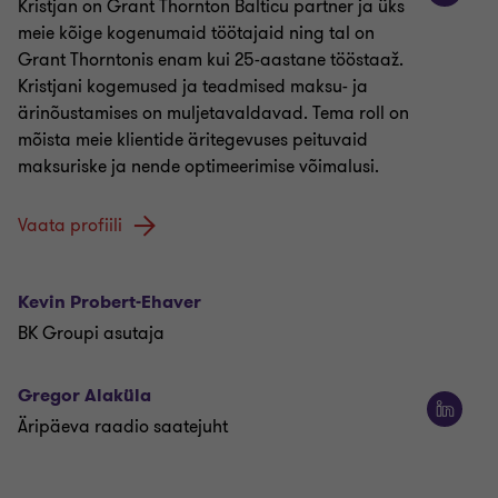
Kristjan on Grant Thornton Balticu partner ja üks
meie kõige kogenumaid töötajaid ning tal on
Grant Thorntonis enam kui 25-aastane tööstaaž.
Kristjani kogemused ja teadmised maksu- ja
ärinõustamises on muljetavaldavad. Tema roll on
mõista meie klientide äritegevuses peituvaid
maksuriske ja nende optimeerimise võimalusi.
Vaata profiili
Kevin Probert-Ehaver
BK Groupi asutaja
Gregor Alaküla
Äripäeva raadio saatejuht