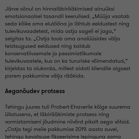
Järve sõnul on hinnaläbirääkimised ainuüksi
emotsionaalsel tasandil keerulised. „Müüja vaatab
seda kõike oma elutööna ja lähtub eeldustest ning
tulevikuvaadetest, mida ostja sageli ei jaga,“
selgitas ta. „Ostja toob oma analüüsides välja
teistsugused eeldused ning kaldub
konservatiivsemale ja pessimistlikumale
tulevikuvaatele, kus on ka tururiske võimendatud,“
kirjeldas ta olukorda, millest aidati kliendile algsest
parem pakkumine välja rääkida.
Aeganõudev protsess
Tehingu juures tuli Probert-Ehaverile kõige suurema
üllatusena, et läbirääkimiste protsess ning
vormistamiseni jõudmine niivõrd pikalt aega võtsid.
„Ostja tegi meile pakkumise 2019. aasta suvel,
tehingu kavatsuse fikseerisime lepinguna sama