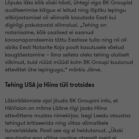
Lõpuks läks kõik siiski hästi, ühtegi viga BK Groupist
auditeerimise käigus ei leitud ning lõpliku lepingu
allkirjastamisel oli võimalik kasutada Eesti kui
digiriigi pakutavaid võimalusi. „Tehing on
notariaalne, kõik osalised ei saanud
koroonapandeemia tõttu Eestisse tulla ning nii oli
abiks Eesti Notarite Koja poolt kasutusele võetud
kaugtõestamine – ilma selleta oleks tehing oluliselt
viibinud, kuid nüüd müüdi kolm BK Groupi kuulunud
ettevõtet ühe lepinguga,“ märkis Järve.
Tehing USA ja Hiina tüli trotsides
Läbirääkimiste ajal jõudis BK Groupini info, et
HikVision on mitme Lääne riigi jaoks Hiina
ettevõttena mustas nimekirjas. Isegi Leedu otsustas
tehingut kritiseerida ning viitas võimalikele
turvariskidele. Pooli see ag ei heidutanud. „Ükski
regulaator ega väline osaline otseselt meid ei