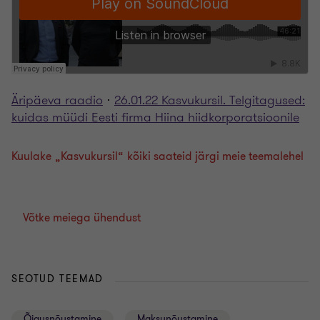
Äripäeva raadio
·
26.01.22 Kasvukursil. Telgitagused:
kuidas müüdi Eesti firma Hiina hiidkorporatsioonile
„
“
Kuulake
Kasvukursil
kõiki saateid järgi meie teemalehel
Võtke meiega ühendust
SEOTUD TEEMAD
Õigusnõustamine
Maksunõustamine