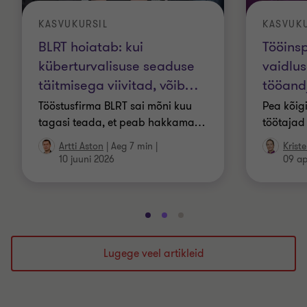
KASVUKURSIL
KASVUKU
BLRT hoiatab: kui
Tööinsp
küberturvalisuse seaduse
vaidlu
täitmisega viivitad, võib
…
tööand
Tööstusfirma BLRT sai mõni kuu
Pea kõig
tagasi teada, et peab hakkama
…
töötajad
Artti Aston
|
Aeg 7 min
|
Kristel
10 juuni 2026
09 ap
Mine
Mine
Mine
slaidile
slaidile
slaidile
1
2
3
Lugege veel artikleid
/
/
/
3
3
3