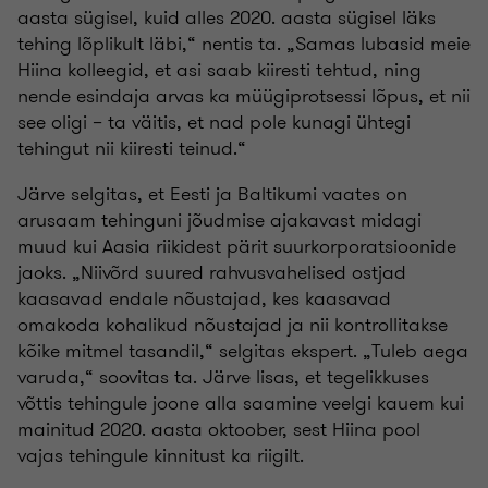
aasta sügisel, kuid alles 2020. aasta sügisel läks
tehing lõplikult läbi,“ nentis ta. „Samas lubasid meie
Hiina kolleegid, et asi saab kiiresti tehtud, ning
nende esindaja arvas ka müügiprotsessi lõpus, et nii
see oligi – ta väitis, et nad pole kunagi ühtegi
tehingut nii kiiresti teinud.“
Järve selgitas, et Eesti ja Baltikumi vaates on
arusaam tehinguni jõudmise ajakavast midagi
muud kui Aasia riikidest pärit suurkorporatsioonide
jaoks. „Niivõrd suured rahvusvahelised ostjad
kaasavad endale nõustajad, kes kaasavad
omakoda kohalikud nõustajad ja nii kontrollitakse
kõike mitmel tasandil,“ selgitas ekspert. „Tuleb aega
varuda,“ soovitas ta. Järve lisas, et tegelikkuses
võttis tehingule joone alla saamine veelgi kauem kui
mainitud 2020. aasta oktoober, sest Hiina pool
vajas tehingule kinnitust ka riigilt.