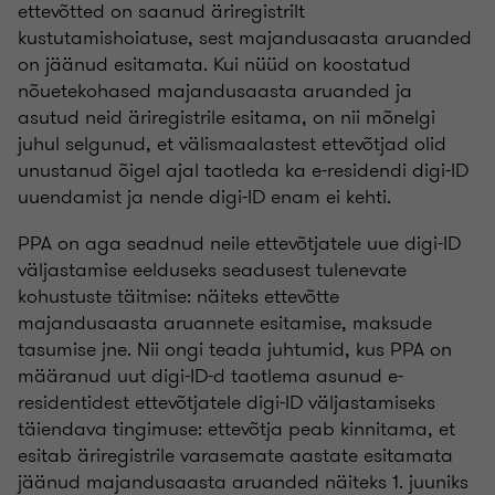
ettevõtted on saanud äriregistrilt
kustutamishoiatuse, sest majandusaasta aruanded
on jäänud esitamata. Kui nüüd on koostatud
nõuetekohased majandusaasta aruanded ja
asutud neid äriregistrile esitama, on nii mõnelgi
juhul selgunud, et välismaalastest ettevõtjad olid
unustanud õigel ajal taotleda ka e-residendi digi-ID
uuendamist ja nende digi-ID enam ei kehti.
PPA on aga seadnud neile ettevõtjatele uue digi-ID
väljastamise eelduseks seadusest tulenevate
kohustuste täitmise: näiteks ettevõtte
majandusaasta aruannete esitamise, maksude
tasumise jne. Nii ongi teada juhtumid, kus PPA on
määranud uut digi-ID-d taotlema asunud e-
residentidest ettevõtjatele digi-ID väljastamiseks
täiendava tingimuse: ettevõtja peab kinnitama, et
esitab äriregistrile varasemate aastate esitamata
jäänud majandusaasta aruanded näiteks 1. juuniks