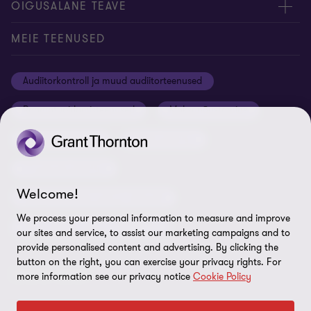
Kontakt
Ettevõttest
ÕIGUSALANE TEAVE
Konverentsiruumi rentimine
Meie uudised
Privaatsus
MEIE TEENUSED
Grant Thornton Baltic Lätis
Koolitused ja seminarid
Õiguslik staatus
Audiitorkontroll ja muud audiitorteenused
Grant Thornton Baltic Leedus
Karjäär
Ettevõtte rekvisiidid
Raamatupidamisteenused
Maksunõustamine
Global reach
Nõuded tarnijatele
Õigusnõustamine
Ärinõustamine
Uudiskirjaga liitumine
ISO 27001:2022 sertifikaat
Finantsnõustamine
Rikkumisest teavitamine
Welcome!
Riskijuhtimisteenused ja siseaudit
Sisukaart
We process your personal information to measure and improve
Personaliteenused ja värbamine
Küpsiste eelistused
our sites and service, to assist our marketing campaigns and to
provide personalised content and advertising. By clicking the
button on the right, you can exercise your privacy rights. For
LEIDKE MEID!
more information see our privacy notice
Cookie Policy