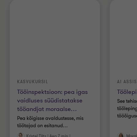
KASVUKURSIL
AI ASSI
Tööinspektsioon: pea igas
Töölepi
vaidluses süüdistatakse
See tehis
tööandjat moraalse
…
töölepin
tööõigus
Pea kõigisse avaldustesse, mis
töötajad on esitanud
…
Kristel Tiits
|
Aeg 7 min
|
Margi