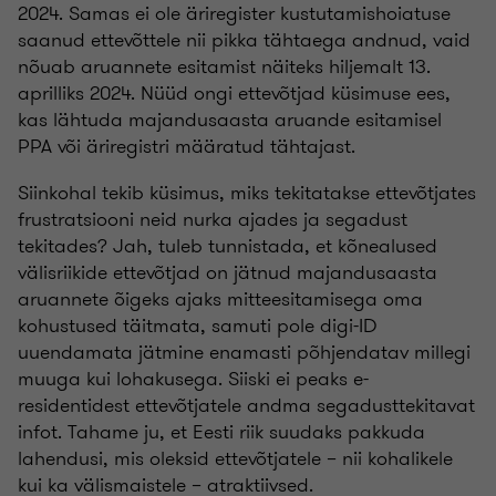
2024. Samas ei ole äriregister kustutamishoiatuse
saanud ettevõttele nii pikka tähtaega andnud, vaid
nõuab aruannete esitamist näiteks hiljemalt 13.
aprilliks 2024. Nüüd ongi ettevõtjad küsimuse ees,
kas lähtuda majandusaasta aruande esitamisel
PPA või äriregistri määratud tähtajast.
Siinkohal tekib küsimus, miks tekitatakse ettevõtjates
frustratsiooni neid nurka ajades ja segadust
tekitades? Jah, tuleb tunnistada, et kõnealused
välisriikide ettevõtjad on jätnud majandusaasta
aruannete õigeks ajaks mitteesitamisega oma
kohustused täitmata, samuti pole digi-ID
uuendamata jätmine enamasti põhjendatav millegi
muuga kui lohakusega. Siiski ei peaks e-
residentidest ettevõtjatele andma segadusttekitavat
infot. Tahame ju, et Eesti riik suudaks pakkuda
lahendusi, mis oleksid ettevõtjatele – nii kohalikele
kui ka välismaistele – atraktiivsed.