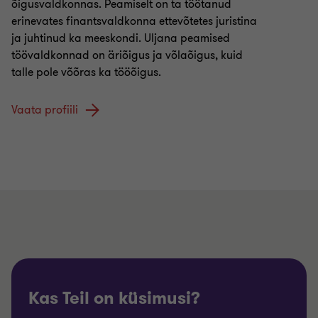
õigusvaldkonnas. Peamiselt on ta töötanud
erinevates finantsvaldkonna ettevõtetes juristina
ja juhtinud ka meeskondi. Uljana peamised
töövaldkonnad on äriõigus ja võlaõigus, kuid
talle pole võõras ka tööõigus.
Vaata profiili
Kas Teil on küsimusi?