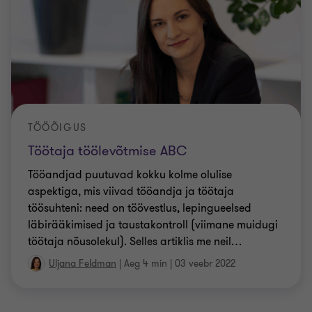
TÖÖÕIGUS
Töötaja töölevõtmise ABC
Tööandjad puutuvad kokku kolme olulise
aspektiga, mis viivad tööandja ja töötaja
töösuhteni: need on töövestlus, lepingueelsed
läbirääkimised ja taustakontroll (viimane muidugi
töötaja nõusolekul). Selles artiklis me neil
…
Uljana Feldman
|
Aeg 4 min
|
03 veebr 2022