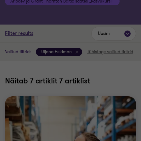
Äripäev ja Grant Thornton Baltic saates „Kasvukursil“
Filter results
Uusim
Valitud filtrid:
Uljana Feldman
Tühistage valitud firltrid
Näitab
7
artiklit 7 artiklist