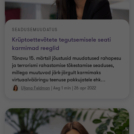
SEADUSEMUUDATUS
Krüptoettevõtete tegutsemisele seati
karmimad reeglid
Tänavu 15. märtsil jõustusid muudatused rahapesu
ja terrorismi rahastamise tõkestamise seaduses,
millega muutuvad järk-järgult karmimaks
virtuaalvääringu teenuse pakkujatele ehk
…
Uljana Feldman
|
Aeg 1 min
|
26 apr 2022