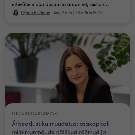
ettevõtte majandusaasta aruannet, sest on
…
Uljana Feldman
|
Aeg 2 min
|
28 märts 2024
ÕIGUSNÕUSTAMINE
Äriseadustiku muudatus: osakapitali
miinimumnõude näilikud rõõmud ja