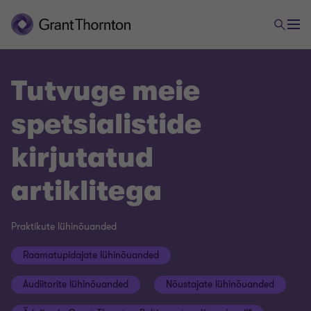
Tutvuge meie
spetsialistide
kirjutatud
artiklitega
Praktikute lühinõuanded
Raamatupidajate lühinõuanded
Audiitorite lühinõuanded
Nõustajate lühinõuanded