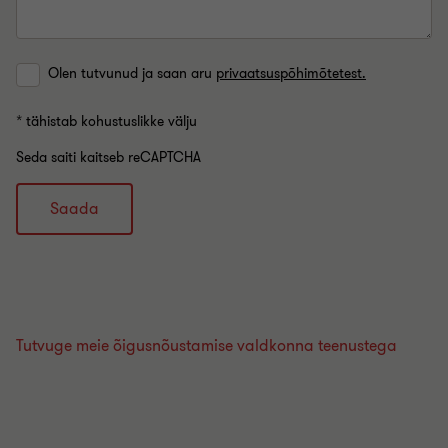
Olen tutvunud ja saan aru
privaatsuspõhimõtetest.
* tähistab kohustuslikke välju
Seda saiti kaitseb reCAPTCHA
Saada
Tutvuge meie õigusnõustamise valdkonna teenustega