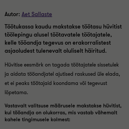
Autor:
Aet Sallaste
Töötukassa kaudu makstakse töötasu hüvitist
töölepingu alusel töötavatele töötajatele,
kelle tööandja tegevus on erakorralistest
asjaoludest tulenevalt oluliselt häiritud.
Hüvitise eesmärk on tagada töötajatele sissetulek
ja aidata tööandjatel ajutised raskused üle elada,
et ei peaks töötajaid koondama või tegevust
lõpetama.
Vastavalt valitsuse määrusele makstakse hüvitist,
kui tööandja on olukorras, mis vastab vähemalt
kahele tingimusele kolmest: