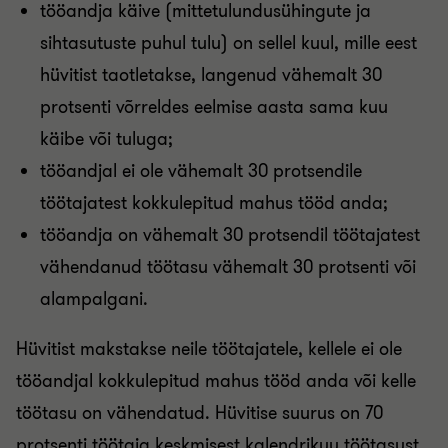
tööandja käive (mittetulundusühingute ja
sihtasutuste puhul tulu) on sellel kuul, mille eest
hüvitist taotletakse, langenud vähemalt 30
protsenti võrreldes eelmise aasta sama kuu
käibe või tuluga;
tööandjal ei ole vähemalt 30 protsendile
töötajatest kokkulepitud mahus tööd anda;
tööandja on vähemalt 30 protsendil töötajatest
vähendanud töötasu vähemalt 30 protsenti või
alampalgani.
Hüvitist makstakse neile töötajatele, kellele ei ole
tööandjal kokkulepitud mahus tööd anda või kelle
töötasu on vähendatud. Hüvitise suurus on 70
protsenti töötaja keskmisest kalendrikuu töötasust.