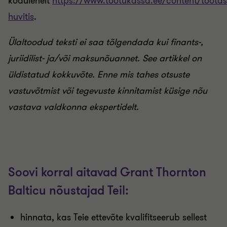
kodulehelt
https://www.tootukassa.ee/content/tootas
huvitis
.
Ülaltoodud teksti ei saa tõlgendada kui finants-,
juriidilist- ja/või maksunõuannet. See artikkel on
üldistatud kokkuvõte. Enne mis tahes otsuste
vastuvõtmist või tegevuste kinnitamist küsige nõu
vastava valdkonna ekspertidelt.
Soovi korral aitavad Grant Thornton
Balticu nõustajad Teil:
hinnata, kas Teie ettevõte kvalifitseerub sellest