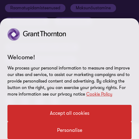
Ettevõtte rekvisiidid
Raamatupidamisteenused
Maksunõustamine
Global reach
Nõuded tarnijatele
Õigusnõustamine
Ärinõustamine
Uudiskirjaga liitumine
ISO 27001:2022 sertifikaat
Finantsnõustamine
Rikkumisest teavitamine
Riskijuhtimisteenused ja siseaudit
Sisukaart
Welcome!
Personaliteenused ja värbamine
Küpsiste eelistused
We process your personal information to measure and improve
our sites and service, to assist our marketing campaigns and to
LEIDKE MEID!
provide personalised content and advertising. By clicking the
button on the right, you can exercise your privacy rights. For
more information see our privacy notice
Cookie Policy
Accept all cookies
© 2026 Grant Thornton Baltic OÜ. Kõik õigused kaitstud.
Personalise