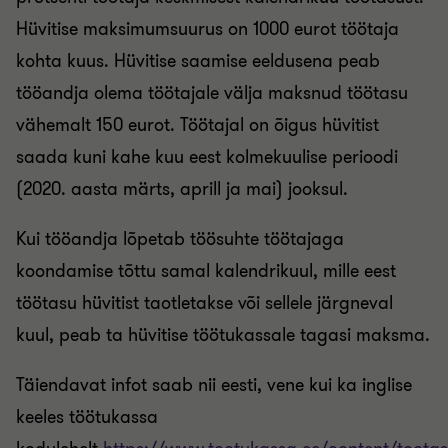
Hüvitise maksimumsuurus on 1000 eurot töötaja
kohta kuus. Hüvitise saamise eeldusena peab
tööandja olema töötajale välja maksnud töötasu
vähemalt 150 eurot. Töötajal on õigus hüvitist
saada kuni kahe kuu eest kolmekuulise perioodi
(2020. aasta märts, aprill ja mai) jooksul.
Kui tööandja lõpetab töösuhte töötajaga
koondamise tõttu samal kalendrikuul, mille eest
töötasu hüvitist taotletakse või sellele järgneval
kuul, peab ta hüvitise töötukassale tagasi maksma.
Täiendavat infot saab nii eesti, vene kui ka inglise
keeles töötukassa