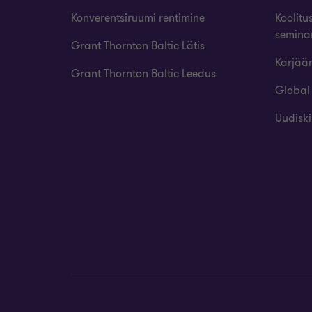
Konverentsiruumi rentimine
Koolitu
semina
Grant Thornton Baltic Lätis
Karjää
Grant Thornton Baltic Leedus
Global
Uudiski