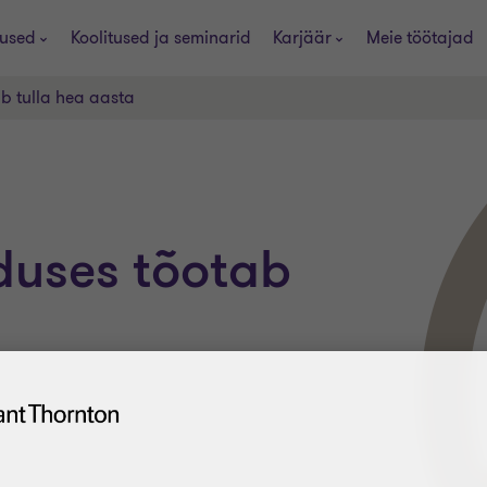
used
Koolitused ja seminarid
Karjäär
Meie töötajad
 tulla hea aasta
uses tõotab