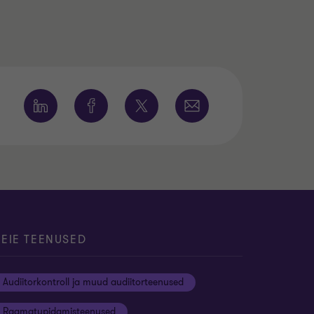
EIE TEENUSED
Audiitorkontroll ja muud audiitorteenused
Raamatupidamisteenused