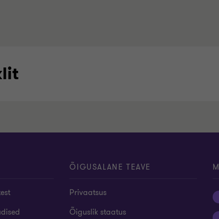
lit
ÕIGUSALANE TEAVE
M
test
Privaatsus
udised
Õiguslik staatus