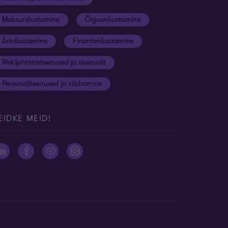
Maksunõustamine
Õigusnõustamine
Ärinõustamine
Finantsnõustamine
Riskijuhtimisteenused ja siseaudit
Personaliteenused ja värbamine
EIDKE MEID!