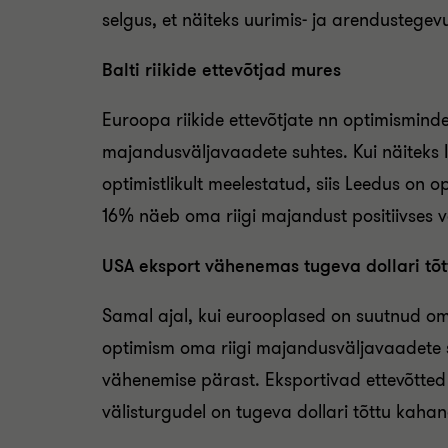
selgus, et näiteks uurimis- ja arendustege
Balti riikide ettevõtjad mures
Euroopa riikide ettevõtjate nn optimisminde
majandusväljavaadete suhtes. Kui näiteks 
optimistlikult meelestatud, siis Leedus on o
16% näeb oma riigi majandust positiivses v
USA eksport vähenemas tugeva dollari tõt
Samal ajal, kui eurooplased on suutnud oma
optimism oma riigi majandusväljavaadete su
vähenemise pärast. Eksportivad ettevõtte
välisturgudel on tugeva dollari tõttu kah