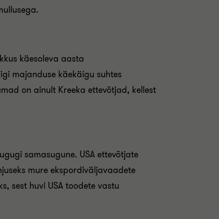
mullusega.
likkus käesoleva aasta
riigi majanduse käekäigu suhtes
umad on ainult Kreeka ettevõtjad, kellest
 sugugi samasugune. USA ettevõtjate
õhjuseks mure ekspordiväljavaadete
, sest huvi USA toodete vastu