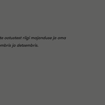
ate ootustest riigi majanduse ja oma
embris ja detsembris.