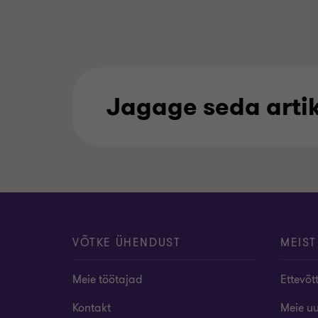
Jagage seda artik
VÕTKE ÜHENDUST
MEIST
Meie töötajad
Ettevõt
Kontakt
Meie u