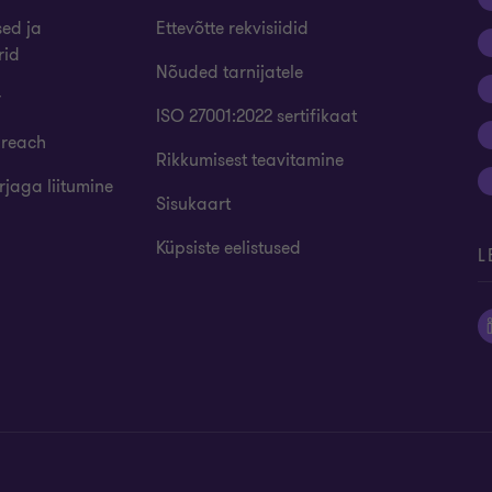
sed ja
Ettevõtte rekvisiidid
rid
Nõuded tarnijatele
r
ISO 27001:2022 sertifikaat
 reach
Rikkumisest teavitamine
rjaga liitumine
Sisukaart
Küpsiste eelistused
L