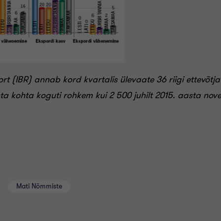
t (IBR) annab kord kvartalis ülevaate 36 riigi ettevõtj
sta kohta koguti rohkem kui 2 500 juhilt 2015. aasta nov
Mati Nõmmiste