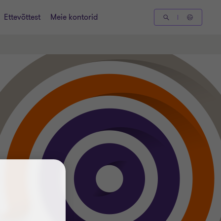
Ettevõttest
Meie kontorid