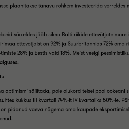
vusse plaanitakse tänavu rohkem investeerida võrreldes 
kseid võrreldes jääb silma Balti riikide ettevõtjate mure
Iirimaa ettevõtjaist on 92% ja Suurbritannias 72% oma 
ptimiste 28% ja Eestis vaid 18%. Meist veelgi pessimistlik
alguses.
tu
 optimismi säilitada, pole olukord teisel pool ookeani
htes kukkus III kvartali 74%-lt IV kvartaliks 50%-le. P
d on pidanud vaeva nägema oma kaupade eksportimiseks
anenud.