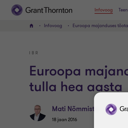
Infovoog
Teen
Infovoog
Euroopa majanduses tõotab
AVALEHT
IBR
Euroopa majand
tulla hea aasta
Mati Nõmmiste
18 jaan 2016