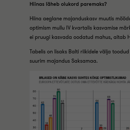
Hiinas läheb olukord paremaks?
Hiina aeglane majanduskasv muutis möödunud
optimism mullu IV kvartalis kasvamise märke
ei pruugi kasvada oodatud mahus, aitab H
Tabelis on lisaks Balti riikidele välja tood
suurim majandus Saksamaa.