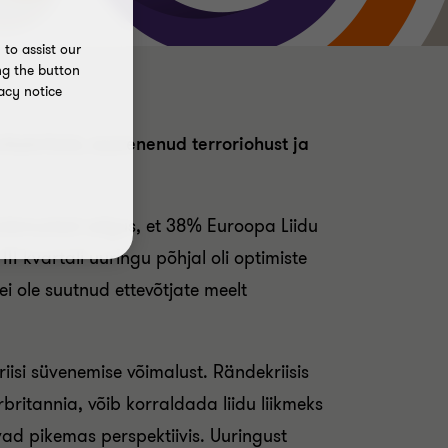
to assist our
ng the button
acy notice
ekriisist, suurenenud terroriohust ja
ulemustest selgus, et 38% Euroopa Liidu
I kvartali uuringu põhjal oli optimiste
i ole suutnud ettevõtjate meelt
riisi süvenemise võimalust. Rändekriisis
rbritannia, võib korraldada liidu liikmeks
vad pikemas perspektiivis. Uuringust