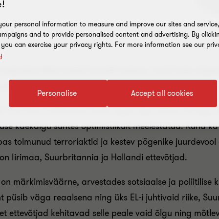
!
our personal information to measure and improve our sites and service, 
mpaigns and to provide personalised content and advertising. By clicki
, you can exercise your privacy rights. For more information see our priv
y
ajandusväljavaateid positiivsetena, hoolimata põgenik
 jäämise või mittejäämise referendumist.
Personalise
Accept all cookies
nt Thornton möödunud aasta lõpus läbi viidud uuringu t
se käekäigu suhtes optimistlikult meelestatud. Kuna ka II
as toimunud terroriaktid ja kestev põgenike juurdevool e
 Iirimaa, Suurbritannia ja Hollandi ettevõtjad.
on märkimisväärne, arvestades sotsiaalse ja poliitilise k
t püsib väga reaalsena ning üks EL-i juhtivaid riike, Suu
et ettevõtjad kehitavad selle peale vaid õlgu ning mõtle