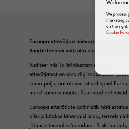
Welcome
We process y
marketing ca
on the right
Cookie Polic
Euroopa ettevõtjad näevad alanud aasta m
Suurbritannias võib-olla ees ootavast EL-i
Auditeerimis- ja ärinõustamisettevõtte Gra
ettevõtjatest on oma riigi majanduse tänavu
sama palju, näitab see, et vahepeal Euroop
murelikumaks muuta. Suurimad optimistid on
Euroopa ettevõtjate optimistlik häälestatus 
alles püütakse lahendusi leida, terrorismioh
jäämise teemal referendumi. Siiski tundub, 