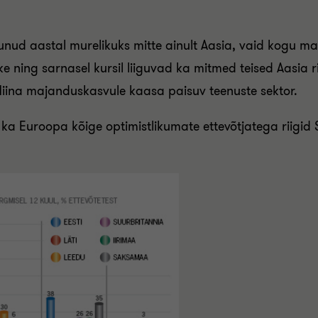
 aastal murelikuks mitte ainult Aasia, vaid kogu maail
 ning sarnasel kursil liiguvad ka mitmed teised Aasia rii
iina majanduskasvule kaasa paisuv teenuste sektor.
ud ka Euroopa kõige optimistlikumate ettevõtjatega riigid