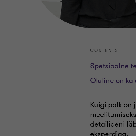
CONTENTS
Spetsiaalne t
Oluline on ka
Kuigi palk on 
meelitamiseks
detailideni lä
eksperdiga.