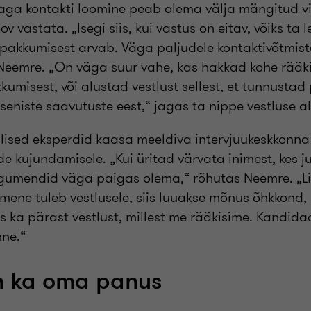
ga kontakti loomine peab olema välja mängitud viis
ov vastata. „Isegi siis, kui vastus on eitav, võiks ta 
pakkumisest arvab. Väga paljudele kontaktivõtmist
 Neemre. „On väga suur vahe, kas hakkad kohe rää
kkumisest, või alustad vestlust sellest, et tunnustad
eniste saavutuste eest,“ jagas ta nippe vestluse a
älised eksperdid kaasa meeldiva intervjuukeskkonna
kujundamisele. „Kui üritad värvata inimest, kes ju
umendid väga paigas olema,“ rõhutas Neemre. „Li
imene tuleb vestlusele, siis luuakse mõnus õhkkond, e
s ka pärast vestlust, millest me rääkisime. Kandida
nne.“
n ka oma panus