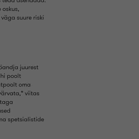
is teda asendada.
e oskus,
 väga suure riski
ööandja juurest
hi poolt
stpoolt oma
värvata,“ viitas
 taga
used
a spetsialistide