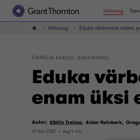
Infovoog
Teen
Infovoog
Eduka värbamise valem: pa
AVALEHT
ÄRIPÄEVA RAADIO: KASVUKURSIL
Eduka värb
enam üksi e
Autor:
Kätlin Treima,
Aldar Reinberk,
Grego
12 dets 2022
Aeg 4 min