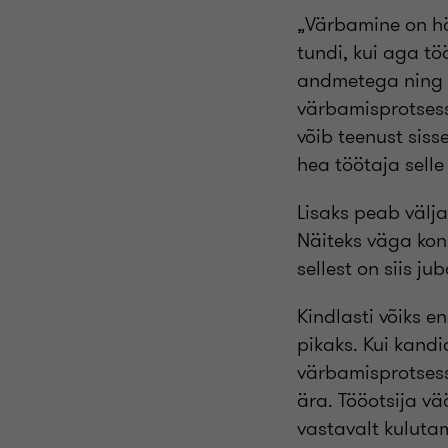
„Värbamine on hä
tundi, kui aga tö
andmetega ning l
värbamisprotsess
võib teenust siss
hea töötaja sell
Lisaks peab välja
Näiteks väga kon
sellest on siis j
Kindlasti võiks e
pikaks. Kui kandi
värbamisprotsess 
ära. Tööotsija vä
vastavalt kuluta