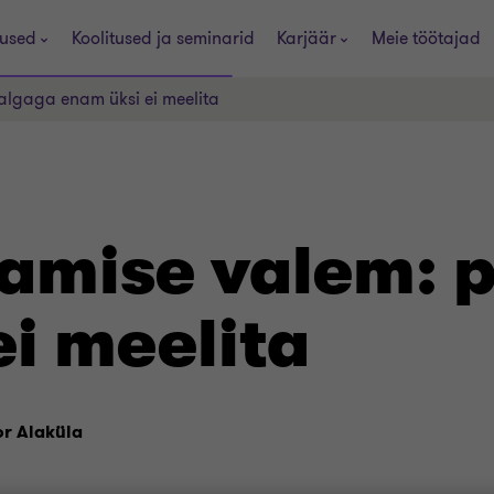
used
Koolitused ja seminarid
Karjäär
Meie töötajad
lgaga enam üksi ei meelita
amise valem: 
i meelita
r Alaküla