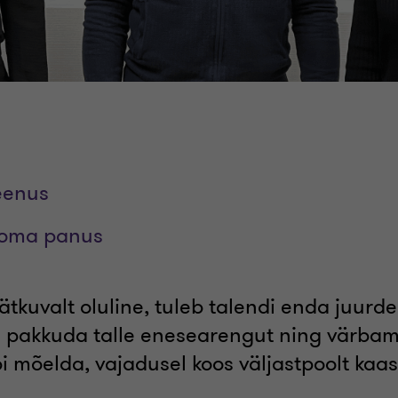
eenus
 oma panus
jätkuvalt oluline, tuleb talendi enda juurde
 pakkuda talle enesearengut ning värbam
bi mõelda, vajadusel koos väljastpoolt kaa