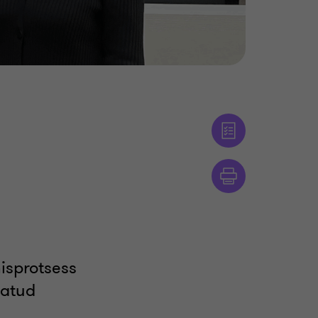
isprotsess
satud