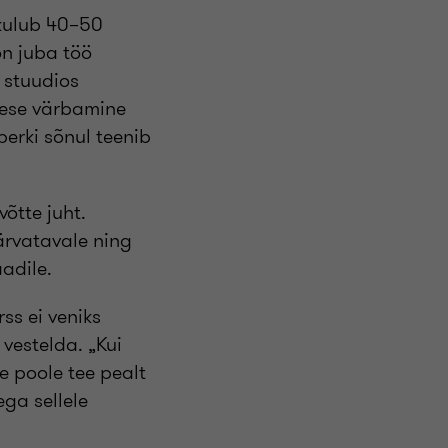
 kulub 40–50
on juba töö
 stuudios
mese värbamine
berki sõnul teenib
õtte juht.
ärvatavale ning
adile.
ss ei veniks
 vestelda. „Kui
e poole tee pealt
ega sellele