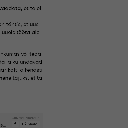
aadata, et ta ei
n tähtis, et uus
d uuele töötajale
lahkumas või teda
eda ja kujundavad
rikalt ja kenasti
ene tajuks, et ta