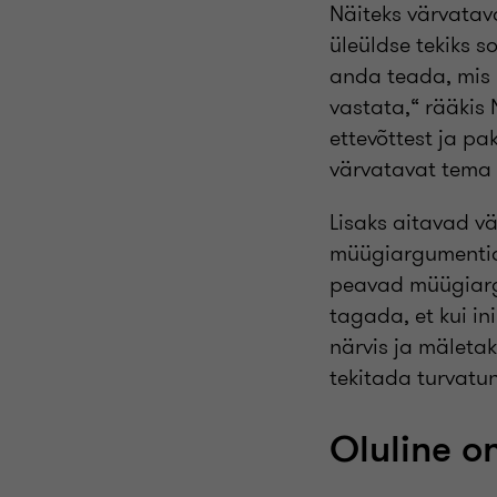
Näiteks värvatava
üleüldse tekiks so
anda teada, mis 
vastata,“ rääkis
ettevõttest ja pa
värvatavat tema s
Lisaks aitavad v
müügiargumentide 
peavad müügiarg
tagada, et kui in
närvis ja mäletak
tekitada turvatu
Oluline o