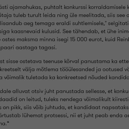
sti ajamahukas, puhtalt konkurssi korraldamisele
ötaja tuleb turult leida ning üle meelitada, siis see 
isandub aeg temaga eraldi suhtlemisele," selgitati
iga kaasnevaid kulusid. See tähendab, et ühe ini
e ostes maksma minna isegi 15 000 eurot, kuid Rein
e paari aastaga tagasi.
st sisse ostetava teenuse kõrval panustama ka ettev
kreetselt välja mõtlema tööülesanded ja ootused v
uba võimalik tuletada ka konkreetsed nõuded kandida
ndale alluvat otsiv juht panustada sellesse, et konkur
daadid on leitud, tuleks nendega võimalikult kiiresti
on pikk, siis võib juhtuda, et kandidaat napsataks
ärtustab lühemat protsessi, nii et juht peab enda a
ma.“