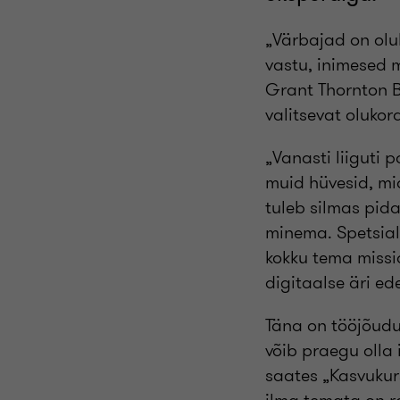
„Värbajad on oluk
vastu, inimesed m
Grant Thornton Ba
valitsevat olukor
„Vanasti liiguti 
muid hüvesid, mi
tuleb silmas pida
minema. Spetsiali
kokku tema missio
digitaalse äri e
Täna on tööjõudu
võib praegu olla
saates „Kasvukurs