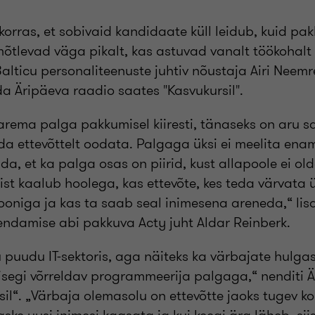
orras, et sobivaid kandidaate küll leidub, kuid pak
õtlevad väga pikalt, kas astuvad vanalt töökohalt ä
lticu personaliteenuste juhtiv nõustaja Airi Neemr
da Äripäeva raadio saates "Kasvukursil".
parema palga pakkumisel kiiresti, tänaseks on aru s
da ettevõttelt oodata. Palgaga üksi ei meelita en
da, et ka palga osas on piirid, kust allapoole ei ol
st kaalub hoolega, kas ettevõte, kes teda värvata 
oniga ja kas ta saab seal inimesena areneda,“ lisa
dendamise abi pakkuva Acty juht Aldar Reinberk.
 puudu IT-sektoris, aga näiteks ka värbajate hulgas
 isegi võrreldav programmeerija palgaga,“ nenditi 
il“. „Värbaja olemasolu on ettevõtte jaoks tugev ko