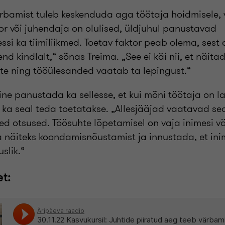
rbamist tuleb keskenduda aga töötaja hoidmisele, v
or või juhendaja on olulised, üldjuhul panustavad
ssi ka tiimiliikmed. Toetav faktor peab olema, sest o
nd kindlalt,“ sõnas Treima. „See ei käi nii, et näita
tte ning tööülesanded vaatab ta lepingust.“
ine panustada ka sellesse, et kui mõni töötaja on 
s ka seal teda toetatakse. „Allesjääjad vaatavad s
d otsused. Töösuhte lõpetamisel on vaja inimesi vää
 näiteks koondamisnõustamist ja innustada, et inim
slik.“
t: