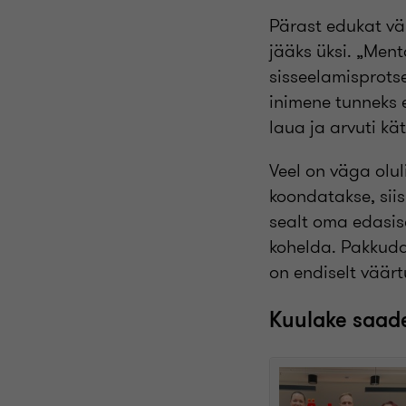
Pärast edukat vä
jääks üksi. „Ment
sisseelamisprotse
inimene tunneks e
laua ja arvuti kä
Veel on väga olul
koondatakse, sii
sealt oma edasise
kohelda. Pakkuda
on endiselt väärtu
Kuulake saade