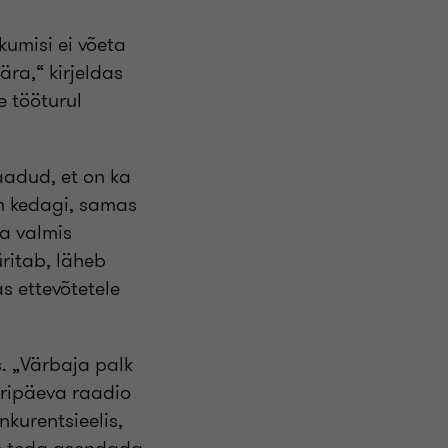
kumisi ei võeta
ra,“ kirjeldas
e tööturul
aadud, et on ka
am kedagi, samas
da valmis
üritab, läheb
s ettevõtetele
. „Värbaja palk
Äripäeva raadio
nkurentsieelis,