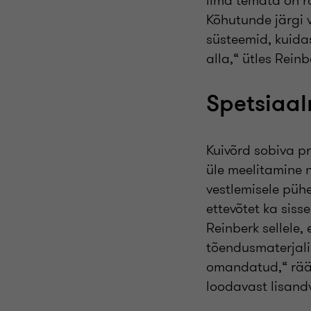
ilma temata on ra
Kõhutunde järgi v
süsteemid, kuidas
alla,“ ütles Reinb
Spetsiaal
Kuivõrd sobiva pr
üle meelitamine 
vestlemisele püh
ettevõtet ka siss
Reinberk sellele,
tõendusmaterjali
omandatud,“ rääk
loodavast lisand