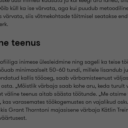
ske uusi inimesi kaasata ja kui keegi ära läheb, si
õib küll ka ise värvata, aga kui puudub metoodilin
 värvata, siis võtmekohtade täitmisel seatakse end
erk.
ne teenus
ofiiliga inimese ülesleidmine ning sageli ka teise t
nõuab minimaalselt 50–60 tundi, millele lisandub ju
endatud kallis tööaeg, saab värbamisteenust välja
e osta. „Mõistlik värbaja saab kohe aru, keda turult 
 et väline teenus aitab säästa töötunde. „Me otsime
, kas varasemates töökogemustes on vajalikud osk
is Grant Thorntoni majasisene värbaja Kätlin Treim
väärtusest.