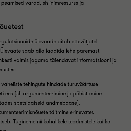
 peamised varad, sh inimressurss ja
nõuetest
gulatsioonide ülevaade aitab ettevõtjatel
Ülevaate saab alla laadida lehe paremast
ahkesti valmis jagama täiendavat informatsiooni ja
mustes:
e vaheliste tehingute hindade turuväärtuse
i ees (sh argumenteerimine ja põhistamine
utades spetsiaalseid andmebaase).
kumenteerimisnõuete täitmine erinevates
utseb. Tugineme nii kohalikele teadmistele kui ka