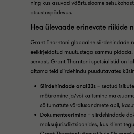
ning kus asuvad väärtusloome seisukohast
otsustuspädevus.
Hea ülevaade erinevate riikide 
Grant Thorntoni globaalne siirdehindade re
eelkirjeldatud muutustega sammu pidada. 
servast. Grant Thorntoni spetsialistid on l
aitama teid siirdehindu puudutavates küsi
Siirdehindade analüüs
– seotud isikut
määramine ja/või kaitsmine maksuamet
sõltumatute võrdlusandmete abil, kas
Dokumenteerimine
– siirdehindade do
maksujurisdiktsioonides, kus klient teg