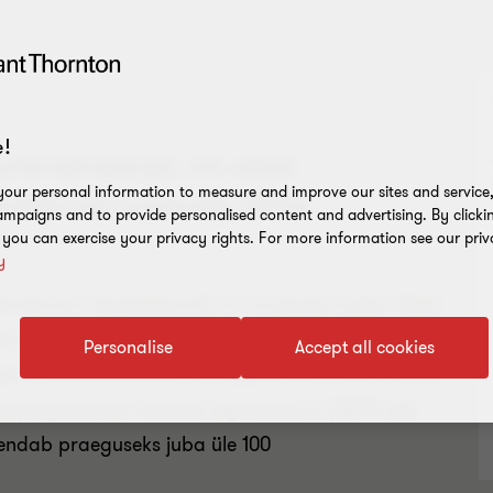
!
juhendmaterjal, mis aitab
our personal information to measure and improve our sites and service, 
enteeruda erinevate riikide
mpaigns and to provide personalised content and advertising. By clicki
, you can exercise your privacy rights. For more information see our priv
s.
y
eonduvad regulatsioonid on muutuste tuules. Need
emad, mida aastate vältel nähtud. Peamise tõuke
Personalise
Accept all cookies
hingute maksukäsitluses üha täpsemad, andis OECD
erpaigutamise vastane tegevuskava (BEPS ehk
endab praeguseks juba üle 100