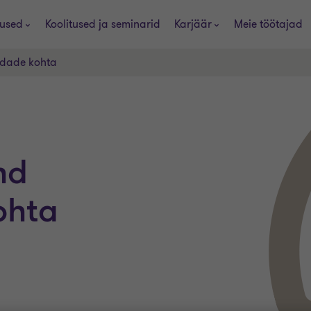
used
Koolitused ja seminarid
Karjäär
Meie töötajad
ndade kohta
nd
ohta