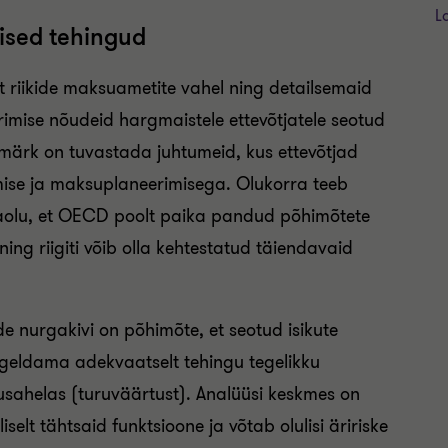
L
lised tehingud
 riikide maksuametite vahel ning detailsemaid
imise nõudeid hargmaistele ettevõtjatele seotud
esmärk on tuvastada juhtumeid, kus ettevõtjad
mise ja maksuplaneerimisega. Olukorra teeb
aolu, et OECD poolt paika pandud põhimõtete
ng riigiti võib olla kehtestatud täiendavaid
e nurgakivi on põhimõte, et seotud isikute
geldama adekvaatselt tehingu tegelikku
usahelas (turuväärtust). Analüüsi keskmes on
iselt tähtsaid funktsioone ja võtab olulisi äririske