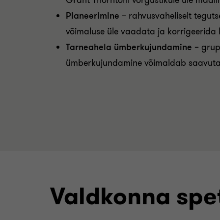
Grant Thorntoni võrgustikule üle maai
Planeerimine
– rahvusvaheliselt teguts
võimaluse üle vaadata ja korrigeerida ko
T
arneahela ümberkujundamine
– grupi
ümberkujundamine võimaldab saavutada 
Valdkonna spet