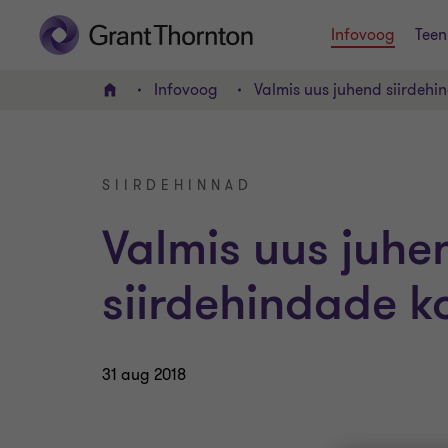
Infovoog
Teen
Infovoog
Valmis uus juhend siirdehi
AVALEHT
SIIRDEHINNAD
Valmis uus juhe
siirdehindade k
31 aug 2018