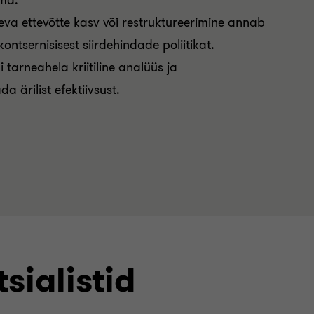
lma.
eva ettevõtte kasv või restruktureerimine annab
ntsernisisest siirdehindade poliitikat.
 tarneahela kriitiline analüüs ja
ärilist efektiivsust.
sialistid