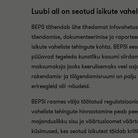
Luubi all on seotud isikute vahe
BEPS tähendab ühe tihedamat infovahetust
tõendamise, dokumenteerimise ja raporteer
isikute vaheliste tehingute kohta. BEPSi e
püüavad tegeleda kunstliku kasumi siirda
maksumaksja jaoks keerulisemaks veel asj
rakendamis- ja tõlgendamisruumi on palju ni
erireegleid või -nõudeid.
BEPSi raames välja töötatud regulatsioonid
vaheliste tehingute hinnastamine peab pee
majanduslikku sisu ja väärtusloomet väärt
küsimused, kes seotud isikutest täidab kriitil