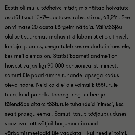
Eestis oli mullu tööhõive määr, mis näitab hõivatute
osatähtsust 15–74-aastases rahvastikus, 68,2%. See
on viimase 20 aasta kõrgeim näitaja. Välistööjõu
oluliselt suuremas mahus riiki lubamist ei ole ilmselt
lähiajal plaanis, seega tuleb keskenduda inimestele,
kes meil olemas on. Statistikaameti andmeil on
hõivest väljas ligi 90 000 pensioniealist inimest,
samuti üle paarikümne tuhande lapsega kodus
oleva noore. Neid kõiki ei ole võimalik tööturule
tuua, kuid paindlik tööaeg ning ümber- ja
täiendõpe aitaks tööturule tuhandeid inimesi, kes
sealt praegu eemal. Samuti tasub tööjõupuuduses
vaevlevail ettevõtjail harjumuspärased
värbamismeetodid üle vaadata – kui need ei toimi,