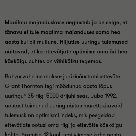
Maailma majanduskasv aeglustub ja on selge, et
tänavu ei tule maailma majanduses sama hea
aasta kui oli mullune. Hiljutise uuringu tulemused
näitavad, et ka ettevõtjate optimism oma äri hea
käekäigu suhtes on vähikäiku tegemas.
Rahvusvaheline maksu- ja ärinõustamisettevõte
Grant Thornton tegi möödunud aasta lõpus
uuringu* 35 riigi 5000 ärijuhi seas. Juba 1992.
aastast toimunud uuring näitas murettekitavaid
tulemusi: nn optimismi indeks, mis peegeldab
ettevõtjate ootusi oma riigi ja ettevõtte käekäigu
kohta järgmisel 12 kuul, tegi viimase kahe aasta