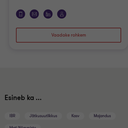
Vaadake rohkem
Esineb ka ...
IBR
Jätkusuutlikkus
Kasv
Majandus
Mati Nõmmiste