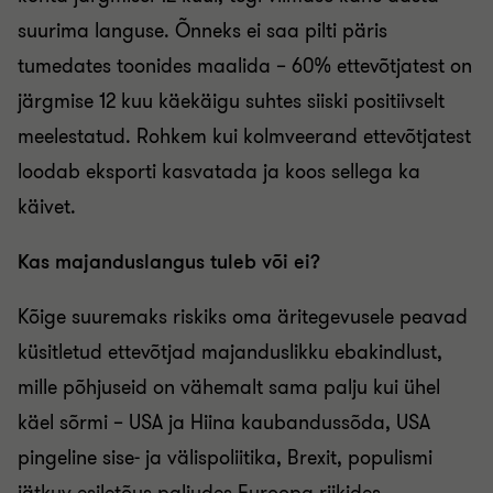
suurima languse. Õnneks ei saa pilti päris
tumedates toonides maalida – 60% ettevõtjatest on
järgmise 12 kuu käekäigu suhtes siiski positiivselt
meelestatud. Rohkem kui kolmveerand ettevõtjatest
loodab eksporti kasvatada ja koos sellega ka
käivet.
Kas majanduslangus tuleb või ei?
Kõige suuremaks riskiks oma äritegevusele peavad
küsitletud ettevõtjad majanduslikku ebakindlust,
mille põhjuseid on vähemalt sama palju kui ühel
käel sõrmi – USA ja Hiina kaubandussõda, USA
pingeline sise- ja välispoliitika, Brexit, populismi