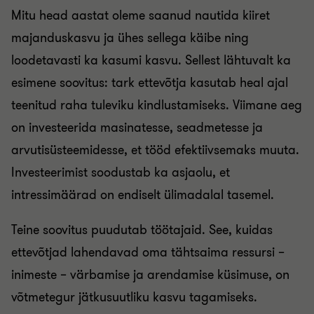
Mitu head aastat oleme saanud nautida kiiret
majanduskasvu ja ühes sellega käibe ning
loodetavasti ka kasumi kasvu. Sellest lähtuvalt ka
esimene soovitus: tark ettevõtja kasutab heal ajal
teenitud raha tuleviku kindlustamiseks. Viimane aeg
on investeerida masinatesse, seadmetesse ja
arvutisüsteemidesse, et tööd efektiivsemaks muuta.
Investeerimist soodustab ka asjaolu, et
intressimäärad on endiselt ülimadalal tasemel.
Teine soovitus puudutab töötajaid. See, kuidas
ettevõtjad lahendavad oma tähtsaima ressursi –
inimeste – värbamise ja arendamise küsimuse, on
võtmetegur jätkusuutliku kasvu tagamiseks.