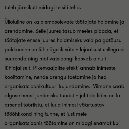
tuleb järelikult midagi teisiti teha.
Ülioluline on ka olemasolevate töötajate hoidmine ja
arendamine. Selle juures tasub meeles pidada, et
töötajate enese juures hoidmiseks vaid palgatõusu
pakkumine on lühinägelik võte – lojaalsust sellega ei
suurenda ning motivatsioongi kasvab ainult
lühiajaliselt. Pikemaajalise efekti annab inimeste
koolitamine, nende arengu toetamine ja hea
organisatsioonikultuuri kujundamine. Viimane saab
alguse heast juhtimiskultuurist – juhtide käes on lai
arsenal tööriistu, et luua inimesi väärtustav
tööõhkkond ning tunne, et just meie
organisatsioonis töötamine on midagi enamat kui