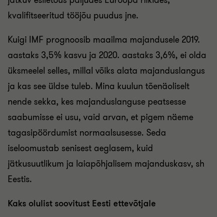
jätkuv esiletõus paljudes Euroopa riikides,
kvalifitseeritud tööjõu puudus jne.
Kuigi IMF prognoosib maailma majandusele 2019.
aastaks 3,5% kasvu ja 2020. aastaks 3,6%, ei olda
üksmeelel selles, millal võiks alata majanduslangus
ja kas see üldse tuleb. Mina kuulun tõenäoliselt
nende sekka, kes majanduslanguse peatsesse
saabumisse ei usu, vaid arvan, et pigem näeme
tagasipöördumist normaalsusesse. Seda
iseloomustab senisest aeglasem, kuid
jätkusuutlikum ja laiapõhjalisem majanduskasv, sh
Eestis.
Kaks olulist soovitust Eesti ettevõtjale