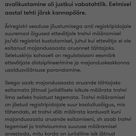
avalikustamine oli justkui vabatahtlik. Eelmisel
aastal tehti järsk kannapööre.
Äriregistri seaduse jõustumisega anti registripidajale
suuremad õigused ettevõtjale trahvi määramisel
ja/või registrist kustutamisel, juhul kui ettevõtja ei ole
esitanud majandusaasta aruannet tähtajaks.
Seletuskirja kohaselt on regulatsiooni eesmärk
ettevõtjate distsiplineerimine ja majanduskeskkonna
usaldusväärsuse parandamine.
Seega saab majandusaasta aruande tähtajaks
esitamata jätnud juriidilisele isikule määrata trahvi
ilma selleks hoiatust tegemata. Trahvi määramisel
on jäetud registripidajale suur kaalutlusõigus, mis
tähendab, et trahvi võib määrata korduvalt kuni
majandusaasta aruande esitamiseni, sh saab trahvi
tegemisel ja trahvisumma suuruse määramisel
arvestada, mitu korda on juriidiline isik jätnud