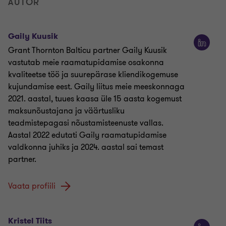
AUTOR
Gaily Kuusik
Grant Thornton Balticu partner Gaily Kuusik
vastutab meie raamatupidamise osakonna
kvaliteetse töö ja suurepärase kliendikogemuse
kujundamise eest. Gaily liitus meie meeskonnaga
2021. aastal, tuues kaasa üle 15 aasta kogemust
maksunõustajana ja väärtusliku
teadmistepagasi nõustamisteenuste vallas.
Aastal 2022 edutati Gaily raamatupidamise
valdkonna juhiks ja 2024. aastal sai temast
partner.
Vaata profiili
Kristel Tiits