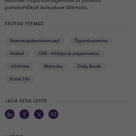
reaalses majandustegevuses ja jätavad
pahatahtlikult kohustuse täitmata.
SEOTUD TEEMAD
Raamatupidamisteenused
Õigusnõustamine
Artikkel
HUB - tööõigus ja palgaarvestus
Juhtimine
Majandus
Gaily Kuusik
Kristel Tiits
JAGA SEDA LEHTE