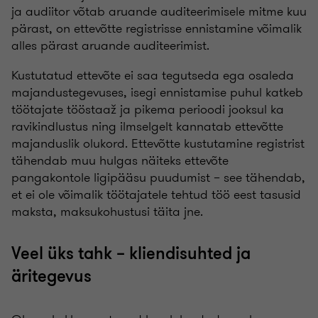
ja audiitor võtab aruande auditeerimisele mitme kuu
pärast, on ettevõtte registrisse ennistamine võimalik
alles pärast aruande auditeerimist.
Kustutatud ettevõte ei saa tegutseda ega osaleda
majandustegevuses, isegi ennistamise puhul katkeb
töötajate tööstaaž ja pikema perioodi jooksul ka
ravikindlustus ning ilmselgelt kannatab ettevõtte
majanduslik olukord. Ettevõtte kustutamine registrist
tähendab muu hulgas näiteks ettevõte
pangakontole ligipääsu puudumist – see tähendab,
et ei ole võimalik töötajatele tehtud töö eest tasusid
maksta, maksukohustusi täita jne.
Veel üks tahk – kliendisuhted ja
äritegevus