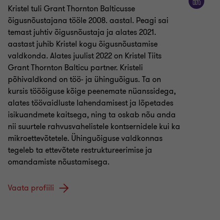
Kristel tuli Grant Thornton Balticusse
õigusnõustajana tööle 2008. aastal. Peagi sai
temast juhtiv õigusnõustaja ja alates 2021.
aastast juhib Kristel kogu õigusnõustamise
valdkonda. Alates juulist 2022 on Kristel Tiits
Grant Thornton Balticu partner. Kristeli
põhivaldkond on töö- ja ühinguõigus. Ta on
kursis tööõiguse kõige peenemate nüanssidega,
alates töövaidluste lahendamisest ja lõpetades
isikuandmete kaitsega, ning ta oskab nõu anda
nii suurtele rahvusvahelistele kontsernidele kui ka
mikroettevõtetele. Ühinguõiguse valdkonnas
tegeleb ta ettevõtete restruktureerimise ja
omandamiste nõustamisega.
Vaata profiili