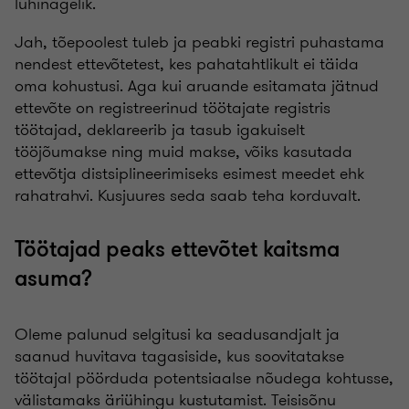
lühinägelik.
Jah, tõepoolest tuleb ja peabki registri puhastama
nendest ettevõtetest, kes pahatahtlikult ei täida
oma kohustusi. Aga kui aruande esitamata jätnud
ettevõte on registreerinud töötajate registris
töötajad, deklareerib ja tasub igakuiselt
tööjõumakse ning muid makse, võiks kasutada
ettevõtja distsiplineerimiseks esimest meedet ehk
rahatrahvi. Kusjuures seda saab teha korduvalt.
Töötajad peaks ettevõtet kaitsma
asuma?
Oleme palunud selgitusi ka seadusandjalt ja
saanud huvitava tagasiside, kus soovitatakse
töötajal pöörduda potentsiaalse nõudega kohtusse,
välistamaks äriühingu kustutamist. Teisisõnu