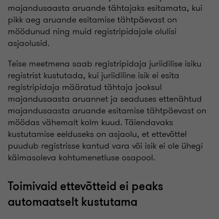
majandusaasta aruande tähtajaks esitamata, kui
pikk aeg aruande esitamise tähtpäevast on
möödunud ning muid registripidajale olulisi
asjaolusid.
Teise meetmena saab registripidaja juriidilise isiku
registrist kustutada, kui juriidiline isik ei esita
registripidaja määratud tähtaja jooksul
majandusaasta aruannet ja seaduses ettenähtud
majandusaasta aruande esitamise tähtpäevast on
möödas vähemalt kolm kuud. Täiendavaks
kustutamise eelduseks on asjaolu, et ettevõttel
puudub registrisse kantud vara või isik ei ole ühegi
käimasoleva kohtumenetluse osapool.
Toimivaid ettevõtteid ei peaks
automaatselt kustutama