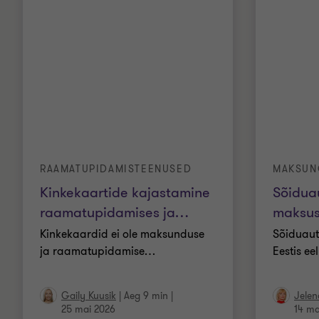
RAAMATUPIDAMISTEENUSED
MAKSUN
Kinkekaartide kajastamine
Sõidua
raamatupidamises ja
…
maksus
Kinkekaardid ei ole maksunduse
Sõiduaut
ja raamatupidamise
…
Eestis ee
Gaily Kuusik
|
Aeg 9 min
|
Jelen
25 mai 2026
14 ma