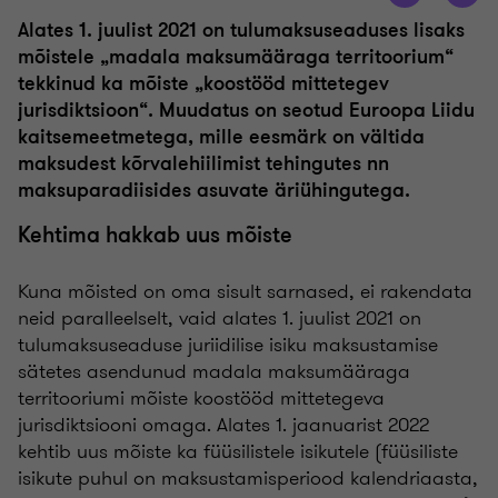
Alates 1. juulist 2021 on tulumaksuseaduses lisaks
mõistele „madala maksumääraga territoorium“
tekkinud ka mõiste „koostööd mittetegev
jurisdiktsioon“. Muudatus on seotud Euroopa Liidu
kaitsemeetmetega, mille eesmärk on vältida
maksudest kõrvalehiilimist tehingutes nn
maksuparadiisides asuvate äriühingutega.
Kehtima hakkab uus mõiste
Kuna mõisted on oma sisult sarnased, ei rakendata
neid paralleelselt, vaid alates 1. juulist 2021 on
tulumaksuseaduse juriidilise isiku maksustamise
sätetes asendunud madala maksumääraga
territooriumi mõiste koostööd mittetegeva
jurisdiktsiooni omaga. Alates 1. jaanuarist 2022
kehtib uus mõiste ka füüsilistele isikutele (füüsiliste
isikute puhul on maksustamisperiood kalendriaasta,