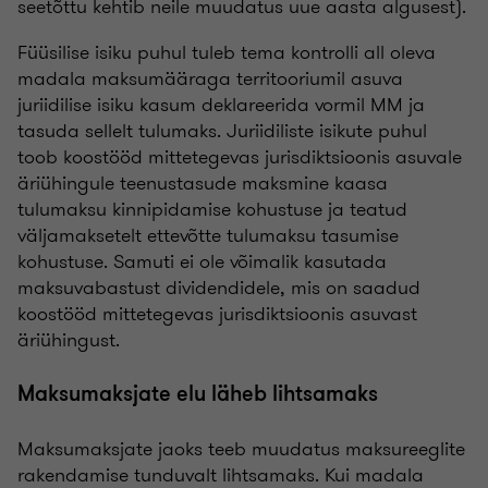
seetõttu kehtib neile muudatus uue aasta algusest).
Füüsilise isiku puhul tuleb tema kontrolli all oleva
madala maksumääraga territooriumil asuva
juriidilise isiku kasum deklareerida vormil MM ja
tasuda sellelt tulumaks. Juriidiliste isikute puhul
toob koostööd mittetegevas jurisdiktsioonis asuvale
äriühingule teenustasude maksmine kaasa
tulumaksu kinnipidamise kohustuse ja teatud
väljamaksetelt ettevõtte tulumaksu tasumise
kohustuse. Samuti ei ole võimalik kasutada
maksuvabastust dividendidele, mis on saadud
koostööd mittetegevas jurisdiktsioonis asuvast
äriühingust.
Maksumaksjate elu läheb lihtsamaks
Maksumaksjate jaoks teeb muudatus maksureeglite
rakendamise tunduvalt lihtsamaks. Kui madala