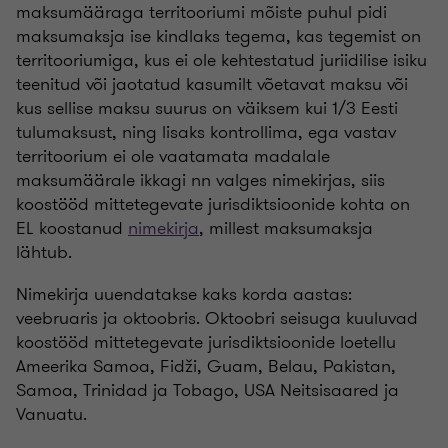
maksumääraga territooriumi mõiste puhul pidi
maksumaksja ise kindlaks tegema, kas tegemist on
territooriumiga, kus ei ole kehtestatud juriidilise isiku
teenitud või jaotatud kasumilt võetavat maksu või
kus sellise maksu suurus on väiksem kui 1/3 Eesti
tulumaksust, ning lisaks kontrollima, ega vastav
territoorium ei ole vaatamata madalale
maksumäärale ikkagi nn valges nimekirjas, siis
koostööd mittetegevate jurisdiktsioonide kohta on
EL koostanud
nimekirja
, millest maksumaksja
lähtub.
Nimekirja uuendatakse kaks korda aastas:
veebruaris ja oktoobris. Oktoobri seisuga kuuluvad
koostööd mittetegevate jurisdiktsioonide loetellu
Ameerika Samoa, Fidži, Guam, Belau, Pakistan,
Samoa, Trinidad ja Tobago, USA Neitsisaared ja
Vanuatu.