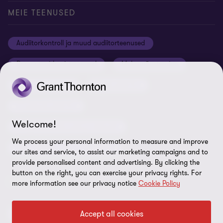
Konverentsiruumi rentimine
Meie uudised
Privaatsus
MEIE TEENUSED
Grant Thornton Baltic Lätis
Koolitused ja seminarid
Õiguslik staatus
Audiitorkontroll ja muud audiitorteenused
Grant Thornton Baltic Leedus
Karjäär
Ettevõtte rekvisiidid
Raamatupidamisteenused
Maksunõustamine
Global reach
Nõuded tarnijatele
Õigusnõustamine
Ärinõustamine
Uudiskirjaga liitumine
ISO 27001:2022 sertifikaat
Finantsnõustamine
Rikkumisest teavitamine
Welcome!
Riskijuhtimisteenused ja siseaudit
Sisukaart
We process your personal information to measure and improve
Personaliteenused ja värbamine
Küpsiste eelistused
our sites and service, to assist our marketing campaigns and to
provide personalised content and advertising. By clicking the
button on the right, you can exercise your privacy rights. For
LEIDKE MEID!
more information see our privacy notice
Cookie Policy
Accept all cookies