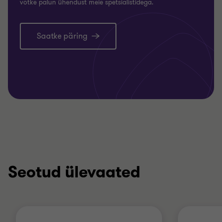
võtke palun ühendust meie spetsialistidega.
Saatke päring
Seotud ülevaated