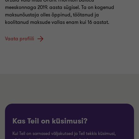
Urzula Välb liitus Grant Thornton Balticu
meeskonnaga 2019. aasta sügisel. Ta on kogenud
maksunõustaja olles õppinud, töötanud ja
koolitanud maksude vallas enam kui 16 aastat.
Vaata profiili
Kas Teil on küsimusi?
Kui Teil on sarnased väljakutsed ja Teil tekkis küsimusi,