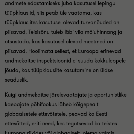
andmete edastamiseks juba kasutusel lepingu
tüüpklauslid, siis peab üle vaatama, kas
tüüpklauslites kasutusel olevad turvanõuded on
piisavad. Teisisõnu tuleb läbi viia mõjuhinnang ja
otsustada, kas kasutusel olevad meetmed on
piisavad. Hoolimata sellest, et Euroopa erinevad
andmekaitse inspektsioonid ei suuda kokkuleppele
jõuda, kas tüüpklauslite kasutamine on üldse
seaduslik.
Kuigi andmekaitse järelevaatajate ja oportunistlike
kaebajate põhifookus läheb kõigepealt
globaalsetele ettevõtetele, peavad ka Eesti
ettevõtted, eriti need, kes tegutsevad ka teistes
Euroopa riikides või globaalselt, olema valmis