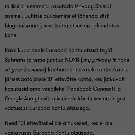
milliseid meetmeid kasutada Privacy Shieldi
asemel. Juhiste puudumine ei tähenda siiski
hingamisruumi, sest kohtu otsus on rakendatav
kohe.
Kaks kuud peale Euroopa Kohtu otsust tegid
Schrems ja tema juhitud NOYB (
my privacy is none
of your business
) kaebuse erinevatele andmekaitse
järelevaatajatele 101 ettevõtte kohta, kes jätkuvalt
kasutasid oma veebilehel Facebook Connecti ja
Google Analyticsit, mis nende käsitluses on selges
vastuolus Euroopa Kohtu otsusega.
Need 101 ettevõtet ei ole ainukesed, kes ei ole
vastavuses Euroopa Kohtu otsusega.