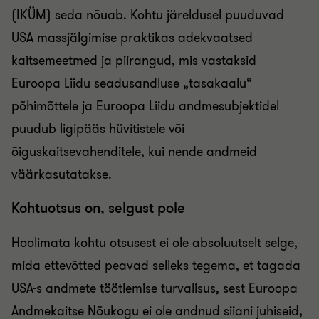
(IKÜM) seda nõuab. Kohtu järeldusel puuduvad
USA massjälgimise praktikas adekvaatsed
kaitsemeetmed ja piirangud, mis vastaksid
Euroopa Liidu seadusandluse „tasakaalu“
põhimõttele ja Euroopa Liidu andmesubjektidel
puudub ligipääs hüvitistele või
õiguskaitsevahenditele, kui nende andmeid
väärkasutatakse.
Kohtuotsus on, selgust pole
Hoolimata kohtu otsusest ei ole absoluutselt selge,
mida ettevõtted peavad selleks tegema, et tagada
USA-s andmete töötlemise turvalisus, sest Euroopa
Andmekaitse Nõukogu ei ole andnud siiani juhiseid,