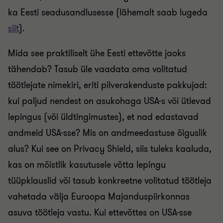
ka Eesti seadusandlusesse (lähemalt saab lugeda
siit
).
Mida see praktiliselt ühe Eesti ettevõtte jaoks
tähendab? Tasub üle vaadata oma volitatud
töötlejate nimekiri, eriti pilverakenduste pakkujad:
kui paljud nendest on asukohaga USA-s või ütlevad
lepingus (või üldtingimustes), et nad edastavad
andmeid USA-sse? Mis on andmeedastuse õiguslik
alus? Kui see on Privacy Shield, siis tuleks kaaluda,
kas on mõistlik kasutusele võtta lepingu
tüüpklauslid või tasub konkreetne volitatud töötleja
vahetada välja Euroopa Majanduspiirkonnas
asuva töötleja vastu. Kui ettevõttes on USA-sse