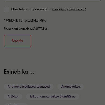
Olen tutvunud ja saan aru
privaatsuspõhimõtetest*
* tähistab kohustuslikke välju
Seda saiti kaitseb reCAPTCHA
Saada
Esineb ka ...
Andmekaitsealased teenused
Andmekaitse
Artikkel
Isikuandmete kaitse üldmäärus