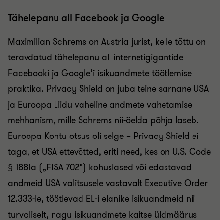
Tähelepanu all Facebook ja Google
Maximilian Schrems on Austria jurist, kelle tõttu on
teravdatud tähelepanu all internetigigantide
Facebooki ja Google’i isikuandmete töötlemise
praktika. Privacy Shield on juba teine sarnane USA
ja Euroopa Liidu vaheline andmete vahetamise
mehhanism, mille Schrems nii-öelda põhja laseb.
Euroopa Kohtu otsus oli selge – Privacy Shield ei
taga, et USA ettevõtted, eriti need, kes on U.S. Code
§ 1881a („FISA 702”) kohuslased või edastavad
andmeid USA valitsusele vastavalt Executive Order
12.333-le, töötlevad EL-i elanike isikuandmeid nii
turvaliselt, nagu isikuandmete kaitse üldmäärus