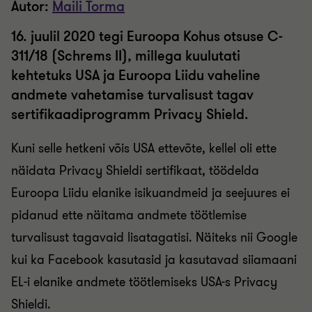
Autor:
Maili Torma
16. juulil 2020 tegi Euroopa Kohus otsuse C-
311/18 (Schrems II), millega kuulutati
kehtetuks USA ja Euroopa Liidu vaheline
andmete vahetamise turvalisust tagav
sertifikaadiprogramm Privacy Shield.
Kuni selle hetkeni võis USA ettevõte, kellel oli ette
näidata Privacy Shieldi sertifikaat, töödelda
Euroopa Liidu elanike isikuandmeid ja seejuures ei
pidanud ette näitama andmete töötlemise
turvalisust tagavaid lisatagatisi. Näiteks nii Google
kui ka Facebook kasutasid ja kasutavad siiamaani
EL-i elanike andmete töötlemiseks USA-s Privacy
Shieldi.