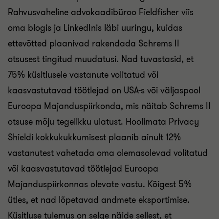
Rahvusvaheline advokaadibüroo Fieldfisher viis
oma blogis ja LinkedInis läbi uuringu, kuidas
ettevõtted plaanivad rakendada Schrems II
otsusest tingitud muudatusi. Nad tuvastasid, et
75% küsitlusele vastanute volitatud või
kaasvastutavad töötlejad on USA-s või väljaspool
Euroopa Majanduspiirkonda, mis näitab Schrems II
otsuse mõju tegelikku ulatust. Hoolimata Privacy
Shieldi kokkukukkumisest plaanib ainult 12%
vastanutest vahetada oma olemasolevad volitatud
või kaasvastutavad töötlejad Euroopa
Majanduspiirkonnas olevate vastu. Kõigest 5%
ütles, et nad lõpetavad andmete eksportimise.
Küsitluse tulemus on selge näide sellest, et