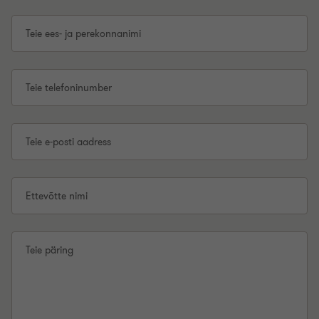
Teie ees- ja perekonnanimi
Teie telefoninumber
Teie e-posti aadress
Ettevõtte nimi
Teie päring