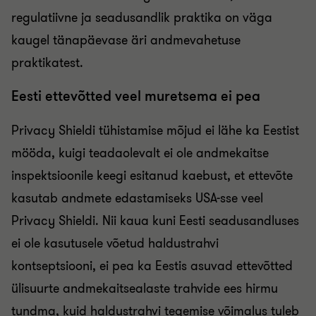
regulatiivne ja seadusandlik praktika on väga
kaugel tänapäevase äri andmevahetuse
praktikatest.
Eesti ettevõtted veel muretsema ei pea
Privacy Shieldi tühistamise mõjud ei lähe ka Eestist
mööda, kuigi teadaolevalt ei ole andmekaitse
inspektsioonile keegi esitanud kaebust, et ettevõte
kasutab andmete edastamiseks USA-sse veel
Privacy Shieldi. Nii kaua kuni Eesti seadusandluses
ei ole kasutusele võetud haldustrahvi
kontseptsiooni, ei pea ka Eestis asuvad ettevõtted
ülisuurte andmekaitsealaste trahvide ees hirmu
tundma, kuid haldustrahvi tegemise võimalus tuleb