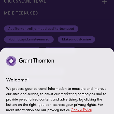
Ettevõttest
ÕIGUSALANE TEAVE
Konverentsiruumi rentimine
Meie uudised
Privaatsus
MEIE TEENUSED
Grant Thornton Baltic Lätis
Koolitused ja seminarid
Õiguslik staatus
Audiitorkontroll ja muud audiitorteenused
Grant Thornton Baltic Leedus
Karjäär
Ettevõtte rekvisiidid
Raamatupidamisteenused
Maksunõustamine
Global reach
Nõuded tarnijatele
Õigusnõustamine
Ärinõustamine
Uudiskirjaga liitumine
ISO 27001:2022 sertifikaat
Finantsnõustamine
Rikkumisest teavitamine
Riskijuhtimisteenused ja siseaudit
Sisukaart
Welcome!
Personaliteenused ja värbamine
Küpsiste eelistused
We process your personal information to measure and improve
our sites and service, to assist our marketing campaigns and to
LEIDKE MEID!
provide personalised content and advertising. By clicking the
button on the right, you can exercise your privacy rights. For
more information see our privacy notice
Cookie Policy