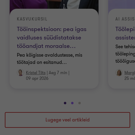
KASVUKURSIL
AI ASSI
Tööinspektsioon: pea igas
Töölepi
vaidluses süüdistatakse
assiste
tööandjat moraalse
…
See tehis
töölepin
Pea kõigisse avaldustesse, mis
tööõigus
töötajad on esitanud
…
Kristel Tiits
|
Aeg 7 min
|
Margi
09 apr 2026
25 mä
Mine
Mine
Mine
slaidile
slaidile
slaidile
1
2
3
Lugege veel artikleid
/
/
/
3
3
3