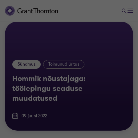
Sündmus
Toimunud üritus
Hommik nõustajaga:
töölepingu seaduse
muudatused
09 juuni 2022