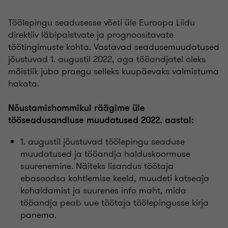
Töölepingu seadusesse võeti üle Euroopa Liidu
direktiiv läbipaistvate ja prognoositavate
töötingimuste kohta. Vastavad seadusemuudatused
jõustuvad 1. augustil 2022, aga tööandjatel oleks
mõistlik juba praegu selleks kuupäevaks valmistuma
hakata.
Nõustamishommikul räägime üle
tööseadusandluse muudatused 2022. aastal:
1. augustil jõustuvad töölepingu seaduse
muudatused ja tööandja halduskoormuse
suurenemine. Näiteks lisandus töötaja
ebasoodsa kohtlemise keeld, muudeti katseaja
kohaldamist ja suurenes info maht, mida
tööandja peab uue töötaja töölepingusse kirja
panema.