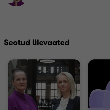
LinkedIn'is
Seotud ülevaated