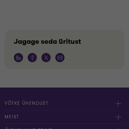
Jagage seda üritust
VÕTKE ÜHENDUST
Meie töötajad
MEIST
Kontakt