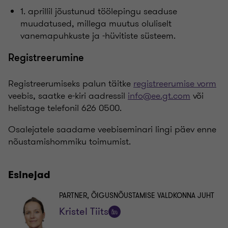
1. aprillil jõustunud töölepingu seaduse
muudatused, millega muutus oluliselt
vanemapuhkuste ja -hüvitiste süsteem.
Registreerumine
Registreerumiseks palun täitke
registreerumise vorm
veebis, saatke e-kiri aadressil
info@ee.gt.com
või
helistage telefonil 626 0500.
Osalejatele saadame veebiseminari lingi päev enne
nõustamishommiku toimumist.
Esinejad
PARTNER, ÕIGUSNÕUSTAMISE VALDKONNA JUHT
Kristel Tiits
Jälgi