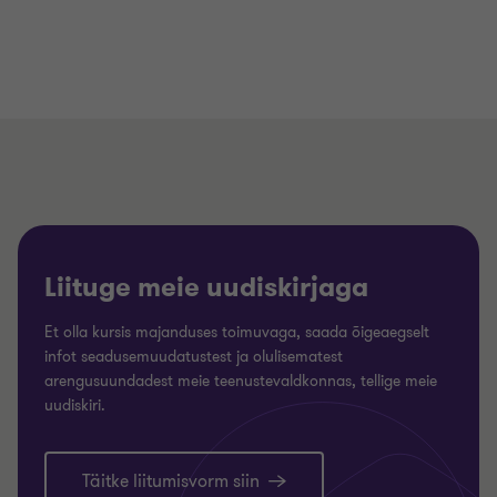
Liituge meie uudiskirjaga
Et olla kursis majanduses toimuvaga, saada õigeaegselt
infot seadusemuudatustest ja olulisematest
arengusuundadest meie teenustevaldkonnas, tellige meie
uudiskiri.
Täitke liitumisvorm siin