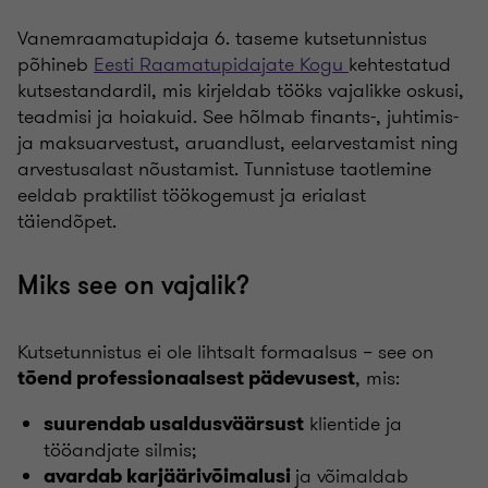
Vanemraamatupidaja 6. taseme kutsetunnistus
põhineb
Eesti Raamatupidajate Kogu
kehtestatud
kutsestandardil, mis kirjeldab tööks vajalikke oskusi,
teadmisi ja hoiakuid. See hõlmab finants-, juhtimis-
ja maksuarvestust, aruandlust, eelarvestamist ning
arvestusalast nõustamist. Tunnistuse taotlemine
eeldab praktilist töökogemust ja erialast
täiendõpet.
Miks see on vajalik?
Kutsetunnistus ei ole lihtsalt formaalsus – see on
, mis:
tõend professionaalsest pädevusest
klientide ja
suurendab usaldusväärsust
tööandjate silmis;
ja võimaldab
avardab karjäärivõimalusi