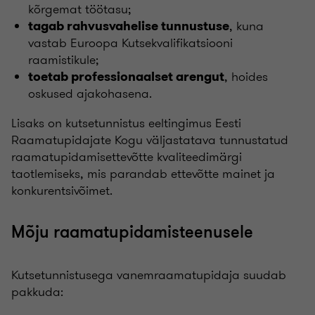
kõrgemat töötasu;
, kuna
tagab rahvusvahelise tunnustuse
vastab Euroopa Kutsekvalifikatsiooni
raamistikule;
, hoides
toetab professionaalset arengut
oskused ajakohasena.
Lisaks on kutsetunnistus eeltingimus Eesti
Raamatupidajate Kogu väljastatava tunnustatud
raamatupidamisettevõtte kvaliteedimärgi
taotlemiseks, mis parandab ettevõtte mainet ja
konkurentsivõimet.
Mõju raamatupidamisteenusele
Kutsetunnistusega vanemraamatupidaja suudab
pakkuda: