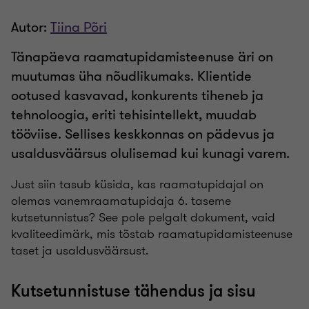
Autor:
Tiina Põri
Tänapäeva raamatupidamisteenuse äri on
muutumas üha nõudlikumaks. Klientide
ootused kasvavad, konkurents tiheneb ja
tehnoloogia, eriti tehisintellekt, muudab
tööviise. Sellises keskkonnas on pädevus ja
usaldusväärsus olulisemad kui kunagi varem.
Just siin tasub küsida, kas raamatupidajal on
olemas vanemraamatupidaja 6. taseme
kutsetunnistus? See pole pelgalt dokument, vaid
kvaliteedimärk, mis tõstab raamatupidamisteenuse
taset ja usaldusväärsust.
Kutsetunnistuse tähendus ja sisu