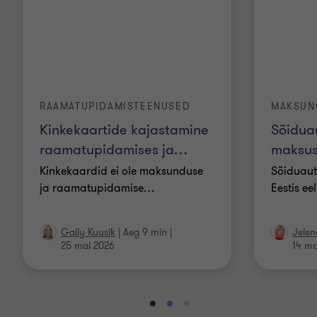
RAAMATUPIDAMISTEENUSED
MAKSUN
Kinkekaartide kajastamine
Sõidua
raamatupidamises ja
…
maksus
Kinkekaardid ei ole maksunduse
Sõiduaut
ja raamatupidamise
…
Eestis ee
Gaily Kuusik
|
Aeg 9 min
|
Jelen
25 mai 2026
14 ma
Mine
Mine
Mine