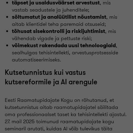
, mis
täpset ja usaldusväärset arvestust
vastab seadustele ja juhenditele;
, mis
sõltumatut ja analüütilist nõustamist
aitab klientidel teha paremaid otsuseid;
, mis
tõhusat sisekontrolli ja riskijuhtimist
vähendab vigade ja pettuste riski;
,
võimekust rakendada uusi tehnoloogiaid
sealhulgas tehisintellekti, arvestusprotsesside
automatiseerimiseks.
Kutsetunnistus kui vastus
kutsereformile ja AI arengule
Eesti Raamatupidajate Kogu on rõhutanud, et
kutsetunnistus aitab raamatupidajatel säilitada
oma professionaalset taset ka tehisintellekti ajastul.
27. mail 2025 toimunud raamatupidajate kogu
seminaril arutati, kuidas AI võib tulevikus täita