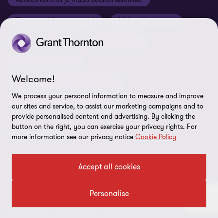
Grant Thornton Baltic Leedus
Karjäär
Ettevõtte rekvisiidid
Raamatupidamisteenused
Maksunõustamine
Global reach
Nõuded tarnijatele
Õigusnõustamine
Ärinõustamine
Uudiskirjaga liitumine
ISO 27001:2022 sertifikaat
Finantsnõustamine
Rikkumisest teavitamine
Welcome!
Riskijuhtimisteenused ja siseaudit
Sisukaart
We process your personal information to measure and improve
Personaliteenused ja värbamine
Küpsiste eelistused
our sites and service, to assist our marketing campaigns and to
provide personalised content and advertising. By clicking the
button on the right, you can exercise your privacy rights. For
LEIDKE MEID!
more information see our privacy notice
Cookie Policy
Accept all cookies
Personalise
© 2026 Grant Thornton Baltic OÜ. Kõik õigused kaitstud.