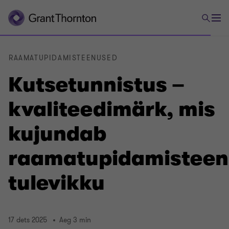
RAAMATUPIDAMISTEENUSED
Kutsetunnistus –
kvaliteedimärk, mis
kujundab
raamatupidamisteen
tulevikku
17 dets 2025
Aeg 3 min