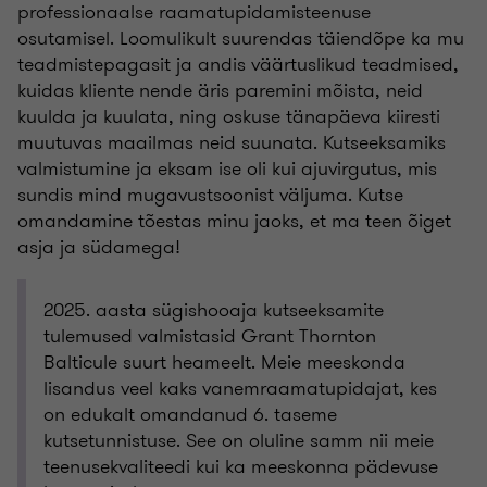
professionaalse raamatupidamisteenuse
osutamisel. Loomulikult suurendas täiendõpe ka mu
teadmistepagasit ja andis väärtuslikud teadmised,
kuidas kliente nende äris paremini mõista, neid
kuulda ja kuulata, ning oskuse tänapäeva kiiresti
muutuvas maailmas neid suunata. Kutseeksamiks
valmistumine ja eksam ise oli kui ajuvirgutus, mis
sundis mind mugavustsoonist väljuma. Kutse
omandamine tõestas minu jaoks, et ma teen õiget
asja ja südamega!
2025. aasta sügishooaja kutseeksamite
tulemused valmistasid Grant Thornton
Balticule suurt heameelt. Meie meeskonda
lisandus veel kaks vanemraamatupidajat, kes
on edukalt omandanud 6. taseme
kutsetunnistuse. See on oluline samm nii meie
teenusekvaliteedi kui ka meeskonna pädevuse