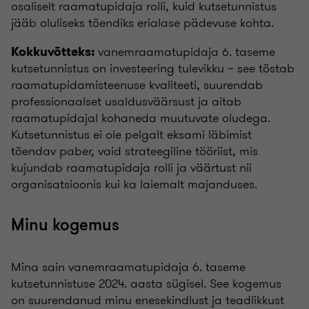
osaliselt raamatupidaja rolli, kuid kutsetunnistus
jääb oluliseks tõendiks erialase pädevuse kohta.
vanemraamatupidaja 6. taseme
Kokkuvõtteks:
kutsetunnistus on investeering tulevikku – see tõstab
raamatupidamisteenuse kvaliteeti, suurendab
professionaalset usaldusväärsust ja aitab
raamatupidajal kohaneda muutuvate oludega.
Kutsetunnistus ei ole pelgalt eksami läbimist
tõendav paber, vaid strateegiline tööriist, mis
kujundab raamatupidaja rolli ja väärtust nii
organisatsioonis kui ka laiemalt majanduses.
Minu kogemus
Mina sain vanemraamatupidaja 6. taseme
kutsetunnistuse 2024. aasta sügisel. See kogemus
on suurendanud minu enesekindlust ja teadlikkust