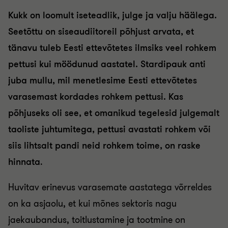
Kukk on loomult iseteadlik, julge ja valju häälega.
Seetõttu on siseaudiitoreil põhjust arvata, et
tänavu tuleb Eesti ettevõtetes ilmsiks veel rohkem
pettusi kui möödunud aastatel. Stardipauk anti
juba mullu, mil menetlesime Eesti ettevõtetes
varasemast kordades rohkem pettusi. Kas
põhjuseks oli see, et omanikud tegelesid julgemalt
taoliste juhtumitega, pettusi avastati rohkem või
siis lihtsalt pandi neid rohkem toime, on raske
hinnata
.
Huvitav erinevus varasemate aastatega võrreldes
on ka asjaolu, et kui mõnes sektoris nagu
jaekaubandus, toitlustamine ja tootmine on