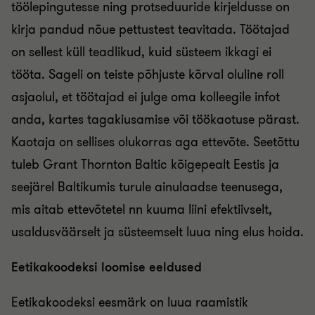
töölepingutesse ning protseduuride kirjeldusse on
kirja pandud nõue pettustest teavitada. Töötajad
on sellest küll teadlikud, kuid süsteem ikkagi ei
tööta. Sageli on teiste põhjuste kõrval oluline roll
asjaolul, et töötajad ei julge oma kolleegile infot
anda, kartes tagakiusamise või töökaotuse pärast.
Kaotaja on sellises olukorras aga ettevõte. Seetõttu
tuleb Grant Thornton Baltic kõigepealt Eestis ja
seejärel Baltikumis turule ainulaadse teenusega,
mis aitab ettevõtetel nn kuuma liini efektiivselt,
usaldusväärselt ja süsteemselt luua ning elus hoida.
Eetikakoodeksi loomise eeldused
Eetikakoodeksi eesmärk on luua raamistik