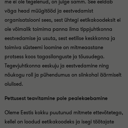
me ei ole tegelenud, on julge samm. See eeldab
väga head müügitööd ja eestvedamist
organisatsiooni sees, sest ühtegi eetikakoodeksit ei
ole võimalik toimima panna ilma tippjuhtkonna
eestvedamise ja usuta, sest eetilise keskkonna ja
toimiva süsteemi loomine on mitmeaastane
protsess koos tagasilanguste ja tõusudega.
Tegevjuhtkonna eeskuju ja eestvedamine ning
nõukogu roll ja pühendumus on siinkohal äärmiselt
olulised.
Pettusest teavitamine pole pealekaebamine
Oleme Eestis kokku puutunud mitmete ettevõtetega,
kellel on loodud eetikakoodeks ja isegi töötajate