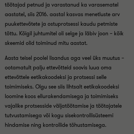
töötajad petnud ja varastanud ka varasematel
aastatel, siis 2016. aastal kasvas menetluste arv
puukettevõtete ja ostuprotsessi kaudu petmiste
tõttu. Kõigil juhtumitel oli selge ja läbiv joon – kõik
skeemid olid toiminud mitu aastat.
Aasta teisel poolel lisandus aga veel üks muutus –
ootamatult palju ettevõtteid soovis luua oma
ettevõttele eetikakoodeksi ja protsessi selle
toimimiseks. Olgu see siis lihtsalt eetikakoodeksi
loomine koos ellurakendamisega ja toimimiseks
vajalike protsesside väljatöötamise ja töötajatele
tutvustamisega või kogu sisekontrollisüsteemi
hindamise ning kontrollide tõhustamisega.