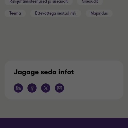
Riskijuhtimisteenused ja siseaudit
Siseaudit
Teema
Ettevõttega seotud risk
Majandus
Jagage seda infot