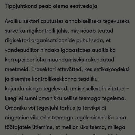
Tippjuhtkond peab olema eestvedaja
Avaliku sektori asutustes annab selliseks tegevuseks
surve ka riigikontrolli juhis, mis nõuab teatud
riigisektori organisatsioonide puhul seda, et
vandeaudiitor hindaks igaaastases auditis ka
korruptsiooniohu maandamiseks rakendatud
meetmeid. Erasektori ettevõtted, kes eetikakoodeksi
ja sisemise kontrollikeskkonna teadliku
kujundamisega tegelevad, on ise sellest huvitatud –
keegi ei sunni omanikku sellise teemaga tegelema.
Omaniku või tegevjuhi tarkus ja tervikpildi
nägemine viib selle teemaga tegelemiseni. Ka oma
töötajatele ütlemine, et meil on üks teema, millega