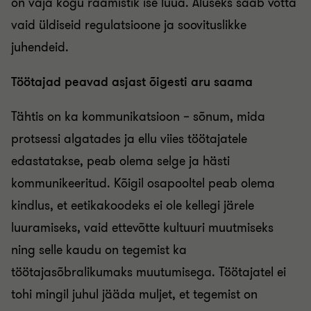
on vaja kogu raamistik ise luua. Aluseks saab võtta
vaid üldiseid regulatsioone ja soovituslikke
juhendeid.
Töötajad peavad asjast õigesti aru saama
Tähtis on ka kommunikatsioon – sõnum, mida
protsessi algatades ja ellu viies töötajatele
edastatakse, peab olema selge ja hästi
kommunikeeritud. Kõigil osapooltel peab olema
kindlus, et eetikakoodeks ei ole kellegi järele
luuramiseks, vaid ettevõtte kultuuri muutmiseks
ning selle kaudu on tegemist ka
töötajasõbralikumaks muutumisega. Töötajatel ei
tohi mingil juhul jääda muljet, et tegemist on