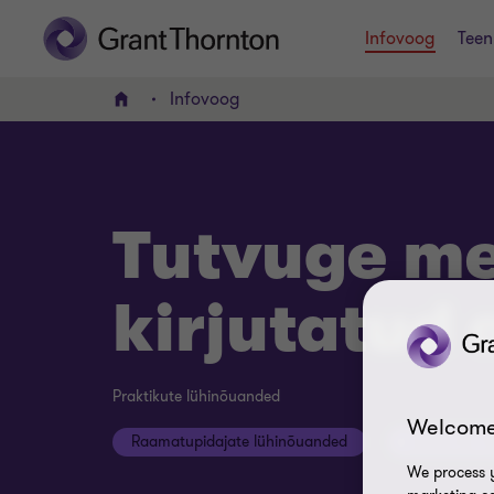
Infovoog
Teen
Infovoog
AVALEHT
Tutvuge mei
kirjutatud 
Praktikute lühinõuanded
Welcome
Raamatupidajate lühinõuanded
Audiitorite 
We process y