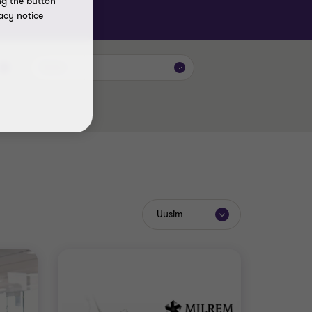
ng the button
acy notice
Autor
Uusim