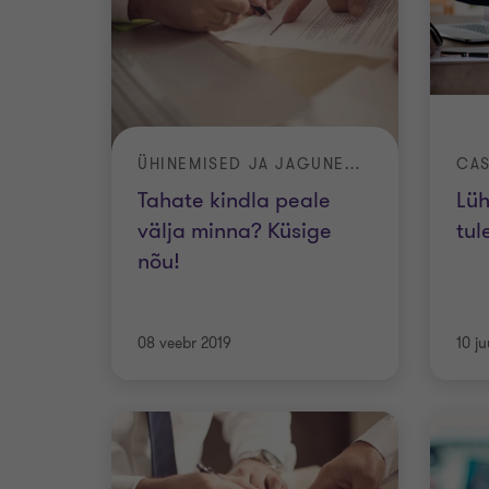
ÜHINEMISED JA JAGUNEMISED
CAS
Tahate kindla peale
Lüh
välja minna? Küsige
tul
nõu!
08 veebr 2019
10 ju