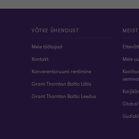
VÕTKE ÜHENDUST
MEIST
Meie töötajad
Ettevõt
Kontakt
Meie u
Konverentsiruumi rentimine
Koolitu
semina
Grant Thornton Baltic Lätis
Karjää
Grant Thornton Baltic Leedus
Global
Uudiski