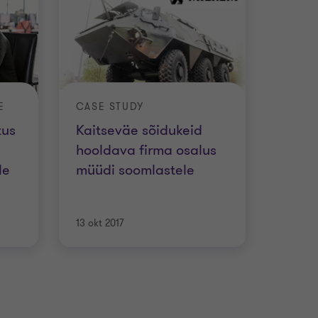
E
CASE STUDY
tus
Kaitseväe sõidukeid
hooldava firma osalus
le
müüdi soomlastele
13 okt 2017