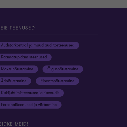
EIE TEENUSED
Audiitorkontroll ja muud audiitorteenused
Raamatupidamisteenused
Maksunõustamine
Õigusnõustamine
Ärinõustamine
Finantsnõustamine
Riskijuhtimisteenused ja siseaudit
Personaliteenused ja värbamine
EIDKE MEID!