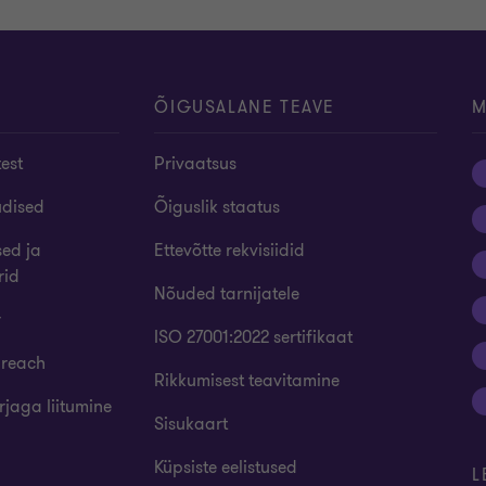
ÕIGUSALANE TEAVE
M
test
Privaatsus
udised
Õiguslik staatus
sed ja
Ettevõtte rekvisiidid
rid
Nõuded tarnijatele
r
ISO 27001:2022 sertifikaat
 reach
Rikkumisest teavitamine
rjaga liitumine
Sisukaart
Küpsiste eelistused
L