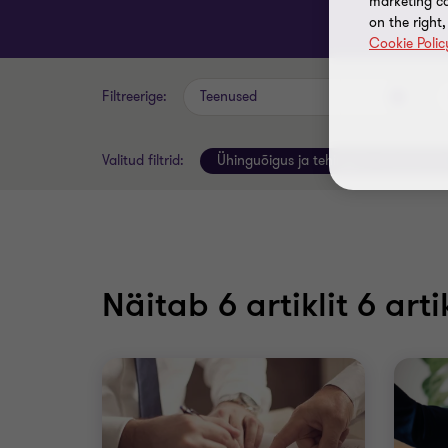
marketing ca
on the right
Cookie Polic
Filtreerige:
Teenused
Valitud filtrid:
Ühinguõigus ja tehingute nõustamin
Näitab
6
artiklit 6 arti