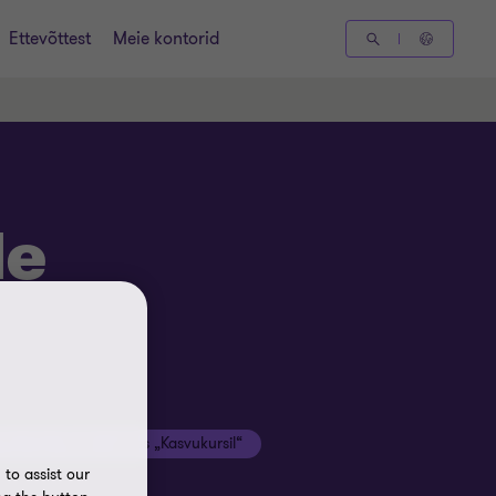
Ettevõttest
Meie kontorid
de
Thornton Baltic saates „Kasvukursil“
to assist our