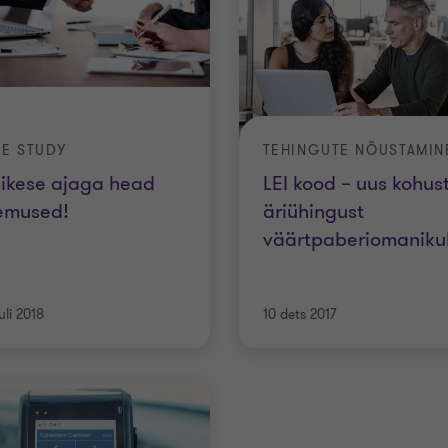
E STUDY
TEHINGUTE NÕUSTAMIN
ikese ajaga head
LEI kood – uus kohus
emused!
äriühingust
väärtpaberiomaniku
uli 2018
10 dets 2017