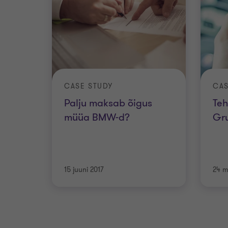
CASE STUDY
CAS
Palju maksab õigus
Teh
müüa BMW-d?
Gr
15 juuni 2017
24 m