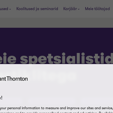
used
Koolitused ja seminarid
Karjäär
Meie töötajad
e spetsialisti
artiklitega
!
lühinõuanded
Nõustajate lühinõuanded
Äripäev ja Grant 
our personal information to measure and improve our sites and service, 