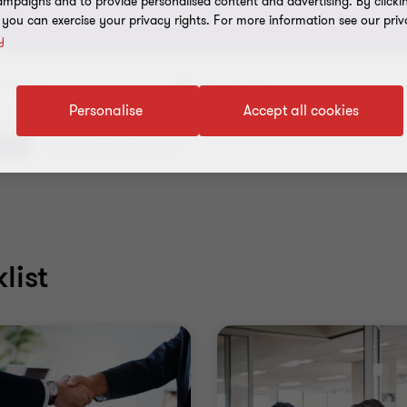
mpaigns and to provide personalised content and advertising. By clicki
, you can exercise your privacy rights. For more information see our priv
y
Sisu liik
Teema
Personalise
Accept all cookies
e
Tühistage valitud firltrid
klist