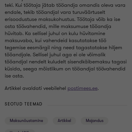
teki. Kui töötaja jätab tööandja omandis oleva vara
endale, tekib tööandjal vara turuväärtuselt
erisoodustuse maksukohustus. Töötaja võib ka ise
osta töövahendid, mille maksumuse tööandja
hüvitab. Ka sellisel juhul on kulu hüvitamine
maksuvaba, kui vahendeid kasutatakse töö
tegemise eesmärgil ning need tagastatakse hiljem
tööandjale. Sellisel juhul aga ei ole võimalik
tööandjal nendelt kuludelt sisendkäibemaksu tagasi
küsida, seega mõistlikum on tööandjal töövahendid
ise osta.
Artikkel avaldati veebilehel
postimees.ee
.
SEOTUD TEEMAD
Maksunõustamine
Artikkel
Majandus