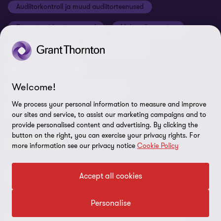
Audiitorkontroll ja muud audiitorteenused
Grant Thornton Baltic Leedus
Karjäär
Ettevõtte rekvisiidid
Raamatupidamisteenused
Maksunõustamine
Global reach
Nõuded tarnijatele
Õigusnõustamine
Ärinõustamine
Uudiskirjaga liitumine
ISO 27001:2022 sertifikaat
Finantsnõustamine
Rikkumisest teavitamine
Welcome!
Riskijuhtimisteenused ja siseaudit
Sisukaart
We process your personal information to measure and improve
Personaliteenused ja värbamine
Küpsiste eelistused
our sites and service, to assist our marketing campaigns and to
provide personalised content and advertising. By clicking the
button on the right, you can exercise your privacy rights. For
LEIDKE MEID!
more information see our privacy notice
Cookie Policy
Accept all cookies
Personalise
© 2026 Grant Thornton Baltic OÜ. Kõik õigused kaitstud.