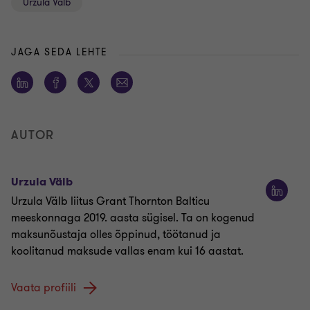
Urzula Välb
JAGA SEDA LEHTE
AUTOR
Urzula Välb
Urzula Välb liitus Grant Thornton Balticu
meeskonnaga 2019. aasta sügisel. Ta on kogenud
maksunõustaja olles õppinud, töötanud ja
koolitanud maksude vallas enam kui 16 aastat.
Vaata profiili