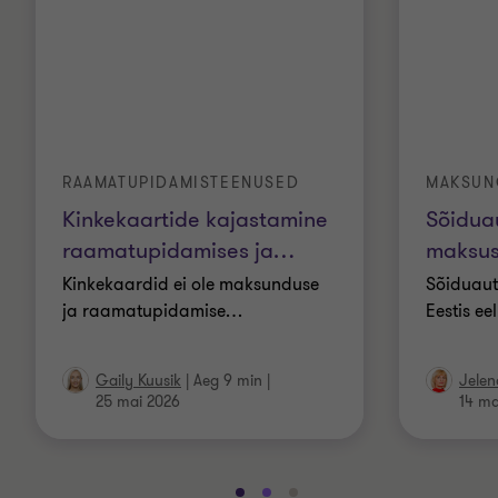
RAAMATUPIDAMISTEENUSED
MAKSUN
Kinkekaartide kajastamine
Sõidua
raamatupidamises ja
…
maksus
Kinkekaardid ei ole maksunduse
Sõiduaut
ja raamatupidamise
…
Eestis ee
Gaily Kuusik
|
Aeg 9 min
|
Jelen
25 mai 2026
14 ma