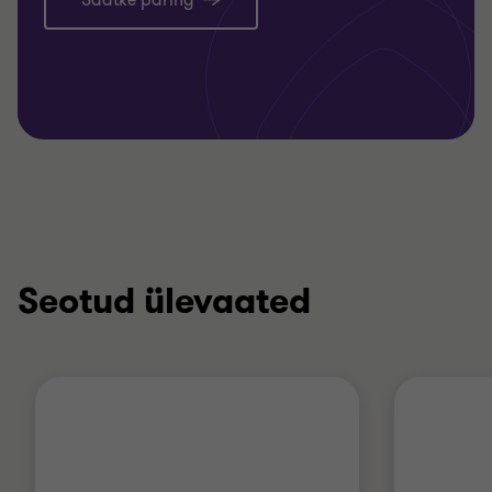
Saatke päring
Seotud ülevaated