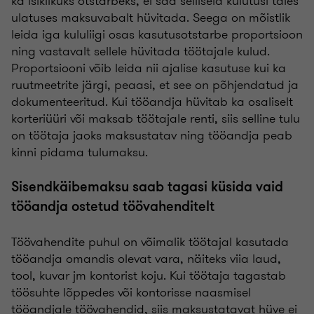
ka isiklikuks otstarbeks, ei saa selliseid kulutusi täies
ulatuses maksuvabalt hüvitada. Seega on mõistlik
leida iga kululiigi osas kasutusotstarbe proportsioon
ning vastavalt sellele hüvitada töötajale kulud.
Proportsiooni võib leida nii ajalise kasutuse kui ka
ruutmeetrite järgi, peaasi, et see on põhjendatud ja
dokumenteeritud. Kui tööandja hüvitab ka osaliselt
korteriüüri või maksab töötajale renti, siis selline tulu
on töötaja jaoks maksustatav ning tööandja peab
kinni pidama tulumaksu.
Sisendkäibemaksu saab tagasi küsida vaid
tööandja ostetud töövahenditelt
Töövahendite puhul on võimalik töötajal kasutada
tööandja omandis olevat vara, näiteks viia laud,
tool, kuvar jm kontorist koju. Kui töötaja tagastab
töösuhte lõppedes või kontorisse naasmisel
tööandjale töövahendid, siis maksustatavat hüve ei