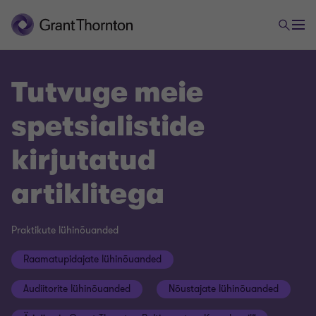
Tutvuge meie
spetsialistide
kirjutatud
artiklitega
Praktikute lühinõuanded
Raamatupidajate lühinõuanded
Audiitorite lühinõuanded
Nõustajate lühinõuanded