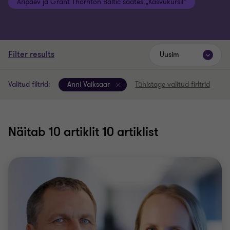
Äripäev ja Grant Thornton Baltic saates „Kasvukursil“
Filter results
Uusim
Valitud filtrid:
Anni Vaiksaar
Tühistage valitud firltrid
Näitab
10
artiklit 10 artiklist