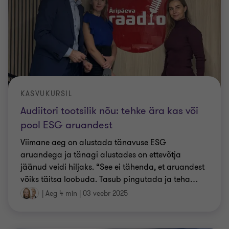
KASVUKURSIL
Audiitori tootsilik nõu: tehke ära kas või
pool ESG aruandest
Viimane aeg on alustada tänavuse ESG
aruandega ja tänagi alustades on ettevõtja
jäänud veidi hiljaks. “See ei tähenda, et aruandest
võiks täitsa loobuda. Tasub pingutada ja teha
…
|
Aeg 4 min
|
03 veebr 2025