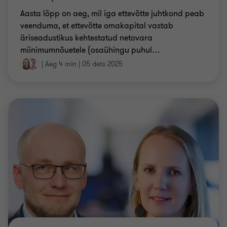
Aasta lõpp on aeg, mil iga ettevõtte juhtkond peab
veenduma, et ettevõtte omakapital vastab
äriseadustikus kehtestatud netovara
miinimumnõuetele (osaühingu puhul
…
|
Aeg 4 min
|
05 dets 2025