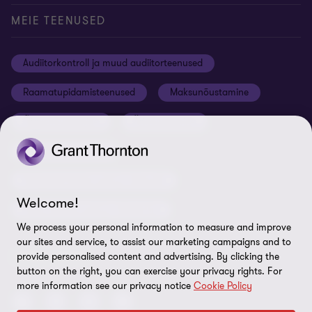
Konverentsiruumi rentimine
Meie uudised
Privaatsus
MEIE TEENUSED
Grant Thornton Baltic Lätis
Koolitused ja seminarid
Õiguslik staatus
Audiitorkontroll ja muud audiitorteenused
Grant Thornton Baltic Leedus
Karjäär
Ettevõtte rekvisiidid
Raamatupidamisteenused
Maksunõustamine
Global reach
Nõuded tarnijatele
Õigusnõustamine
Ärinõustamine
Uudiskirjaga liitumine
ISO 27001:2022 sertifikaat
Finantsnõustamine
Rikkumisest teavitamine
Riskijuhtimisteenused ja siseaudit
Sisukaart
Welcome!
Personaliteenused ja värbamine
Küpsiste eelistused
We process your personal information to measure and improve
our sites and service, to assist our marketing campaigns and to
LEIDKE MEID!
provide personalised content and advertising. By clicking the
button on the right, you can exercise your privacy rights. For
more information see our privacy notice
Cookie Policy