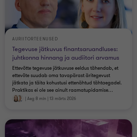
AURIITORTEENUSED
Tegevuse jätkuvus finantsaruandluses:
juhtkonna hinnang ja audiitori arvamus
Ettevõtte tegevuse jätkuvuse eeldus tähendab, et
ettevõte suudab oma tavapärast äritegevust
jätkata ja täita kohustusi ettenähtud tähtaegadel.
Praktikas ei ole see ainult raamatupidamise
…
|
Aeg 8 min
|
13 märts 2026