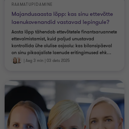
RAAMATUPIDAMINE
Majandusaasta lõpp: kas sinu ettevõtte
laenukovenandid vastavad lepingule?
Aasta lõpp tähendab ettevõtetele finantsaruannete
ettevalmistamist, kuid paljud unustavad
kontrollida ühe olulise asjaolu: kas bilansipäeval
on sinu pikaajaliste laenude eritingimused ehk
…
|
Aeg 3 min
|
03 dets 2025