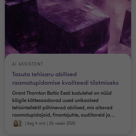
AI ASSISTENT
Tasuta tehisaru abilised
raamatupidamise kvaliteedi tõstmiseks
Grant Thornton Baltic Eesti kodulehel on nüüd
kõigile kättesaadavad uued unikaalsed
tehisintellektil põhinevad abilised, mis aitavad
raamatupidajaid, finantsjuhte, audiitoreid ja
…
|
Aeg 4 min
|
26 veebr 2026