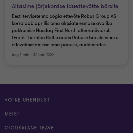
Aitasime järjekordse iduettevõtte börsile
Eesti tervisetehnoloogia ettevõte Robus Group AS
korraldab aprillis oma aktsiate esmase avaliku
pakkumise Nasdaq First North alternatiivturul.
Grant Thornton Baltic andis Robuse börsilemineku
ettevalmistamisse oma panuse, auditeerides
…
Aeg 1 min
|
07 apr 2022
VÕTKE ÜHENDUST
Meie töötajad
MEIST
Kontakt
Ettevõttest
ÕIGUSALANE TEAVE