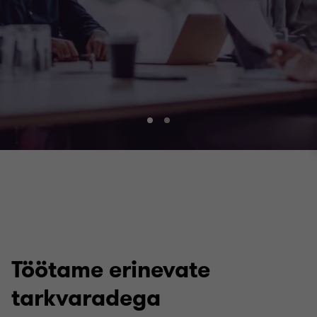
Mine
Mine
slaidile
slaidile
1
2
/
/
2
2
Töötame erinevate
tarkvaradega