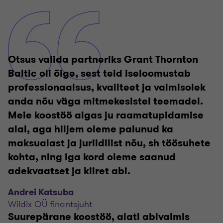
Otsus valida partneriks Grant Thornton
Baltic oli õige, sest teid iseloomustab
professionaalsus, kvaliteet ja valmisolek
anda nõu väga mitmekesistel teemadel.
Meie koostöö algas ju raamatupidamise
alal, aga hiljem oleme palunud ka
maksualast ja juriidilist nõu, sh töösuhete
kohta, ning iga kord oleme saanud
adekvaatset ja kiiret abi.
Andrei Katsuba
Wildix OÜ finantsjuht
Suurepärane koostöö, alati abivalmis