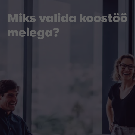
Miks valida koostöö
meiega?