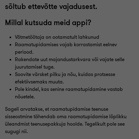
sõltub ettevõtte vajadusest.
Millal kutsuda meid appi?
Võtmetöötaja on ootamatult lahkunud
Raamatupidamises vajab korrastamist eelnev
periood.
Rakendate uut majandustarkvara või vajate selle
juurutamisel tuge.
Soovite värsket pilku ja nõu, kuidas protsesse
efektiivsemaks muuta.
Pole kindel, kas senine raamatupidamine vastab
nõuetele.
Sageli arvatakse, et raamatupidamise teenuse
sisseostmine tähendab oma raamatupidamise lõplikku
üleandmist teenusepakkuja hoolde. Tegelikult pole see
sugugi nii.