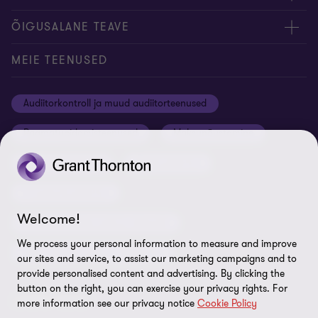
Kontakt
Ettevõttest
ÕIGUSALANE TEAVE
Konverentsiruumi rentimine
Meie uudised
Privaatsus
MEIE TEENUSED
Grant Thornton Baltic Lätis
Koolitused ja seminarid
Õiguslik staatus
Audiitorkontroll ja muud audiitorteenused
Grant Thornton Baltic Leedus
Karjäär
Ettevõtte rekvisiidid
Raamatupidamisteenused
Maksunõustamine
Global reach
Nõuded tarnijatele
Õigusnõustamine
Ärinõustamine
Uudiskirjaga liitumine
ISO 27001:2022 sertifikaat
Finantsnõustamine
Rikkumisest teavitamine
Welcome!
Riskijuhtimisteenused ja siseaudit
Sisukaart
We process your personal information to measure and improve
Personaliteenused ja värbamine
Küpsiste eelistused
our sites and service, to assist our marketing campaigns and to
provide personalised content and advertising. By clicking the
button on the right, you can exercise your privacy rights. For
LEIDKE MEID!
more information see our privacy notice
Cookie Policy