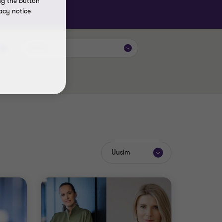
ng the button
acy notice
Autor
Uusim