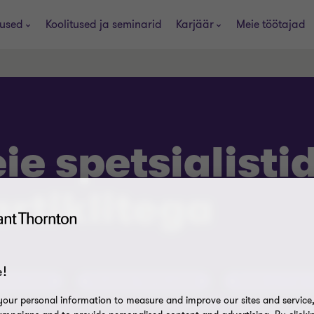
used
Koolitused ja seminarid
Karjäär
Meie töötajad
e spetsialisti
artiklitega
!
lühinõuanded
Nõustajate lühinõuanded
Äripäev ja Grant 
our personal information to measure and improve our sites and service, 