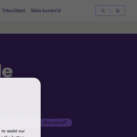
Ettevõttest
Meie kontorid
de
Thornton Baltic saates „Kasvukursil“
to assist our