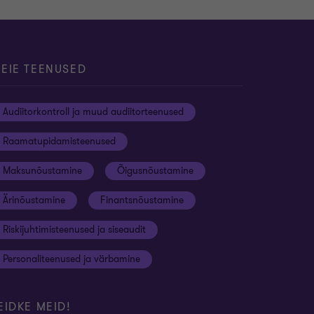
EIE TEENUSED
Audiitorkontroll ja muud audiitorteenused
Raamatupidamisteenused
Maksunõustamine
Õigusnõustamine
Ärinõustamine
Finantsnõustamine
Riskijuhtimisteenused ja siseaudit
Personaliteenused ja värbamine
EIDKE MEID!