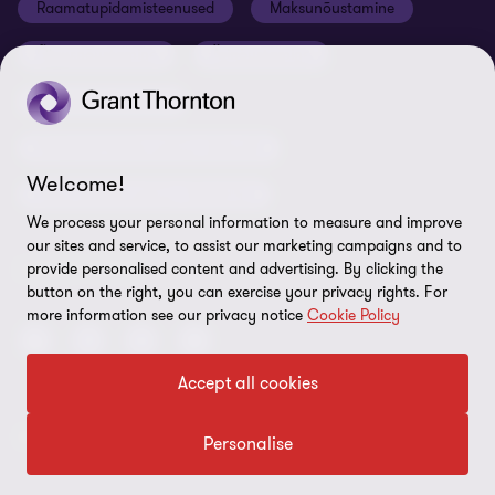
Raamatupidamisteenused
Maksunõustamine
Global reach
Nõuded tarnijatele
Õigusnõustamine
Ärinõustamine
Uudiskirjaga liitumine
ISO 27001:2022 sertifikaat
Finantsnõustamine
Rikkumisest teavitamine
Riskijuhtimisteenused ja siseaudit
Sisukaart
Welcome!
Personaliteenused ja värbamine
Küpsiste eelistused
We process your personal information to measure and improve
our sites and service, to assist our marketing campaigns and to
LEIDKE MEID!
provide personalised content and advertising. By clicking the
button on the right, you can exercise your privacy rights. For
more information see our privacy notice
Cookie Policy
Accept all cookies
© 2026 Grant Thornton Baltic OÜ. Kõik õigused kaitstud.
Personalise