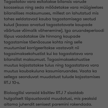
Tagastatav vara esitatakse bilansis varude
koosseisus ning seda mõõdetakse vara müügieelses
bilansilises maksumuses, millest on lahutatud mis
tahes eeldatavad kauba tagastamisega seotud
kulud (kaasa arvatud tagastatavate kaupade
väärtuse võimalik vähenemine). Iga aruandeperioodi
lõpus vaadatakse üle hinnang kaupade
tagastamise tõenäosuse kohta ning selle
muutumisel korrigeeritakse vastavalt nii
tagasimaksekohustist kui ka tagastatava vara
bilansilist maksumust. Tagasimaksekohustise
muutus kajastatakse tulus ning tagastatava vara
muutus kaubakuluna kasumiaruandes. Vaata ka
sellega seonduvat muudatust tulude kajastamises
RTJ 10-s.
Bioloogilisi varasid käsitlev RTJ 7 sisaldab
hulgaliselt täpsustavaid muudatusi, mis peaksid
aitama juhendit senisest paremini rakendada.