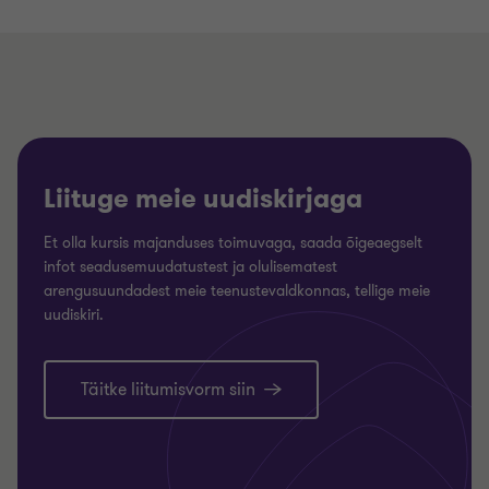
Liituge meie uudiskirjaga
Et olla kursis majanduses toimuvaga, saada õigeaegselt
infot seadusemuudatustest ja olulisematest
arengusuundadest meie teenustevaldkonnas, tellige meie
uudiskiri.
Täitke liitumisvorm siin