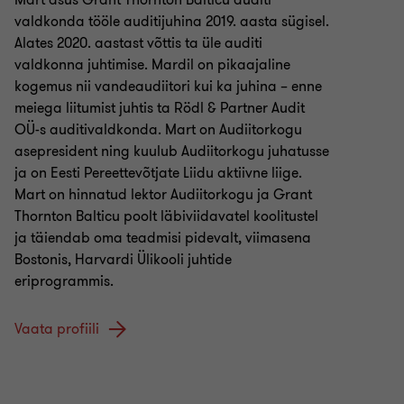
Mart asus Grant Thornton Balticu auditi
valdkonda tööle auditijuhina 2019. aasta sügisel.
Alates 2020. aastast võttis ta üle auditi
valdkonna juhtimise. Mardil on pikaajaline
kogemus nii vandeaudiitori kui ka juhina – enne
meiega liitumist juhtis ta Rödl & Partner Audit
OÜ-s auditivaldkonda. Mart on Audiitorkogu
asepresident ning kuulub Audiitorkogu juhatusse
ja on Eesti Pereettevõtjate Liidu aktiivne liige.
Mart on hinnatud lektor Audiitorkogu ja Grant
Thornton Balticu poolt läbiviidavatel koolitustel
ja täiendab oma teadmisi pidevalt, viimasena
Bostonis, Harvardi Ülikooli juhtide
eriprogrammis.
Vaata profiili