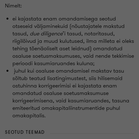
Nimelt:
ei kajastata enam omandamisega seotud
otseseid väljaminekuid (nõustajatele makstud
tasud,
due diligence
’i tasud, notaritasud,
riigilõivud ja muud kulutused, ilma milleta ei oleks
tehing tõenäoliselt aset leidnud) omandatud
osaluse soetusmaksumuses, vaid nende tekkimise
perioodi kasumiaruandes kuluna;
juhul kui osaluse omandamisel makstav tasu
sõltub teatud lisatingimustest, siis hilisemaid
ostuhinna korrigeerimisi ei kajastata enam
omandatud osaluse soetusmaksumuse
korrigeerimisena, vaid kasumiaruandes, tasuna
emiteeritud omakapitaliinstrumentide puhul
omakapitalis.
SEOTUD TEEMAD