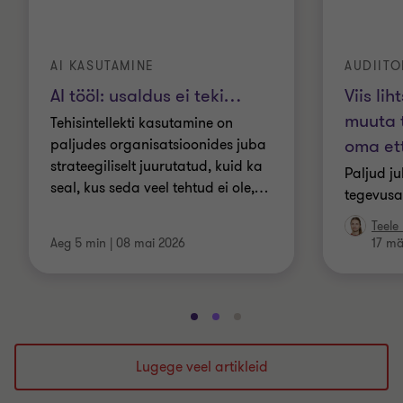
AI KASUTAMINE
AUDIIT
AI tööl: usaldus ei teki
…
Viis li
muuta 
Tehisintellekti kasutamine on
oma et
paljudes organisatsioonides juba
strateegiliselt juurutatud, kuid ka
Paljud j
seal, kus seda veel tehtud ei ole,
…
tegevusa
Teele
Aeg 5 min
|
08 mai 2026
17 mä
Mine
Mine
Mine
slaidile
slaidile
slaidile
1
2
3
Lugege veel artikleid
/
/
/