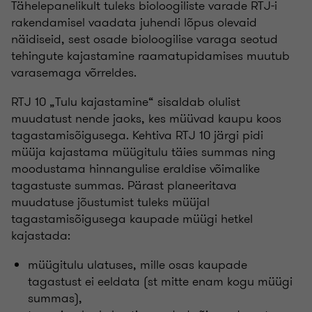
Tähelepanelikult tuleks bioloogiliste varade RTJ-i
rakendamisel vaadata juhendi lõpus olevaid
näidiseid, sest osade bioloogilise varaga seotud
tehingute kajastamine raamatupidamises muutub
varasemaga võrreldes.
RTJ 10 „Tulu kajastamine“ sisaldab olulist
muudatust nende jaoks, kes müüvad kaupu koos
tagastamisõigusega. Kehtiva RTJ 10 järgi pidi
müüja kajastama müügitulu täies summas ning
moodustama hinnangulise eraldise võimalike
tagastuste summas. Pärast planeeritava
muudatuse jõustumist tuleks müüjal
tagastamisõigusega kaupade müügi hetkel
kajastada:
müügitulu ulatuses, mille osas kaupade
tagastust ei eeldata (st mitte enam kogu müügi
summas),