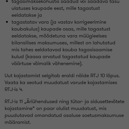
tagasimaksekohustis saadud või saadava tasu
ulatuses kaupade eest, mille tagastust
eeldatakse ja
tagastatav vara (ja vastav korrigeerimine
kaubakulus) kaupade osas, mille tagastust
eeldatakse, mõõdetuna vara müügieelses
bilansilises maksumuses, millest on lahutatud
mis tahes eeldatavad kauba tagasisaamise
kulud (kaasa arvatud tagastatud kaupade
väärtuse võimalik vähenemine).
Uut kajastamist selgitab eraldi näide RTJ 10 lõpus.
Vaata ka seotud muudatust varude kajastamises
RTJ-is 4.
RTJ-is 11 „Äriühendused ning tütar- ja sidusettevõtete
kajastamine“ on paar olulist muudatust, mis
puudutavad omandatud osaluse soetusmaksumuse
määramist.