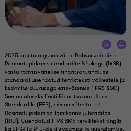
2025. aasta alguses võttis Rahvusvaheline
Raamatupidamisstandardite Nõukogu (IASB)
vastu rahvusvahelise finantsaruandluse
standardi uuendatud tervikteksti väikestele ja
keskmise suurusega ettevõtetele (IFRS SME).
See on aluseks Eesti Finantsaruandluse
Standardile (EFS), mis on sätestatud
Raamatupidamise Toimkonna juhendites
(RTJ). Uuendatud IFRS SME terviktekst tingib
ka EFS-i ja RTJ-ide ülevaatuse ja uuendamise.