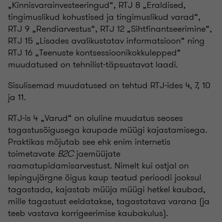
„Kinnisvarainvesteeringud“, RTJ 8 „Eraldised,
tingimuslikud kohustised ja tingimuslikud varad“,
RTJ 9 „Rendiarvestus“, RTJ 12 „Sihtfinantseerimine“,
RTJ 15 „Lisades avalikustatav informatsioon“ ning
RTJ 16 „Teenuste kontsessioonikokkulepped“
muudatused on tehnilist-täpsustavat laadi.
Sisulisemad muudatused on tehtud RTJ-ides 4, 7, 10
ja 11.
RTJ-is 4 „Varud“ on oluline muudatus seoses
tagastusõigusega kaupade müügi kajastamisega.
Praktikas mõjutab see ehk enim internetis
toimetavate
B2C
jaemüüjate
raamatupidamisarvestust. Nimelt kui ostjal on
lepingujärgne õigus kaup teatud perioodi jooksul
tagastada, kajastab müüja müügi hetkel kaubad,
mille tagastust eeldatakse, tagastatava varana (ja
teeb vastava korrigeerimise kaubakulus).