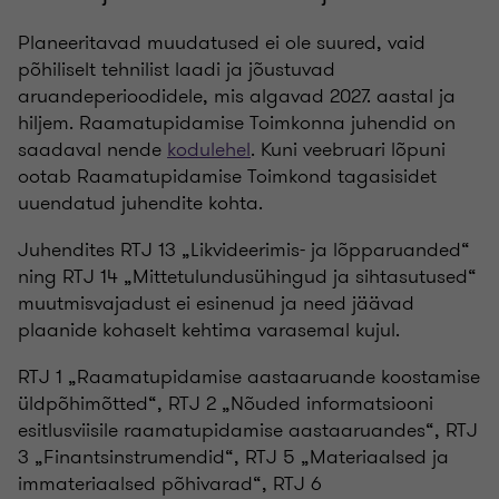
Planeeritavad muudatused ei ole suured, vaid
põhiliselt tehnilist laadi ja jõustuvad
aruandeperioodidele, mis algavad 2027. aastal ja
hiljem. Raamatupidamise Toimkonna juhendid on
saadaval nende
kodulehel
. Kuni veebruari lõpuni
ootab Raamatupidamise Toimkond tagasisidet
uuendatud juhendite kohta.
Juhendites RTJ 13 „Likvideerimis- ja lõpparuanded“
ning RTJ 14 „Mittetulundusühingud ja sihtasutused“
muutmisvajadust ei esinenud ja need jäävad
plaanide kohaselt kehtima varasemal kujul.
RTJ 1 „Raamatupidamise aastaaruande koostamise
üldpõhimõtted“, RTJ 2 „Nõuded informatsiooni
esitlusviisile raamatupidamise aastaaruandes“, RTJ
3 „Finantsinstrumendid“, RTJ 5 „Materiaalsed ja
immateriaalsed põhivarad“, RTJ 6