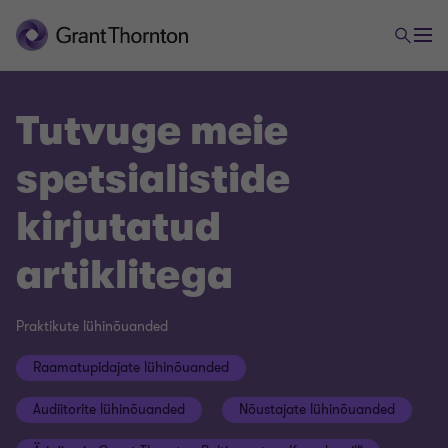
Tutvuge meie
spetsialistide
kirjutatud
artiklitega
Praktikute lühinõuanded
Raamatupidajate lühinõuanded
Audiitorite lühinõuanded
Nõustajate lühinõuanded