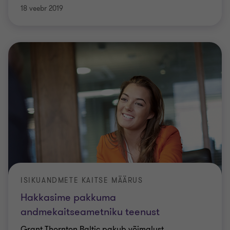
18 veebr 2019
ISIKUANDMETE KAITSE MÄÄRUS
Hakkasime pakkuma
andmekaitseametniku teenust
Grant Thornton Baltic pakub võimalust