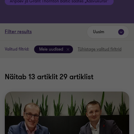
Äripäev ja Grant Thornton Baltic saates „Kasvukursil“
Filter results
Uusim
Valitud filtrid:
Meie uudised
Tühistage valitud firltrid
Näitab
13
artiklit 29 artiklist