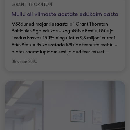
GRANT THORNTON
Mullu oli viimaste aastate edukaim aasta
Möödunud majandusaasta oli Grant Thornton
Balticule väga edukas – kogukäive Eestis, Lätis ja
Leedus kasvas 15,1% ning ulatus 9,3 miljoni euroni.
Ettevõte suutis kasvatada kõikide teenuste mahtu –
alates raamatupidamisest ja auditeerimisest
…
05 veebr 2020