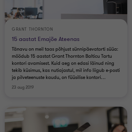
GRANT THORNTON
15 aastat Emajõe Ateenas
Tänavu on meil taas põhjust sünnipäevatorti süüa:
möödub 15 aastat Grant Thornton Balticu Tartu
kontori avamisest. Kuid aeg on edasi läinud ning
tekib küsimus, kas nutiajastul, mil info liigub e-posti
ja pilveteenuste kaudu, on füüsilise kontori
…
23 aug 2019